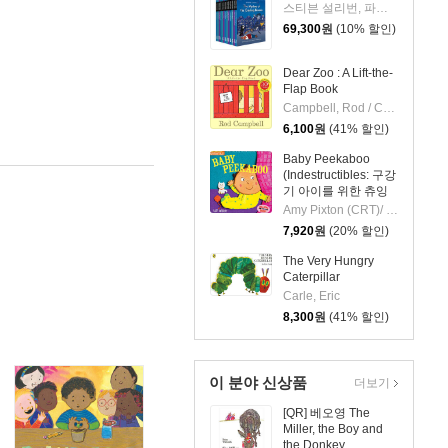
스티븐 설리번, 파멜라 제인, 알리사 위싱래드, 브라이언 랭도, 데이비드 닐슨
69,300
원
(10% 할인)
Dear Zoo : A Lift-the-
Flap Book
Campbell, Rod / Campbell, Rod
6,100
원
(41% 할인)
Baby Peekaboo
(Indestructibles: 구강
기 아이를 위한 츄잉
북 시리즈)
Amy Pixton (CRT)/ Kate Merritt (ILT)
7,920
원
(20% 할인)
The Very Hungry
Caterpillar
Carle, Eric
8,300
원
(41% 할인)
이 분야 신상품
더보기
[QR] 베오영 The
Miller, the Boy and
the Donkey