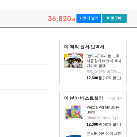
36,820
카트에 넣기
바로구매
원
이 책의 원서/번역서
[번역서] 우리는 모두
시궁창에 빠졌네 잭과
가이와 함께
모리스 샌닥 글그림/조동섭 역
12,600
원
(10% 할인)
이 분야 베스트셀러
더보기
Peppa Pig My Busy
Book
Phidal Publishing Inc.
12,000
원
(40% 할인)
몬스터 아카데미 세트