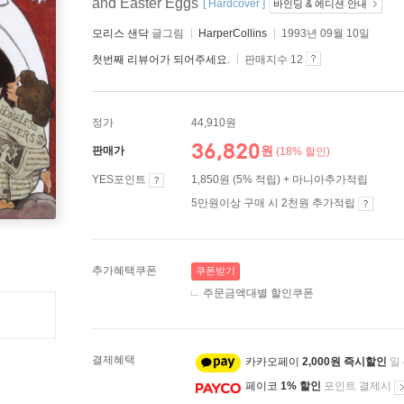
and Easter Eggs
[ Hardcover ]
바인딩 & 에디션 안내
모리스 샌닥
글그림
HarperCollins
1993년 09월 10일
첫번째 리뷰어가 되어주세요.
판매지수 12
정가
44,910원
36,820
원
판매가
(18% 할인)
YES포인트
1,850원 (5% 적립) + 마니아추가적립
5만원이상 구매 시 2천원 추가적립
추가혜택쿠폰
쿠폰받기
주문금액대별 할인쿠폰
결제혜택
카카오페이
2,000원 즉시할인
일
페이코
1% 할인
포인트 결제시