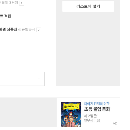
첫결제 3천원
리스트에 넣기
인트 적립
만원 상품권
신규발급시
AD