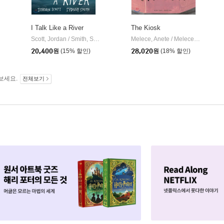
I Talk Like a River
The Kiosk
Scott, Jordan / Smith, Sydney
Neal Porter Books
Melece, Anete / Melece, Anete
Le
|
|
Walker Books
|
20,400
원
(15% 할인)
28,020
원
(18% 할인)
보세요.
전체보기