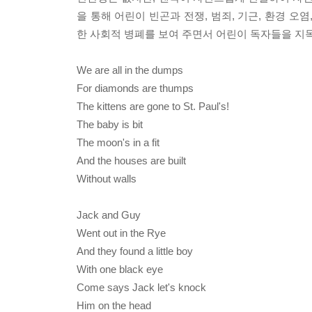
을 통해 어린이 빈곤과 전쟁, 범죄, 기근, 환경 오
한 사회적 병폐를 보여 주면서 어린이 독자들을 지
We are all in the dumps
For diamonds are thumps
The kittens are gone to St. Paul's!
The baby is bit
The moon's in a fit
And the houses are built
Without walls
Jack and Guy
Went out in the Rye
And they found a little boy
With one black eye
Come says Jack let's knock
Him on the head