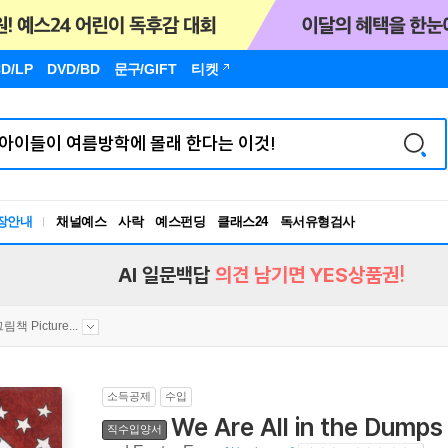
D/LP
DVD/BD
문구
/GIFT
티켓
장안내
채널예스
사락
예스펀딩
클래스24
독서유형검사
RBTI Lab
독서유형검사
AI 일문백답
의견 남기면 YES상품권!
그림책 Picture...
소득공제
수입
We Are All in the Dumps
직수입양서