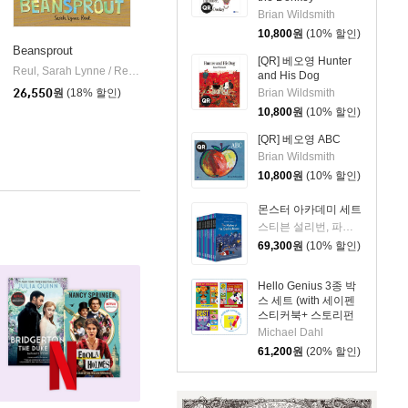
Brian Wildsmith
10,800
원
(10% 할인)
Beansprout
[QR] 베오영 Hunter
rner Publishing Group
Reul, Sarah Lynne / Reul, Sarah Lynne
Charlesbridge Publishing
|
and His Dog
Brian Wildsmith
26,550
원
(18% 할인)
10,800
원
(10% 할인)
[QR] 베오영 ABC
Brian Wildsmith
10,800
원
(10% 할인)
몬스터 아카데미 세트
스티븐 설리번, 파멜라 제인, 알리사 위싱래드, 브라이언 랭도, 데이비드 닐슨
69,300
원
(10% 할인)
Hello Genius 3종 박
스 세트 (with 세이펜
스티커북+ 스토리펀
앱 QR 이용권)
Michael Dahl
61,200
원
(20% 할인)