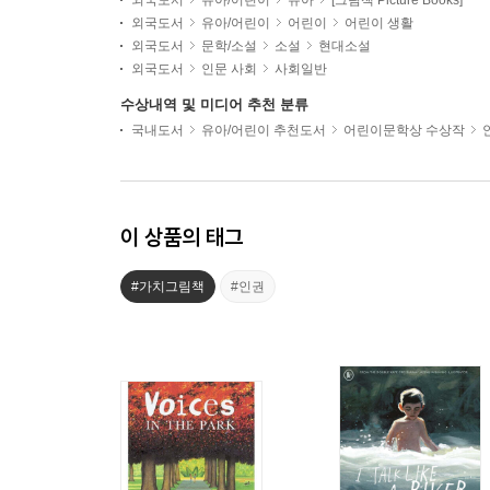
외국도서
유아/어린이
유아
[그림책 Picture Books]
외국도서
유아/어린이
어린이
어린이 생활
외국도서
문학/소설
소설
현대소설
외국도서
인문 사회
사회일반
수상내역 및 미디어 추천 분류
국내도서
유아/어린이 추천도서
어린이문학상 수상작
이 상품의 태그
#가치그림책
#인권