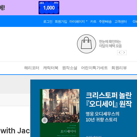
로그인
회원가입
마이페이지
카트
주문/배송
고객센터
Gl
해리포터
캐릭터북
원작소설
어린이특가세트
회원리뷰
 with Jack and Guy
Stephen King Connections