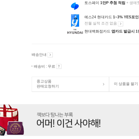
토스페이
1만P 추첨 적립
+ 생애
예스24 현대카드
1~3% YES포
전월 실적 조건 없음
현대백화점카드
앱카드 발급시 1
배송안내
배송비 : 무료
중고상품
이 상품을 팔기
판매요청하기