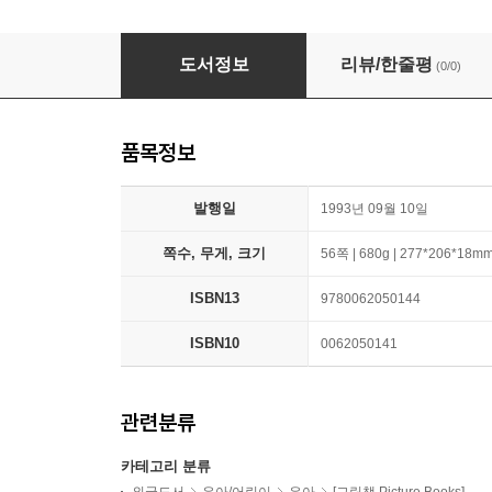
We Are All in the Dumps with Jack and Guy
도서정보
리뷰/한줄평
(0/0)
품목정보
발행일
1993년 09월 10일
쪽수, 무게, 크기
56쪽 | 680g | 277*206*18m
ISBN13
9780062050144
ISBN10
0062050141
관련분류
카테고리 분류