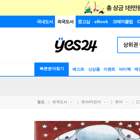
국내도서
외국도서
중고샵
eBook
크레마클럽
C
빠른분야찾기
베스트
신상품
이벤트
바이백
매
웰컴
외국도서
유아/어린이
유아
[