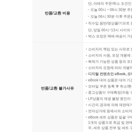
단, 아래의 주문/취소 조건인
오늘 00시 ~ 06시 30분 
반품/교환 비용
오늘 06시 30분 이후 주문
직수입 음반/영상물/기프트 
단, 당일 00시~13시 사이
박스 포장은 택배 배송이 가
소비자의 책임 있는 사유로 
소비자의 사용, 포장 개봉에 
복제가 가능한 상품 등의 포장을 
소비자의 요청에 따라 개별
디지털 컨텐츠인 eBook, 
eBook 대여 상품은 대여 기
모바일 쿠폰 등록 후 취소/환
반품/교환 불가사유
중고상품이 구매확정(자동 
LP상품의 재생 불량 원인이 기
시간의 경과에 의해 재판매가
전자상거래 등에서의 소비자
eBook 세트 상품은 일괄 
1개의 상품으로 취급 및 판매
우, 세트 상품 전부 및 세트