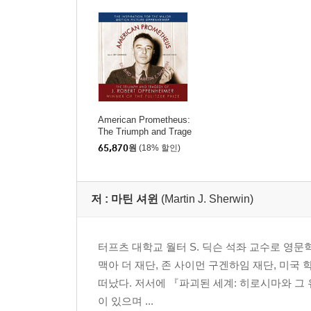
American Prometheus:
The Triumph and Trage
dy of J. Robert Oppenh
65,870
원
(18% 할인)
eimer
저 :
마틴 셔윈
(Martin J. Sherwin)
터프츠 대학교 월터 S. 딕슨 석좌 교수로 영
맥아 더 재단, 존 사이먼 구겐하임 재단, 미국 
떠났다. 저서에 『파괴된 세계: 히로시마와 그
이 있으며 ...