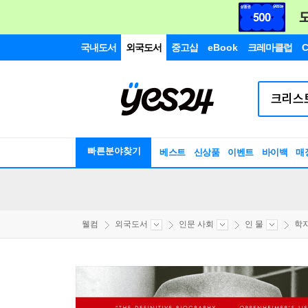
국내도서
외국도서
중고샵
eBook
크레마클럽
C
빠른분야찾기
베스트
신상품
이벤트
바이백
매
웰컴
외국도서
인문 사회
인 물
학