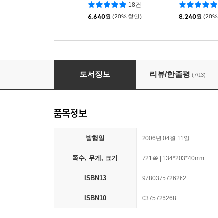
xar Elemental)
ies Volume 2
18건
6,640
원
(20% 할인)
8,240
원
(20%
American Prometheus: The Inspiration for t
도서정보
리뷰/한줄평
(7/13)
품목정보
발행일
2006년 04월 11일
쪽수, 무게, 크기
721쪽 | 134*203*40mm
ISBN13
9780375726262
ISBN10
0375726268