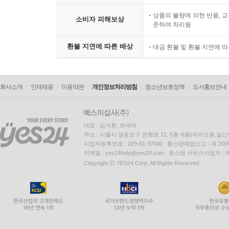
상품의 불량에 의한 반품, 교
소비자 피해보상
준하여 처리됨
환불 지연에 따른 배상
대금 환불 및 환불 지연에 
회사소개
인재채용
이용약관
개인정보처리방침
청소년보호정책
도서홍보안내
대표 : 김석환, 최세라
주소 : 서울시 영등포구 은행로 11, 5층~6층(여의도동,일신
사업자등록번호 : 229-81-37000 통신판매업신고 : 제 200
이메일 : yes24help@yes24.com 호스팅 서비스사업자 :
Copyright ⓒ YES24 Corp. All Rights Reserved.