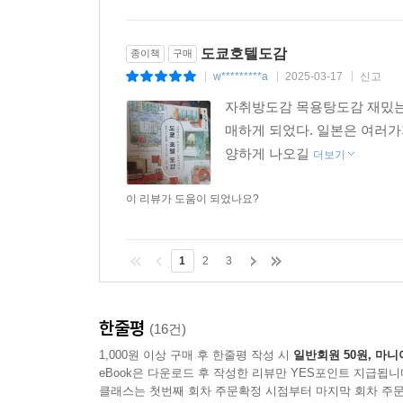
도쿄호텔도감
종이책
구매
w*********a
2025-03-17
신고
|
|
|
자취방도감 목용탕도감 재밌는
매하게 되었다. 일본은 여러가
양하게 나오길
더보기
이 리뷰가 도움이 되었나요?
1
2
3
한줄평
(16건)
1,000원 이상 구매 후 한줄평 작성 시
일반회원 50원, 마니
eBook은 다운로드 후 작성한 리뷰만 YES포인트 지급됩니
클래스는 첫번째 회차 주문확정 시점부터 마지막 회차 주문