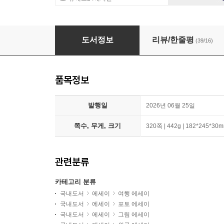
도쿄 호텔 도감 + 일본 책방 도감 세트
도서정보
리뷰/한줄평
(39/16)
품목정보
발행일
2026년 06월 25일
쪽수, 무게, 크기
320쪽 | 442g | 182*245*30
관련분류
카테고리 분류
국내도서
에세이
여행 에세이
국내도서
에세이
포토 에세이
국내도서
에세이
그림 에세이