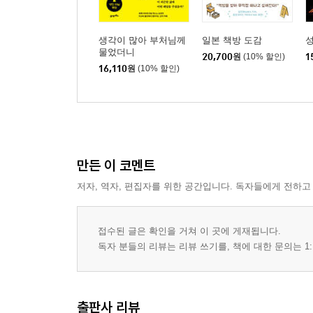
기스이쿠코 | 셀프 건축으로 끊임없이 변화하는 호
아르토스 북스토어 | 물건, 사람, 음악을 책으로 잇
생각이 많아 부처님께
일본 책방 도감
성
로바노책방 | 산속 외양간을 활력과 재치로 셀프 
물었더니
20,700
원
(10% 할인)
1
책방 루누강가 | 큰 계단에서부터 선반까지, 책과 눈
16,110
원
(10% 할인)
헤치마문고 | 책이 돋보이는 가구와 책 읽고 싶어지
서방 도밍고 | 아이들의 호기심을 불러일으키는 동
[Column 3] 책이 있는 공간과 동네의 관계
4장 규슈·오키나와
만든 이 코멘트
미노우북스 | 책과의 만남을 가져다주는 활기찬 창
저자, 역자, 편집자를 위한 공간입니다. 독자들에게 전하고
나쓰메서점 | 시계방 인테리어에 어울리는 탁월한 
다이다이서점 | 빼곡히 꽂힌 책과 고객의 만남을 
고서 리젯 | 빌딩 공용 공간을 서점으로 삼은 책장 
접수된 글은 확인을 거쳐 이 곳에 게재됩니다.
시장의 헌책방 우라라 | 절로 발길을 멈추게 되는, 
독자 분들의 리뷰는 리뷰 쓰기를, 책에 대한 문의는 1:
북 트럭 | 축제부터 아파트 단지까지, 만남을 한가득
[Column 4] 뻔한 스토리에서는 기대할 수 없는 책
출판사 리뷰