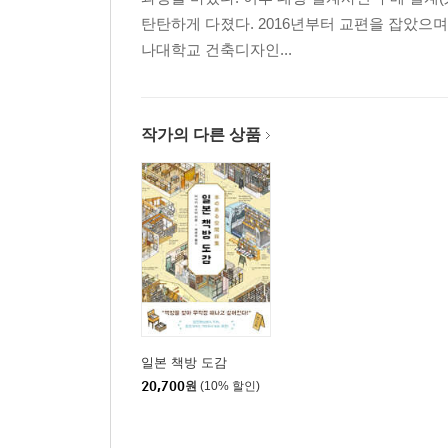
북포레스트 모리햣카텐 | 동네 아이들과 세상을 
탄탄하게 다졌다. 2016년부터 교편을 잡았으며
레벨북스 | 디자이너 주인이 완성한 청회색 로컬 기
나대학교 건축디자인...
기류샤 | 카운터컬처의 성지, 4평 남짓의 슈타이너 
리딘 라이틴 북스토어 | 40㎡ 대형 벽면 서가가 훤
타이틀 | 책이 주인이 된 주택의 9m 서가 & 숨겨진
카우북스 | 스테인리스 인테리어에서 숙성된 헌책이
작가의 다른 상품
시오리비 | 책의 메시지를 널리 알리는 업사이클 서
유레키서방 | 사원 상점가 귀퉁이에서, 시공간을 넘
[Column 1] ‘실측’은 두 시간 속전속결
2장 호쿠리쿠·도카이·긴키
히라스마서방 | 시간을 잊은 옛 우체국 건물이 맺어
오요요서림 신타테마치점 | 마음 가는 대로 책을 여
이시비키 퍼블릭 | 미대생의 눈길을 사로잡는 초대
일본 책방 도감
히미쓰노책방 | 영화관 티켓 창구에서 은밀하게 만
20,700
원
(10% 할인)
모두의 도서관 산카쿠 | 한 칸 서가로 만든 역 상점
페이바릿북스 엘 | 친구네 집 같은 애서가의 낙원
도우텐 북스토어 | 카페 바 카운터를 지나면 펼쳐지