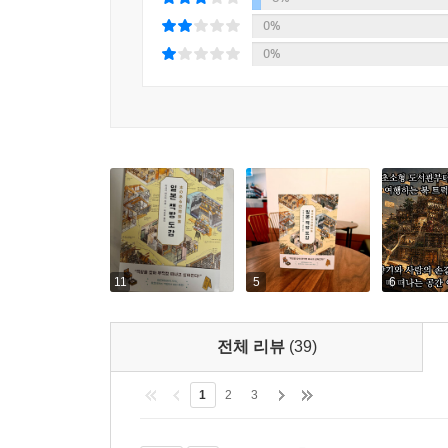
이케부쿠로 거리 한복판에서 편안한 매력을 뽐내는
0%
(실내를 무인양품 브랜드로만 꾸몄다) 등 다양한 일
0%
오래전부터 문인이나 예술가의 작업실, 집무실이 되
한동안 밖으로 나오지 않고(혹은 못하고) 객실 안
별명이 붙은 야마노우에 호텔 장에서는 아르데코
호텔의 다양한 면면을 향유하고 나만의 취향을 가늠
로비에 놓인 산뜻한 꽃, 레스토랑에서 맛본 음식, 안
없이 펼쳐지는 『도쿄 호텔 도감』과 함께 내 손 안
11
5
6
전체 리뷰
(39)
1
2
3