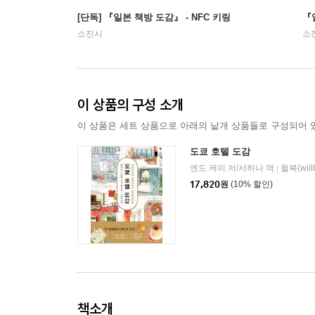
[단독] 『일본 책방 도감』 - NFC 키링
『
소진시
소
이 상품의 구성 소개
이 상품은 세트 상품으로 아래의 낱개 상품들로 구성되어 
도쿄 호텔 도감
엔도 케이 저/서하나 역
윌북(will
|
17,820
원
(10% 할인)
책소개