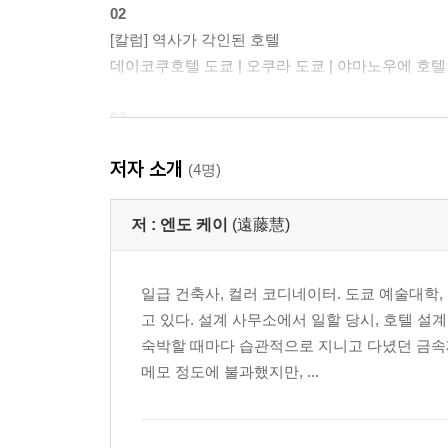
02
[칼럼] 역사가 각인된 호텔
데이코쿠호텔 도쿄 | 오쿠라 도쿄 | 야마노우에 호텔
03
[칼럼] 색을 휘감고 있는 호텔
저자 소개
토글호텔 스이도바시 | 호텔 히소카 이케부쿠로 | 호텔
(4명)
04
저 :
엔도 케이
(遠藤慧)
[칼럼] 독특한 세계관이 있는 호텔
무지호텔 긴자 | 올 데이 플레이스 시부야 | 류로 
일급 건축사, 컬러 코디네이터. 도쿄 예술대학
고 있다. 설계 사무소에서 일할 당시, 호텔 
05
숙박할 때마다 습관적으로 지니고 다녔던 금속
[칼럼] 지역의 이야기가 있는 호텔
메모 정도에 불과했지만, ...
아오야마그랜드호텔 | 시퀀스 미야시타파크 | 시로
06