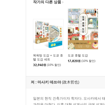
[칼럼] 치수를 즐기는 미니멀 호텔
작가의 다른 상품
나인아워스 아카사카·슬립 랩 | 북 앤드 베드 도쿄 
Tools & Drawing Flow
[칼럼] 그리는 일은 보는 일
도구 소개 | 실측 수채화 스케치 그리는 법
호텔 개요와 총 평면
마치며
목욕탕 도감 + 도쿄 호
도쿄 호텔 도감
텔 도감 세트
17,820
원
(10% 할인)
『일본 책방 도감』
32,940
원
(10% 할인)
시작하며
1장 도호쿠·간토·고신에쓰
저 :
마사키 데쓰야
(政木哲也)
마와리미치문고 | 선술집 골목 안쪽에 조용히 쌓인 
이마도키서점 | 고등학생이 디자인한 책과의 소통 
일본의 현직 건축가이자 학자다. 오사카에서 태
북카페 가세노니와 | 혼자인 이들을 감싸는, 도시의
과정을 마쳤다. 이후 대형 설계사인 구메 설계