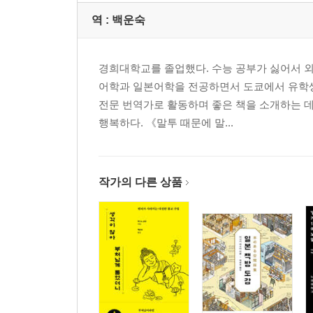
동가자카문고 | 어촌 마을에서 일군 책 있는 생활과
역 :
백운숙
유즈드 북 박스 | 사방 80cm 초소형 도서관
토이북스 | 도심 5평짜리 공간에 빛나는 54개 인덱
경희대학교를 졸업했다. 수능 공부가 싫어서 외
이루스문고 | 끝 없이 증식하는 책장으로 가득 찬 
어학과 일본어학을 전공하면서 도쿄에서 유학생
LVDB북스 | 전통 가옥을 관통하는 강관 비계 서가
전문 번역가로 활동하며 좋은 책을 소개하는 데
세이코샤 | 여섯 개의 날개벽이 만드는 딱 좋은 몰
행복하다. 《말투 때문에 말...
바 휘테. | 길가를 물들이는 지극히 사적인 협소 부
도혼 | 상점가에 새바람을 불러온 경쾌한 각재 건축
사설인문도서관 루차 리브로 | 도시의 끝자락에서만 
책방 플러그 | 의자와 테이블 모두 서가가 되는 자
작가의 다른 상품
[Column 2] ‘작도’는 외로운 작업
3장 주고쿠·시고쿠
무시문고 | 미관지구의 오래된 가게에 교차하는 주
451북스 | 상징적인 나선형 계단으로 돌아보는 서가
니주 데시벨 | 심야의 옛 병원에서 책에 빠져드는 
리단 딧 | 레트로한 건물의 정취를 재편집한 세 개의