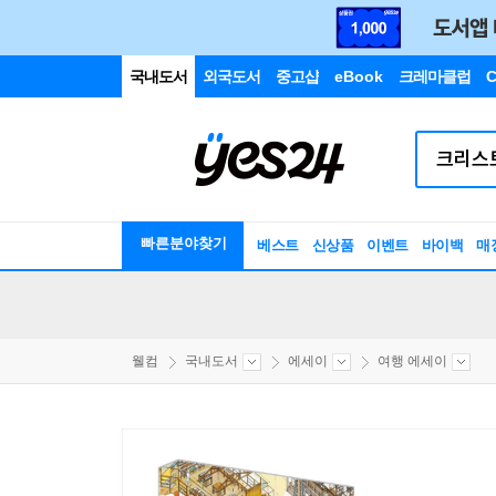
국내도서
외국도서
중고샵
eBook
크레마클럽
C
빠른분야찾기
베스트
신상품
이벤트
바이백
매
웰컴
국내도서
에세이
여행 에세이