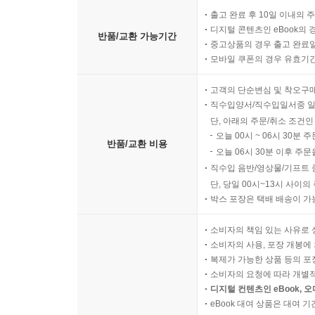
출고 완료 후 10일 이내의 
디지털 콘텐츠인 eBook의 
반품/교환 가능기간
중고상품의 경우 출고 완료일
모바일 쿠폰의 경우 유효기간(
고객의 단순변심 및 착오구
직수입양서/직수입일서중 일
단, 아래의 주문/취소 조건인
오늘 00시 ~ 06시 30분 
반품/교환 비용
오늘 06시 30분 이후 주문
직수입 음반/영상물/기프트 
단, 당일 00시~13시 사이
박스 포장은 택배 배송이 가
소비자의 책임 있는 사유로 
소비자의 사용, 포장 개봉에 
복제가 가능한 상품 등의 포장을 
소비자의 요청에 따라 개별
디지털 컨텐츠인 eBook, 
eBook 대여 상품은 대여 기