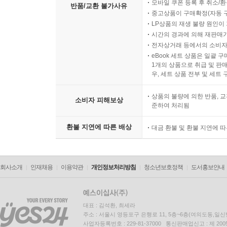
모바일 쿠폰 등록 후 취소/환
반품/교환 불가사유
중고상품이 구매확정(자동 
LP상품의 재생 불량 원인이 기
시간의 경과에 의해 재판매가
전자상거래 등에서의 소비자
eBook 세트 상품은 일괄 
1개의 상품으로 취급 및 판매
우, 세트 상품 전부 및 세트
상품의 불량에 의한 반품, 교
소비자 피해보상
준하여 처리됨
환불 지연에 따른 배상
대금 환불 및 환불 지연에 
회사소개
인재채용
이용약관
개인정보처리방침
청소년보호정책
도서홍보안내
대표 : 김석환, 최세라
주소 : 서울시 영등포구 은행로 11, 5층~6층(여의도동,일신
사업자등록번호 : 229-81-37000 통신판매업신고 : 제 200