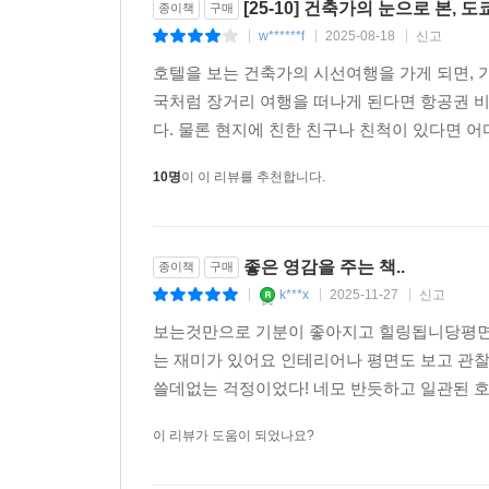
[25-10] 건축가의 눈으로 본, 
종이책
구매
w******f
2025-08-18
신고
|
|
|
호텔을 보는 건축가의 시선여행을 가게 되면, 
국처럼 장거리 여행을 떠나게 된다면 항공권 비
다. 물론 현지에 친한 친구나 친척이 있다면 어
10명
이 이 리뷰를 추천합니다.
좋은 영감을 주는 책..
종이책
구매
k***x
2025-11-27
신고
|
|
|
보는것만으로 기분이 좋아지고 힐링됩니당평면
는 재미가 있어요 인테리어나 평면도 보고 관
쓸데없는 걱정이었다! 네모 반듯하고 일관된 
이 리뷰가 도움이 되었나요?