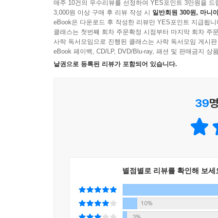
선명하게 펼쳐지는 호텔 객실 풍경
매주 10건의 우수리뷰를 선정하여 YES포인트 3만원을 드
3,000원 이상 구매 후 리뷰 작성 시
일반회원 300원, 마니아
eBook은 다운로드 후 작성한 리뷰만 YES포인트 지급됩니
실제 크기의 50분의 1로 그려진 객실 평면도에는 
클래스는 첫번째 회차 주문확정 시점부터 마지막 회차 주문
화장실 수전 하나하나도 허투루 보이지 않는 그 
사락 독서모임으로 진행된 클래스는 사락 독서모임 게시판
아름답고도 편안한 소파와 테이블, 색이 예쁜 벨
eBook 페이백, CD/LP, DVD/Blu-ray, 패션 및 판매금
담다 보면 “페이지를 넘길 때마다 체크인 하는 기분
낱권으로 등록된 리뷰가 포함되어 있습니다.
한 호텔당 네 페이지를 할애해 소개하며 180도 가
39
명
안쪽에는 22곳 호텔의 객실 평면도가 한눈에 드러
살피다 보면 줄자와 펜, 스케치북을 펼쳐 놓고 
된다는 저자의 말에서 새로운 공간을 즐기고 몰두하
역사도 이야기도 감각도 풍부한
꼭 한 번 가보고 싶은 호텔 리스트
별점별로 리뷰를 확인해 보세
『도쿄 호텔 도감』은 호텔 안팎의 풍경과 역사,
매화꽃이 연상되는 시그니처 테이블에 황홀한 조명색이 
10%
로이드 라이트의 설계로 간토 대지진에도 흔들리지 않고
3%