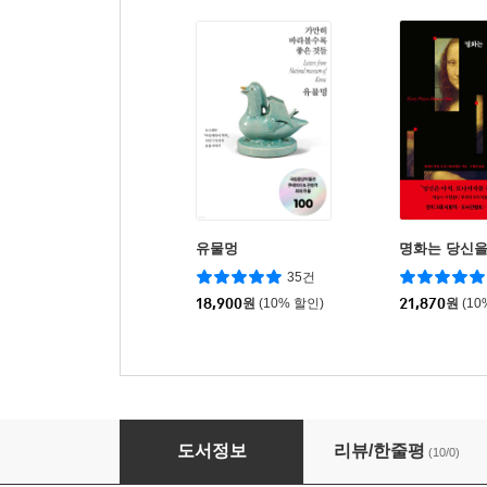
유물멍
명화는 당신을
35건
18,900
원
(10% 할인)
21,870
원
(10
유물멍: 오래 볼수록 사랑스러운 것들
도서정보
리뷰/한줄평
(10/0)