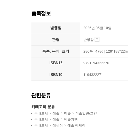
품목정보
발행일
2026년 05월 10일
판형
반양장
쪽수, 무게, 크기
280쪽 | 478g | 128*188*22
ISBN13
9791194322276
ISBN10
1194322271
관련분류
카테고리 분류
국내도서
예술
미술
미술일반/교양
국내도서
예술
예술기행
국내도서
에세이
예술 에세이