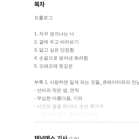
목차
프롤로그
1. 자꾸 생각나는 너
2. 곁에 두고 바라보기
3. 닮고 싶은 단정함
4. 손끝으로 빚어낸 화려함
5. 오래오래 뜻깊은
부록 1. 사랑하면 알게 되는 것들_큐레이터와의 만
- 선비의 작은 샘, 연적
- 무심한 아름다움, 기와
- 시간의 결을 만나다, 조선 목가구
- 그림 속에 담긴 좋아하는 마음
부록 2. 마음을 건네다_기증자 이야기
부록 3. 유물 정보 모음
채널예스 기사
(1개)