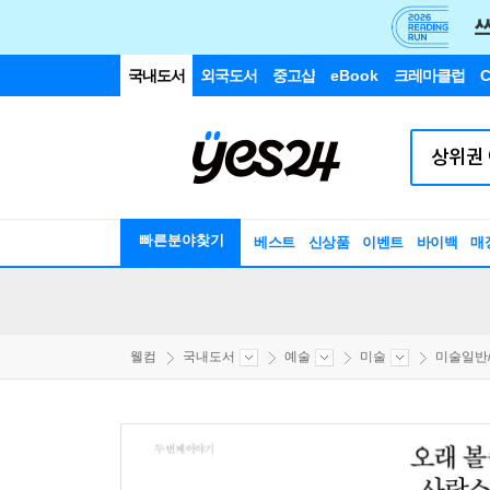
국내도서
외국도서
중고샵
eBook
크레마클럽
C
빠른분야찾기
베스트
신상품
이벤트
바이백
매
웰컴
국내도서
예술
미술
미술일반