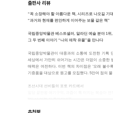
출판사 리뷰
‘조선시대에도 포카가 있었다면?’
서로 포토 카드를 자랑하다 “오, 이건 희귀 복식 버
“꼭 소장해야 할 아름다운 책, 시리즈로 나오길 기
- YOUR IDOL〈이항복 초상〉
“과거와 현재를 편안하게 이어주는 보물 같은 책”
비교하자면, 서양에서는 벽돌은 단순한 건축 자재입
국립중앙박물관 베스트셀러, 알라딘 예술 분야 1위,
대량 생산된, 똑같은 형태의 물건 말이지요.
그 두 번째 이야기 “나의 애착 유물”을 만나다
한국의 기와는 다릅니다. 각각 손으로 빚어지고 고유
그 자체로 하나의 예술이자 공예품입니다.
국립중앙박물관이 대중과의 소통에 도전한 기획 단
그날 이후로 한옥의 지붕을 바라볼 때마다,
세상에서 가만히 쉬어가는 시간은 더없이 소중한 법
일상에 스며 있는 멋이란 참 좋은 것이라고 새삼 깨
매력은 여전하다. 이번 책의 차이점은 ‘오래 볼수록
- 기와가 알려준 것〈짐승얼굴무늬 수막새〉
기증품을 대상으로 원고를 모집했다. 5만여 점의 물
가만히 살펴보면 그 작은 기와 조각 안에 고구려, 
조선시대 선비들의 포토 카드에서
감정을 그대로 담고 있는 이모티콘을 바라보는 느낌
밀당 끝판왕 애기구덕, 과즙이 톡 터지는 복숭아 
- 큐레이터와의 만남: 무심한 아름다움, 〈기와〉
“어, 나 이런 거 좋아하네?”
“좋은 것을 사게 되면 머리맡에 놓고 자다가 한밤중
추천평
국립중앙박물관 관람객 수 세계 3위(2026), 〈케데