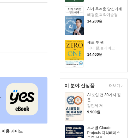
AI가 두려운 당신에게
배경훈,과학기술정보통신부 저
14,200
원
제로 투 원
피터 틸,블레이크 매스터스 공저/이지연 역
14,400
원
이 분야 신상품
더보기
AI 도입 전 30가지 질
문
정민제 저
9,900
원
부서별 Claude
ok 이용 가이드
Projects 지식베이스
구축 실무