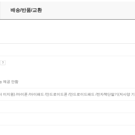
배송/반품/교환
기
능 제공 안함
니터 미지원) /아이폰 /아이패드 /안드로이드폰 /안드로이드패드 /전자책단말기(저사양 기기 