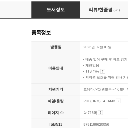
쉽게 풀어 쓴 노동법
도서정보
리뷰/한줄평
(2/1)
품목정보
발행일
2026년 07월 01일
배송 없이 구매 후 바로 읽
제한없음
이용안내
TTS 가능
저작권 보호를 위해 인쇄 기
지원기기
크레마 /PC(윈도우 - 4K 모
파일/용량
PDF(DRM) | 4.16MB
페이지 수
약 716쪽
ISBN13
9791199620056