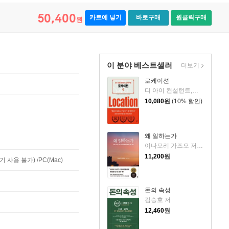
50,400
카트에 넣기
바로구매
원클릭구매
원
이 분야 베스트셀러
더보기
로케이션
디 아이 컨설턴트,에노모토 아츠시,구스모토 다카히로 공저/김지영 역
10,080
원
(10% 할인)
왜 일하는가
이나모리 가즈오 저/김윤경 역
11,200
원
사용 불가) /PC(Mac)
돈의 속성
김승호 저
12,460
원