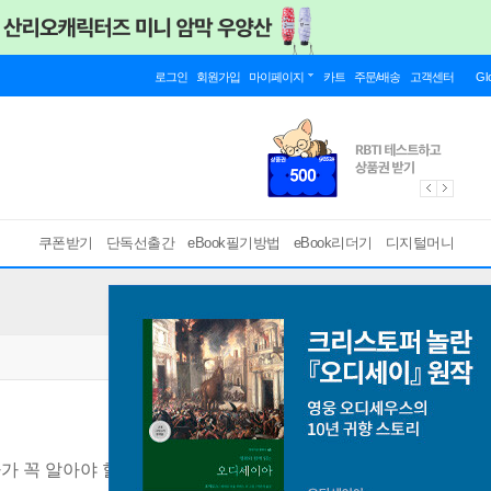
로그인
회원가입
마이페이지
카트
주문/배송
고객센터
Gl
쿠폰받기
단독선출간
eBook필기방법
eBook리더기
디지털머니
가 꼭 알아야 할 노동법의 모든 것
[ 스마트한 PDF 필기 기능을 사용