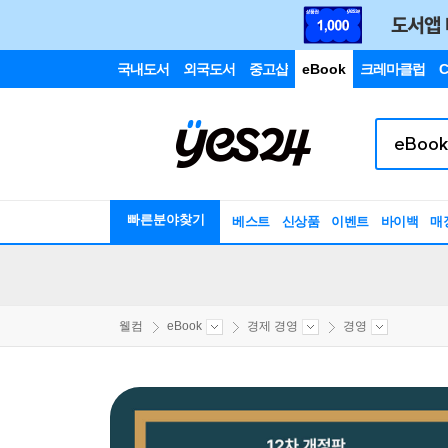
국내도서
외국도서
중고샵
eBook
크레마클럽
C
빠른분야찾기
베스트
신상품
이벤트
바이백
매
웰컴
eBook
경제 경영
경영