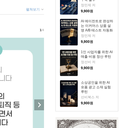
정민제 저
펼쳐보기
9,900
원
AI 에이전트로 완성하
는 이커머스 상품 설
1
/4
명 A/B 테스트 자동화
정민제 저
9,900
원
1인 사업자를 위한 AI
매출·비용 정산 루틴
정선비 저
9,900
원
소상공인을 위한 AI
숏폼 광고 소재 실험
루틴
선비북스 저
9,900
원