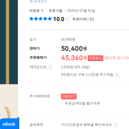
해 보세요! ]
박현웅
저
푸른겨울
2026년 07월 01일
10.0
회원리뷰(
3
건)
정가
50,400원
50,400
원
판매가
45,360
원
쿠폰혜택가
(종이책 정가 대비
쿠폰받기
YES포인트
2,520원 (5% 적립)
5만원이상 구매 시 2천원 추가적립
추가혜택쿠폰
쿠폰받기
주문금액대별 할인쿠폰
결제혜택
카드/간편결제 혜택을 확인하세요