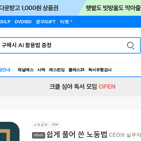
D/LP
DVD/BD
문구
/GIFT
티켓
장안내
채널예스
사락
예스펀딩
클래스24
독서유형검사
RBTI Lab
독서유형검사
크클 심야 독서 모임
OPEN
소득공제
PDF
쉽게 풀어 쓴 노동법
CEO와 실무자
eBook