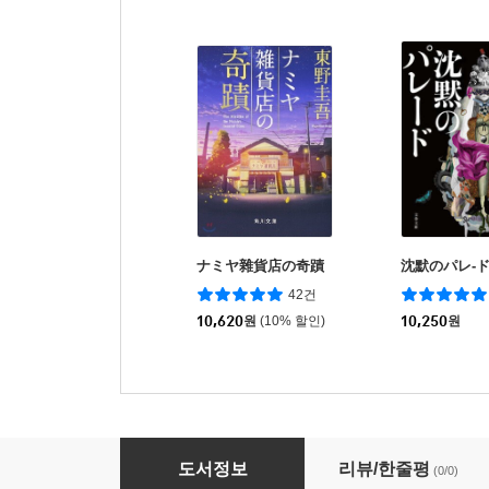
ナミヤ雜貨店の奇蹟
沈默のパレ-
42건
10,620
원
(10% 할인)
10,250
원
(예약도서) 十二國記 幽冥の岸
도서정보
리뷰/한줄평
(0/0)