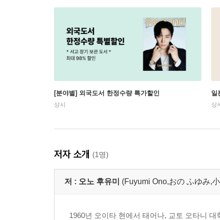
[분야별] 외국도서 한정수량 특가할인
일
상시
상
저자 소개
(1명)
저 :
오노 후유미
(Fuyumi Ono,おの ふゆみ,
1960년 오이타 현에서 태어나, 교토 오타니 