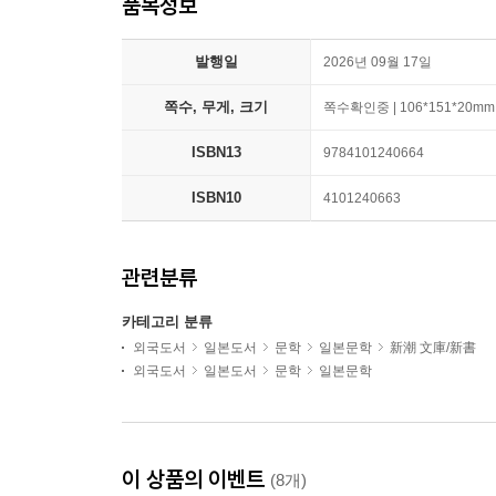
품목정보
발행일
2026년 09월 17일
쪽수, 무게, 크기
쪽수확인중 | 106*151*20mm
ISBN13
9784101240664
ISBN10
4101240663
관련분류
카테고리 분류
외국도서
일본도서
문학
일본문학
新潮 文庫/新書
외국도서
일본도서
문학
일본문학
이 상품의 이벤트
(8개)