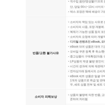
직수입 음반/영상물/기프트 
단, 당일 00시~13시 사이
박스 포장은 택배 배송이 가
소비자의 책임 있는 사유로 
소비자의 사용, 포장 개봉에 
복제가 가능한 상품 등의 포장을 
소비자의 요청에 따라 개별
디지털 컨텐츠인 eBook, 
eBook 대여 상품은 대여 기
모바일 쿠폰 등록 후 취소/환
반품/교환 불가사유
중고상품이 구매확정(자동 
LP상품의 재생 불량 원인이 기
시간의 경과에 의해 재판매가
전자상거래 등에서의 소비자
eBook 세트 상품은 일괄 
1개의 상품으로 취급 및 판매
우, 세트 상품 전부 및 세트
상품의 불량에 의한 반품, 교
소비자 피해보상
준하여 처리됨