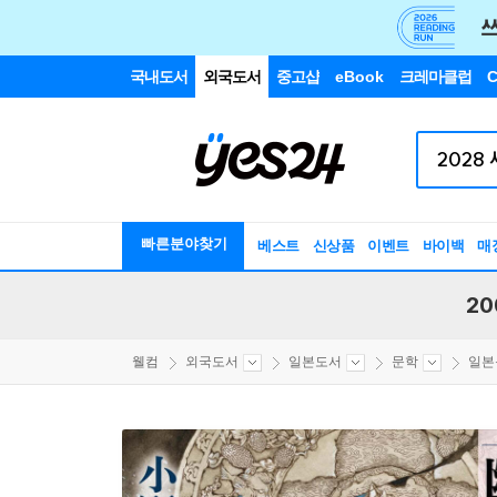
국내도서
외국도서
중고샵
eBook
크레마클럽
C
빠른분야찾기
베스트
신상품
이벤트
바이백
매
20
웰컴
외국도서
일본도서
문학
일본