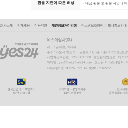
환불 지연에 따른 배상
대금 환불 및 환불 지연에 
회사소개
인재채용
이용약관
개인정보처리방침
청소년보호정책
도서홍보안내
대표 : 김석환, 최세라
주소 : 서울시 영등포구 은행로 11, 5층~6층(여의도동,일신
사업자등록번호 : 229-81-37000 통신판매업신고 : 제 200
이메일 : yes24help@yes24.com 호스팅 서비스사업자 :
Copyright ⓒ YES24 Corp. All Rights Reserved.