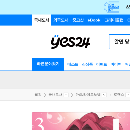
국내도서
외국도서
중고샵
eBook
크레마클럽
C
빠른분야찾기
베스트
신상품
이벤트
바이백
매
웰컴
국내도서
만화/라이트노벨
로맨스