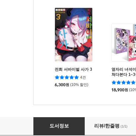
전희 서바이벌 사가 3
옆자리 녀석이
쳐다본다 1~3
4건
6,300
원
(10% 할인)
18,900
원
(10
나키나기 3
도서정보
리뷰/한줄평
(1/1)