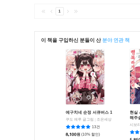
1
이 책을 구입하신 분들이 산
분야 연관 책
에구치네 순정 서큐버스 1
현실
해주실
쿠도 에루 글그림
조은세상
|
시보
13건
8,100
원
(10% 할인)
5,85