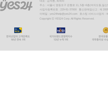
대표 : 김석환, 최세라
주소 : 서울시 영등포구 은행로 11, 5층~6층(여의도동,일신
사업자등록번호 : 229-81-37000 통신판매업신고 : 제 200
이메일 : yes24help@yes24.com 호스팅 서비스사업자 :
Copyright ⓒ YES24 Corp. All Rights Reserved.