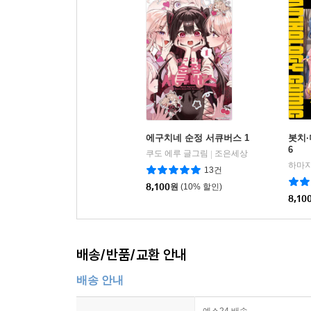
에구치네 순정 서큐버스 1
봇치·
6
쿠도 에루 글그림
조은세상
|
하마지
13건
8,100
원
(10% 할인)
8,10
배송/반품/교환 안내
배송 안내