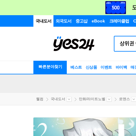
국내도서
외국도서
중고샵
eBook
크레마클럽
C
빠른분야찾기
베스트
신상품
이벤트
바이백
매
웰컴
국내도서
만화/라이트노벨
로맨스