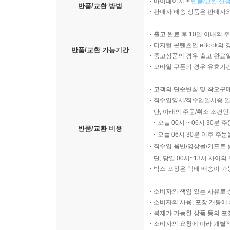
마이페이지 >
반품/교환 신청
반품/교환 방법
판매자 배송 상품은 판매자와
출고 완료 후 10일 이내의 
디지털 콘텐츠인 eBook의 
반품/교환 가능기간
중고상품의 경우 출고 완료일
모바일 쿠폰의 경우 유효기간(
고객의 단순변심 및 착오구
직수입양서/직수입일서중 일
단, 아래의 주문/취소 조건인
오늘 00시 ~ 06시 30분 
반품/교환 비용
오늘 06시 30분 이후 주문
직수입 음반/영상물/기프트 
단, 당일 00시~13시 사이
박스 포장은 택배 배송이 가
소비자의 책임 있는 사유로 
소비자의 사용, 포장 개봉에 
복제가 가능한 상품 등의 포장을 
소비자의 요청에 따라 개별