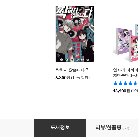
찍히지 않습니다 7
옆자리 녀석이
쳐다본다 1~3
6,300
원
(10% 할인)
18,900
원
(10
나키나기 2
도서정보
리뷰/한줄평
(2/4)