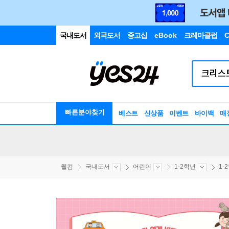
국내도서
외국도서
중고샵
eBook
크레마클럽
C
빠른분야찾기
베스트
신상품
이벤트
바이백
매
웰컴
국내도서
어린이
1-2학년
1-