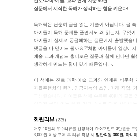
진로·과학·예술, 교과 연계 지문 40편
질문에서 시작한 독해가 생각하는 힘을 키운다!
독해력은 단순히 글을 읽는 기술이 아닙니다. 글 속
아이들이 독해 문제를 풀면서도 왜 읽는지, 무엇이
아이들이 실제로 궁금해하는 질문에서 출발했습니다. 
댓글을 다 믿어도 될까요?”처럼 아이들이 일상에서
예술 교과 개념도 흥미로운 질문과 함께 만나면 훨씬
생각하게 만드는 힘이 있기 때문입니다.
이 책에는 진로·과학·예술 교과와 연계된 비문학 
자율주행차의 원리, 인공지능의 쓰임, 미래 직업,
구성했습니다. 아이들은 책에 수록된 40편의 글을 
이렇게 쌓인 ‘읽는 힘’은 결국 스스로 답을 찾아내
기초가 되어 줄 것입니다.
회원리뷰
(2건)
‘읽기→ 확인→ 표현하기’ 3단계로 독해력과 문해력
매주 10건의 우수리뷰를 선정하여 YES포인트 3만원을 드
3,000원 이상 구매 후 리뷰 작성 시
일반회원 300원, 마니아