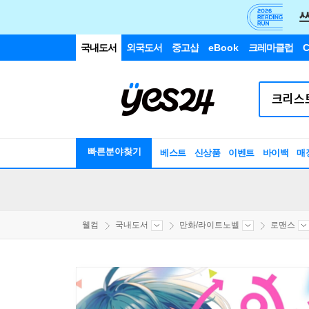
국내도서
외국도서
중고샵
eBook
크레마클럽
C
빠른분야찾기
베스트
신상품
이벤트
바이백
매
웰컴
국내도서
만화/라이트노벨
로맨스