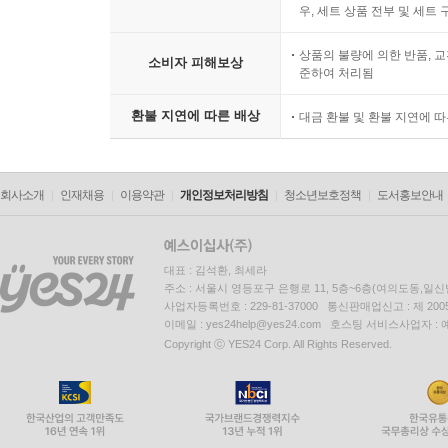
우, 세트 상품 전부 및 세트
상품의 불량에 의한 반품, 교
소비자 피해보상
준하여 처리됨
환불 지연에 따른 배상
대금 환불 및 환불 지연에 
회사소개
인재채용
이용약관
개인정보처리방침
청소년보호정책
도서홍보안내
대표 : 김석환, 최세라
주소 : 서울시 영등포구 은행로 11, 5층~6층(여의도동,일신
사업자등록번호 : 229-81-37000 통신판매업신고 : 제 200
이메일 : yes24help@yes24.com 호스팅 서비스사업자 :
Copyright ⓒ YES24 Corp. All Rights Reserved.