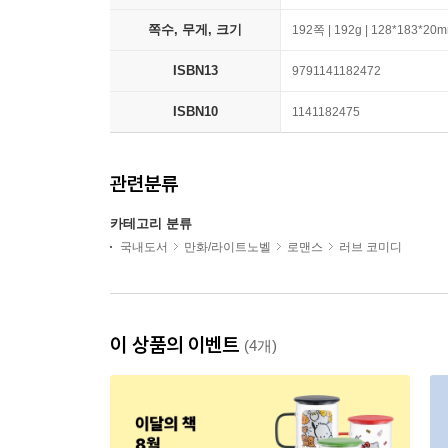
쪽수, 무게, 크기
192쪽 | 192g | 128*183*20
ISBN13
9791141182472
ISBN10
1141182475
관련분류
카테고리 분류
국내도서
만화/라이트노벨
로맨스
러브 코미디
이 상품의 이벤트
(4개)