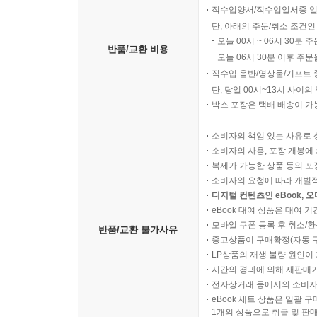
직수입양서/직수입일서중 일
단, 아래의 주문/취소 조건인
오늘 00시 ~ 06시 30분 
반품/교환 비용
오늘 06시 30분 이후 주문
직수입 음반/영상물/기프트 
단, 당일 00시~13시 사이
박스 포장은 택배 배송이 가
소비자의 책임 있는 사유로 
소비자의 사용, 포장 개봉에 
복제가 가능한 상품 등의 포장을 
소비자의 요청에 따라 개별
디지털 컨텐츠인 eBook, 
eBook 대여 상품은 대여 기
모바일 쿠폰 등록 후 취소/환
반품/교환 불가사유
중고상품이 구매확정(자동 
LP상품의 재생 불량 원인이 기
시간의 경과에 의해 재판매가
전자상거래 등에서의 소비자
eBook 세트 상품은 일괄 
1개의 상품으로 취급 및 판매