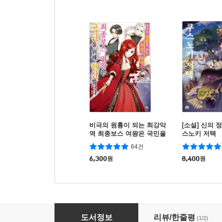
비극의 원흉이 되는 최강악
[소설] 신의 
역 최종보스 여왕은 국민을
스노키 저택
위해 헌신합니다
64건
6,300
원
8,400
원
일반인인 나를 예능과 여학생들이 가만두지 않는
도서정보
리뷰/한줄평
(1/2)