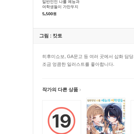
일반인인 나를 예능과
여학생들이 가만두지
않는다 01권
5,500
원
그림 :
캇토
히후미쇼보, GA문고 등 여러 곳에서 삽화 담당.
조금 엉큼한 일러스트를 좋아합니다.
작가의 다른 상품