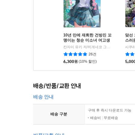
10년 만에 재회한 건방진 꼬
맞선 
맹이는 청순 미소녀 여고생
스러
으로 성장해 있었다 01권
급생이
칸자이 유키 저/히게네코 그림/박정철 역
S
|
26건
6,300
원
(10% 할인)
5,00
배송/반품/교환 안내
배송 안내
구매 후 즉시 다운로드 가능
배송 구분
배송비 : 무료배송