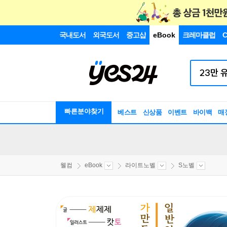
국내도서
외국도서
중고샵
eBook
크레마클럽
C
빠른분야찾기
베스트
신상품
이벤트
바이백
매
웰컴
eBook
라이트노벨
S노벨