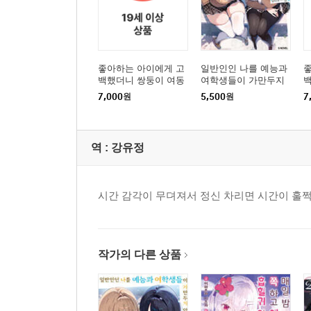
좋아하는 아이에게 고
일반인인 나를 예능과
백했더니 쌍둥이 여동
여학생들이 가만두지
생이 덤으로 딸려 왔다
않는다 01권
생
7,000
원
5,500
원
7
04권
0
역 :
강유정
시간 감각이 무뎌져서 정신 차리면 시간이 훌쩍
작가의 다른 상품