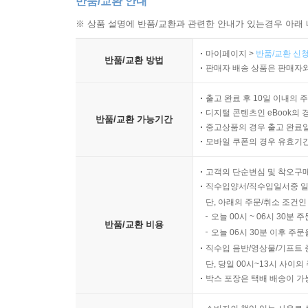
반품/교환 안내
※ 상품 설명에 반품/교환과 관련한 안내가 있는경우 아래 
마이페이지 >
반품/교환 신청
반품/교환 방법
판매자 배송 상품은 판매자와
출고 완료 후 10일 이내의 
디지털 콘텐츠인 eBook의 
반품/교환 가능기간
중고상품의 경우 출고 완료일
모바일 쿠폰의 경우 유효기간(
고객의 단순변심 및 착오구
직수입양서/직수입일서중 일
단, 아래의 주문/취소 조건인
오늘 00시 ~ 06시 30분 
반품/교환 비용
오늘 06시 30분 이후 주문
직수입 음반/영상물/기프트 
단, 당일 00시~13시 사이
박스 포장은 택배 배송이 가