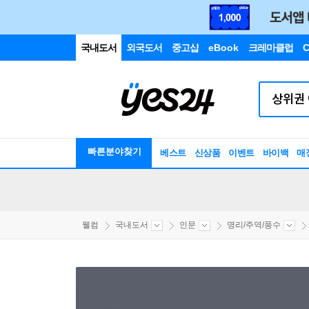
국내도서
외국도서
중고샵
eBook
크레마클럽
C
빠른분야찾기
베스트
신상품
이벤트
바이백
매
웰컴
국내도서
인문
명리/주역/풍수