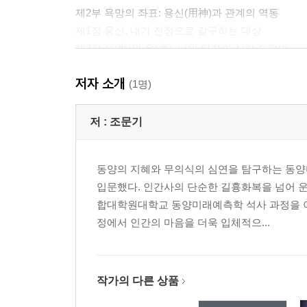
제2부 욕망의 좌표: 용신(用神)과 관계의 역동
제1장 용신, 내가 진정으로 갈구하는 대상
제2장 세(世)와 응(應), 나와 타자의 심리 드라마
제3장 조력자와 방해자: 내면의 그림자들
저자 소개
제4장 보론: 육수(六獸)의 심리적 통합
(1명)
제3부 욕망의 심리 지도: 육친(六親)으로 읽는 내면
저 :
조문기
제1장 형효(兄爻)와 자손(子孫): 자아의 확립과 창
제2장 재효(財爻)와 관귀(官鬼): 소유의 집착과 사
동양의 지혜와 무의식의 심연을 탐구하는 동양
제3장 부효(父爻): 수용적 태도와 무의식의 자양분
입문했다. 인간사의 단순한 길흉화복을 넘어 
제4장 육친의 특수 상황: 용신다현(用神多現)과 무
합대학원대학교 동양미래예측학 석사 과정을 이
정에서 인간의 마음을 더욱 입체적으...
제4부 결핍과 무의식: 공망(空), 월파(破), 복신(伏)
제1장 공망(空亡)과 월파(月破): 마음의 빈자리와 심리
제2장 복신(伏神)과 비신(飛神): 억눌린 무의식과 
제3장 영혼의 방황: 유혼괘(遊魂)와 귀혼괘(歸魂), 
작가의 다른 상품
제4장 괘신의 수난: 공망(空亡)과 형충(刑沖)이 상