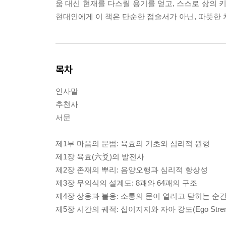
움 대신 현재를 다스릴 용기를 얻고, 스스로 삶의 
현대인에게 이 책은 단순한 점술서가 아닌, 따뜻한
목차
인사말
추천사
서문
제1부 마음의 문법: 육효의 기초와 심리적 원형
제1장 육효(六爻)의 발전사
제2장 존재의 뿌리: 음양오행과 심리적 항상성
제3장 무의식의 설계도: 8괘와 64괘의 구조
제4장 상응과 불응: 소통의 문이 열리고 닫히는 순
제5장 시간의 궤적: 십이지지와 자아 강도(Ego Streng