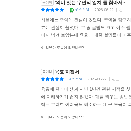
돕는다. 인공지능이 세상을 뒤흔드는 첨단 시대가
'의미 있는 우연의 일치'를 찾아서~
종이책
헤매고 있다. 이 책은 우리가 인생의 중요한 기
b*******4
2026-06-22
신고
|
|
|
무의식이 밖으로 드러나는 대화의 과정임을 친절하게 
처음에는 주역에 관심이 있었다. 주역을 탐구하
내 마음이 빚어낸 현재의 모습을 가감 없이 비추는 
효에 관심이 쏠렸다. 그 중 글밥도 크고 아주 쉽
이지 넘겨 보았는데 육효에 대한 설명들이 아주
이 책의 가장 큰 미덕은 복잡하고 딱딱하게 느껴
풀어냈다는 점이다. 저자는 괘에 나타나는 여러 
이 리뷰가 도움이 되었나요?
겉으로는 누구보다 열정적이고 활기차 보이지만, 
심리 상태를 날카롭게 짚어낸다. 또한 사회적 관계 
조화를 이루는지 마음의 지도를 그리듯 명쾌하게
육효 지침서
종이책
오래전 상처받지 않기 위해 스스로 만들어낸 마음
e******e
2026-06-22
신고
|
|
|
육효에 관심이 생겨 지난 1년간 관련 서적을 
특히 이 책은 단순히 눈으로 읽고 끝나는 이론서
에 이해하기가 쉽지 않았다. 괘를 띄우는 방법
실용적인 지침서이다. 책의 전반에 걸쳐 저자의 수
책은 그러한 어려움을 해소하는 데 큰 도움이 되
초학자도 흥미진진하게 몰입하여 읽을 수 있다. 인
나 자신의 내면을 스스로 분석하고 치유하는 셀프 
이 리뷰가 도움이 되었나요?
읽어내는 법부터 직장에서의 갈등 관리, 마음의 
독자들에게 명확한 삶의 힌트를 제공한다.