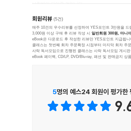
나침반이 되어줄 것입니다.
회원리뷰
본격적인 괘의 분석에 들어가면 저자가 제시하는 
(5건)
선사합니다. 육효의 가장 기본이 되는 음양(陰
매주 10건의 우수리뷰를 선정하여 YES포인트 3만원을 드
3,000원 이상 구매 후 리뷰 작성 시
일반회원 300원, 마니아
메커니즘으로 정의하며 마음의 병이 오행의 불균형
eBook은 다운로드 후 작성한 리뷰만 YES포인트 지급됩니
구체적인 목표인 용신이 공망을 당했다면, 이는 
클래스는 첫번째 회차 주문확정 시점부터 마지막 회차 주문
심리학적 '조증적 방어(Manic Defense)' 상태로
사락 독서모임으로 진행된 클래스는 사락 독서모임 게시판
eBook 페이백, CD/LP, DVD/Blu-ray, 패션 및 판매금
또한 하나의 괘를 구성하는 상괘와 하괘의 구조를
심리적 괴리를 날카롭게 읽어냅니다. 속으로는 
괘상이나, 속은 우울하지만 겉으로는 화려하게 
타자와의 소통 방식인 상응(相應)과 불응(不應)의
5
명의 예스24 회원이 평가한
관계 갈등의 본질을 깊이 있게 파고듭니다. 이러
9.
움직임에 따라 얼마든지 치유될 수 있음을 역설합
분석 도구로 완벽하게 환골탈태하는 과정을 목격하게
이 책은 단순한 이론에 그치지 않고, 우리 마음