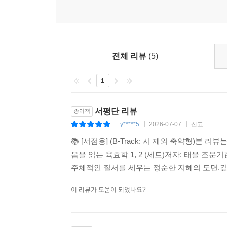
완벽한 지침을 제공합니다. 육친(六親)으로 읽는
조화를 통해 건강한 자아 모델을 제시합니다.
소유에 대한 집착을 뜻하는 재효(財爻)와 사회
스트레스가 가중되는 현대인의 강박을 거울처럼 비춥
전체 리뷰
(5)
독자들에게 눈물겨운 위로와 실질적인 치유의 해
1
옮겨지는 출공(出空)의 역동적 사례들을 창업, 화해
없는 외부 충격으로 자아가 부서진 심리적 트라우
붙이고 심리적 복원력을 발휘할 수 있는지 따뜻한 
서평단 리뷰
종이책
y*****5
2026-07-07
신고
|
|
|
사회적 가면인 비신(飛神) 아래 억눌린 무의식의 
📚 [서점용] (B-Track: 시 제외 축약형
하는 대목은 이 책의 백미입니다. 본서는 영혼의 
음을 읽는 육효학 1, 2 (세트)저자: 태을 
(卦身)의 활용법까지 전수하며 독자들을 깊이 있는
주체적인 질서를 세우는 정순한 지혜의 도면.깊은
동양의 오랜 지혜인 육효학이 현대 심리학과 만나
이 리뷰가 도움이 되었나요?
읽는 육효학』은 미신의 영역에 머물던 전통 점술
입을 모아 극찬했듯, 이 책은 전통 역학의 깊이