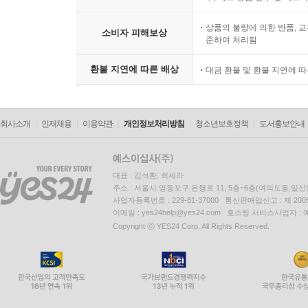
상품의 불량에 의한 반품, 교
소비자 피해보상
준하여 처리됨
환불 지연에 따른 배상
대금 환불 및 환불 지연에 
회사소개
인재채용
이용약관
개인정보처리방침
청소년보호정책
도서홍보안내
대표 : 김석환, 최세라
주소 : 서울시 영등포구 은행로 11, 5층~6층(여의도동,일신
사업자등록번호 : 229-81-37000 통신판매업신고 : 제 200
이메일 : yes24help@yes24.com 호스팅 서비스사업자 :
Copyright ⓒ YES24 Corp. All Rights Reserved.