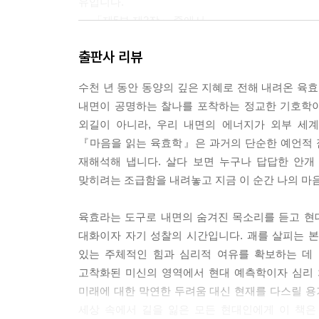
유입니다.
--- 「제5부 제2장」 중에서
출판사 리뷰
결속과 충돌: 육합괘와 육충괘의 심리
연애나 혼인에서 두 마음이 자석처럼 붙어 있는 육합
수천 년 동안 동양의 깊은 지혜로 전해 내려온 육
증의 굴레'가 됩니다. "지겹지만 놓을 수 없다"는
내면이 공명하는 찰나를 포착하는 정교한 기호학이
로 '해방'의 또 다른 이름이 되기도 합니다. 오랫
외길이 아니라, 우리 내면의 에너지가 외부 세
나를 가두고 괴롭히던 구설과 갈등(주작)이 고통이 
『마음을 읽는 육효학』은 과거의 단순한 예언적 점
가라앉은 자리에는 비로소 새 씨앗을 심을 빈 공간
재해석해 냅니다. 살다 보면 누구나 답답한 안개
--- 「제6부 제1장」 중에서
맞히려는 조급함을 내려놓고 지금 이 순간 나의 마
고난의 연금술: 불안의 자원화
육효라는 도구로 내면의 숨겨진 목소리를 듣고 현
내가 느끼는 그 긴장감과 불안은 나를 무너뜨리는 
대화이자 자기 성찰의 시간입니다. 괘를 살피는 
이지 않아 척박할지라도(약한 용신), 내면의 중심(
있는 주체적인 힘과 심리적 여유를 확보하는 데
다. "실패하면 어쩌지?"라는 불안이 "그렇다면 모
고착화된 미신의 영역에서 현대 예측학이자 심리 
결국 죽어가는 씨앗을 살려내는 것은 하늘에서 내리
미래에 대한 막연한 두려움 대신 현재를 다스릴 용
세상 속에서 길을 잃은 모든 현대인에게 이 책은
--- 「제4부 제4장」 중에서