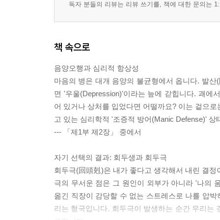
제3장 구원의 원리: 거살유은(去殺留恩)과 유살해명
독자 분들의 리뷰는 리뷰 쓰기를, 책에 대한 문의는 1:
제4장 억눌린 분노와 파괴적 에너지의 승화
제5장 귀인(貴人)과 희신(喜神): 내면의 치유자와 
책 속으로
제8부 실전 및 치유: 심리 육효 18문답과 가이드
[제1문 (制 一 問)]
음양오행과 심리적 항상성
[제2문 (制 二 問)]
마음의 병은 대개 음양의 불균형에서 옵니다. 발산(陽)만
[제3문 (制 三 問)]
면 '우울(Depression)'이라는 늪에 갇힙니다.
[제4문 (制 四 問)]
어 있거나 상처를 입었다면 어떨까요? 이는 겉으로
고 있는 심리학적 '조증적 방어(Manic Defense)'
--- 「제1부 제2장」 중에서
자기 선택의 결과: 회두생과 회두극
회두극(回頭剋)은 내가 좋다고 생각해서 내린 결정
극의 무서운 점은 그 원인이 외부가 아니라 '나의 
옮긴 직장이 감당할 수 없는 스트레스로 나를 압박
리는 형국입니다. 회두극이 발생하는 순간 우리는 깊