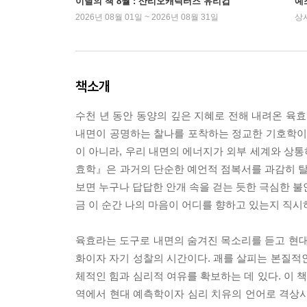
이달의 책 8월 : 산리오캐릭터즈 유리컵
예
2026년 08월 01일 ~ 2026년 08월 31일
상
책소개
수천 년 동안 동양의 깊은 지혜로 전해 내려온 육
내면이 공명하는 찰나를 포착하는 정교한 기호학이자
이 아니라, 우리 내면의 에너지가 외부 세계와 상
효학』은 과거의 단순한 예언적 점복서를 과감히 탈피
보면 누구나 답답한 안개 속을 걷는 듯한 극심한 불
금 이 순간 나의 마음이 어디를 향하고 있는지 직시
육효라는 도구로 내면의 숨겨진 목소리를 듣고 현대
화이자 자기 성찰의 시간이다. 괘를 살피는 본질적
체적인 힘과 심리적 여유를 확보하는 데 있다. 이
역에서 현대 예측학이자 심리 치유의 언어로 격상시