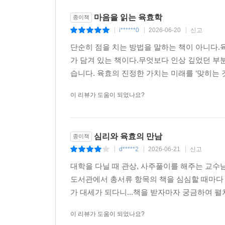
마음을 읽는 육효학
종이책
나아가 저자는 점괘의 좋고 나쁨이라는 이분법적 판단
i******0
2026-06-20
신고
|
|
|
궤도를 수정하라는 무의식의 따뜻한 경고임을 역
단순히 점을 치는 방법을 말하는 책이 아니다
자원화하여 전차처럼 위기를 돌파해 나갈 수 있
가 담겨 있는 책이다.무엇보다 인상 깊었던 부분
이성적인 통찰과 창조적인 에너지로 승화시키는 법
습니다. 육효의 진정한 가치는 미래를 ‘맞히는 것
감정의 조각들을 외면하지 않고 온전한 나의 일부로
심리적 동반자가 되어줄 것이다.
이 리뷰가 도움이 되었나요?
심리와 육효의 만남
종이책
d*****2
2026-06-21
신고
|
|
|
대학을 다닐 때 관상, 사주풀이를 해주는 교수님
도서관에서 총서류 항목의 책을 심심할 때마다 읽
가 대세가 되다니...책을 받자마자 궁금하여 펼쳐
이 리뷰가 도움이 되었나요?