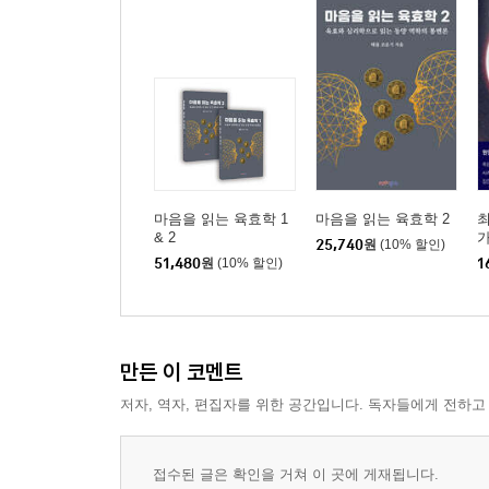
제5부 변화의 역동: 효의 움직임과 심리적 전이
제1장 마음의 발동: 동효(動)와 변효(變), 암동(暗動
제2장 자기 선택의 결과: 회두생(回頭生)과 회두극(
제3장 의지의 방향: 진신(進神)과 퇴신(退神)이 말
제4장 심리적 정체와 반전: 반음(反吟)과 복음(伏吟
제6부 관계의 기하학: 합(合)과 충(沖)의 법칙
마음을 읽는 육효학 1
마음을 읽는 육효학 2
최
& 2
가
제1장 결속과 충돌: 육합괘(六合卦)와 육충괘(六沖
25,740
원
(10% 할인)
51,480
원
(10% 할인)
1
제2장 응집된 에너지: 삼합국(三合局)과 파면충(破
제3장 합과 충의 변주: 합처봉충(合處逢沖)과 충중
제4장 묶임과 흩어짐: 합기(合起), 합주(合住), 합반(
제5장 충의 세밀한 판단: 충기(沖起), 충실(沖實), 충
만든 이 코멘트
저자, 역자, 편집자를 위한 공간입니다. 독자들에게 전하고
제7부 갈등의 해소: 형(刑)과 해(害), 그리고 고등 
제1장 내면의 칼날: 삼형(三刑)과 육해(六害)
제2장 감정의 유혹: 탐생망극(貪生忘剋)과 탐합망충
접수된 글은 확인을 거쳐 이 곳에 게재됩니다.