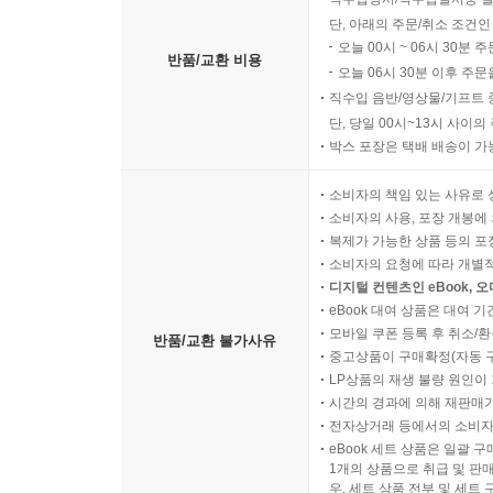
단, 아래의 주문/취소 조건인
오늘 00시 ~ 06시 30분 
반품/교환 비용
오늘 06시 30분 이후 주문
직수입 음반/영상물/기프트 
단, 당일 00시~13시 사이
박스 포장은 택배 배송이 가
소비자의 책임 있는 사유로 
소비자의 사용, 포장 개봉에 
복제가 가능한 상품 등의 포장을 
소비자의 요청에 따라 개별
디지털 컨텐츠인 eBook, 
eBook 대여 상품은 대여 기
모바일 쿠폰 등록 후 취소/환
반품/교환 불가사유
중고상품이 구매확정(자동 
LP상품의 재생 불량 원인이 기
시간의 경과에 의해 재판매가
전자상거래 등에서의 소비자
eBook 세트 상품은 일괄 
1개의 상품으로 취급 및 판매
우, 세트 상품 전부 및 세트