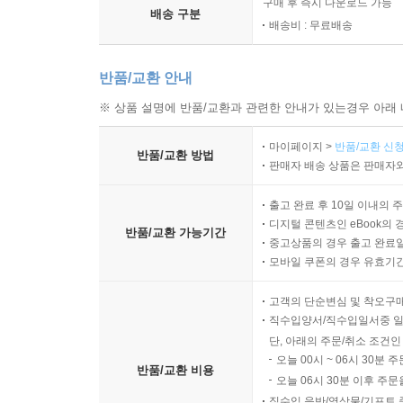
구매 후 즉시 다운로드 가능
배송 구분
배송비 : 무료배송
반품/교환 안내
※ 상품 설명에 반품/교환과 관련한 안내가 있는경우 아래 
마이페이지 >
반품/교환 신청
반품/교환 방법
판매자 배송 상품은 판매자와
출고 완료 후 10일 이내의 
디지털 콘텐츠인 eBook의 
반품/교환 가능기간
중고상품의 경우 출고 완료일
모바일 쿠폰의 경우 유효기간(
고객의 단순변심 및 착오구
직수입양서/직수입일서중 일
단, 아래의 주문/취소 조건인
오늘 00시 ~ 06시 30분 
반품/교환 비용
오늘 06시 30분 이후 주문
직수입 음반/영상물/기프트 