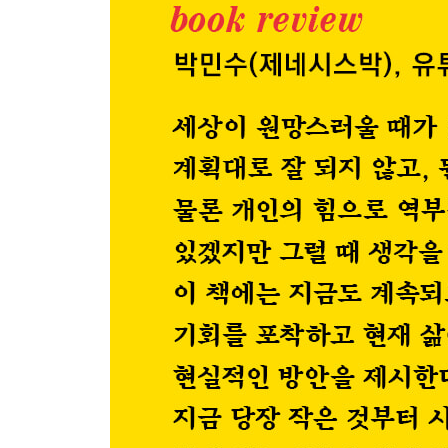
Part 5
부자가 되려면 탈출자가 되어라_ 191
ranker channel 1
부자 복사하기: “성공한 사람의 루트”부터 베껴라_ 1
ranker channel 2
부자가 되지 못하는 사람들의 공통 구조: 돈이 남지 않
ranker channel 3
돈이 당신 대신 일하게 만들어라_ 206
ranker channel 4
부동산으로 부자가 되는 공식: 무엇을 사야 하는가?_
ranker channel 5
상승장에서 돈 버는 사람은 따로 있다._ 215
ranker channel 6
주식으로 돈 버는 실전 공식: “핫한 것만 먹고” 빠져라
ranker channel 7
변동성이 가장 큰 시장에서 살아남는 공식_ 224