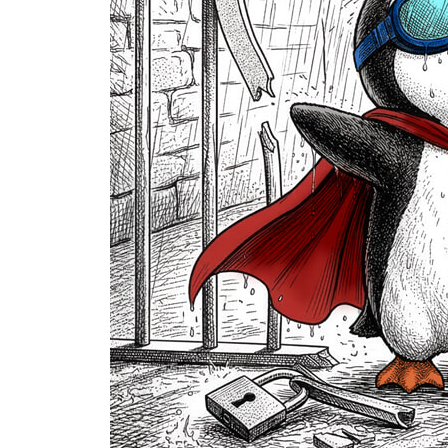
ranker channel 10
그래서 벗어나기 어려운 것은 어쩌면 당연한 일이다._
Part 3
당신이 가난에서 빠져나오기 시작하는 단 하나의 변화
ranker channel 1
현실을 감정이 아니라 숫자로 보기 시작하는 순간_ 1
ranker channel 2
돈을 쓰는 사람이 아니라 흐름을 관리하는 사람이 된다
ranker channel 3
소득이 아니라 자산이 삶을 바꾼다는 사실을 이해한다.
ranker channel 4
운의 존재를 인정하는 순간 경제적 선택이 달라진다._
ranker channel 5
부자를 존경할 필요는 없지만, 인정할 때 시야가 넓어
ranker channel 6