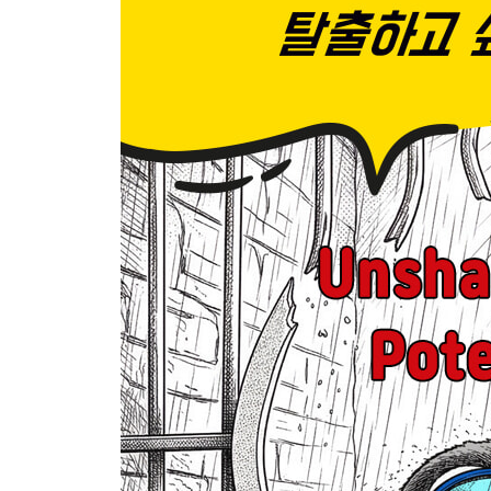
ranker channel 1
우리는 왜 안정이 가장 현실적인 선택이라고 믿게 되
ranker channel 2
실패를 피하려는 마음은 본능이지만, 경제적 기회를 멈
ranker channel 3
지금의 삶을 유지하려는 힘은 생각보다 강하다._ 07
ranker channel 4
왜 우리는 남들과 다른 경제적 선택을 어려워할까?_ 
ranker channel 5
왜 우리는 이미 늦었다고 느끼는 순간 멈추게 될까?_
ranker channel 6
우리는 왜 돈 이야기를 꺼내기 어려워할까?_ 083
ranker channel 7
우리는 왜 부자의 이야기를 듣는 순간 귀를 닫아버릴까
ranker channel 8
우리는 왜 기회보다 위험을 먼저 보도록 설계되어 있을
ranker channel 9
우리는 왜 확신이 생길 때까지 움직이지 못할까?_ 0