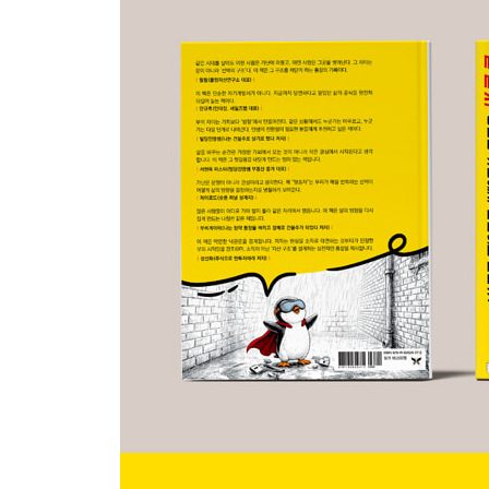
ranker channel 3
전문가인 척 떠들지 말자_ 163
ranker channel 4
미래 계획을 떠벌리지 말자_ 166
ranker channel 5
집이 없으면 다른 것부터 사지 말자_ 170
ranker channel 6
전세와 월세에 머무르는 삶에 익숙해지지 말자_ 17
ranker channel 7
잘 모르는 것에 투자하지 말자_ 177
ranker channel 8
레버리지로 수익을 키우려 하지 말자_ 181
ranker channel 9
인맥을 자랑하지 말자_ 185
ranker channel 10
말은 넉넉한데 마음은 닫힌 사람이 되지 말자_ 188