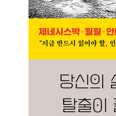
돈 이야기를 숨기지 않는 사람에게 기회가 모인다_ 1
ranker channel 7
비교를 멈추는 것이 아니라, 에너지로 전환하는 법_ 
ranker channel 8
소비 경쟁에서 내려오는 순간 자산의 속도가 달라진다.
ranker channel 9
기회를 기다리는 사람이 아니라 준비된 위치에 서는 
ranker channel 10
기준이 바뀌는 순간 삶의 방향이 달라지기 시작한다._
Part 4
하지 말자_ 151
ranker channel 1
파이어족 선언부터 하지 말자_ 155
ranker channel 2
잘사는 척하며 소비하지 말자_ 159