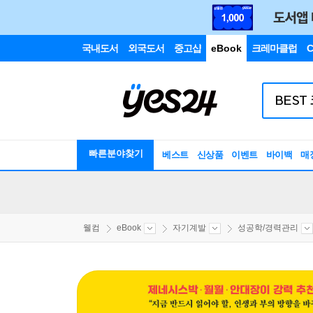
국내도서
외국도서
중고샵
eBook
크레마클럽
C
빠른분야찾기
베스트
신상품
이벤트
바이백
매
웰컴
eBook
자기계발
성공학/경력관리