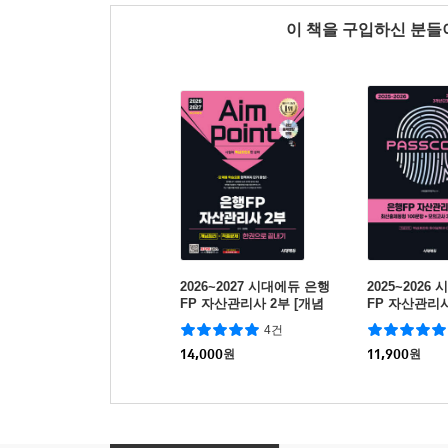
이 책을 구입하신 분
2026~2027 시대에듀 은행
2025~2026
FP 자산관리사 2부 [개념
FP 자산관리사
정리+적중문제] 한권으로
출제동형 100
4건
끝내기
고사 3회분 +
14,000
원
ASSCODE
11,900
원