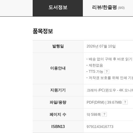
2026~2027 시대에듀 은행FP 자산관리사 1부
도서정보
리뷰/한줄평
(8/0)
품목정보
발행일
2026년 07월 10일
배송 없이 구매 후 바로 읽
제한없음
이용안내
TTS 가능
저작권 보호를 위해 인쇄 기
지원기기
크레마 /PC(윈도우 - 4K 모
파일/용량
PDF(DRM) | 39.67MB
페이지 수
약 598쪽
ISBN13
9791143416773