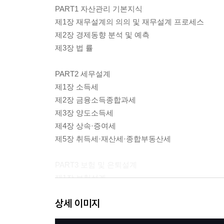
PART1 자산관리 기본지식
제1장 재무설계의 의의 및 재무설계 프로세스
제2장 경제동향 분석 및 예측
제3장 법 률
PART2 세무설계
제1장 소득세
제2장 금융소득종합과세
제3장 양도소득세
제4장 상속·증여세
제5장 취득세·재산세·종합부동산세
PART3 보험 및 은퇴설계
제1장 보험설계
제2장 은퇴설계
상세 이미지
실전모의고사