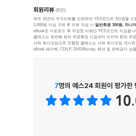
풀어봄으로써 시험 출제유형을 바로 확인 가능하도
회원리뷰
(8건)
매주 10건의 우수리뷰를 선정하여 YES포인트 3만원을 드
3,000원 이상 구매 후 리뷰 작성 시
일반회원 300원, 마니아
eBook은 다운로드 후 작성한 리뷰만 YES포인트 지급됩니
시험 전 최종 마무리와 실전감각의 향상을 위해 최
클래스는 첫번째 회차 주문확정 시점부터 마지막 회차 주문
시험장용 0순위 요약집>을 통해 최종 정리가 가능
사락 독서모임으로 진행된 클래스는 사락 독서모임 게시판
eBook 페이백, CD/LP, DVD/Blu-ray, 패션 및 판매금
시대에듀는 수험생 여러분의 합격을 기원합니다.
7
명의 예스24 회원이 평가한
10.