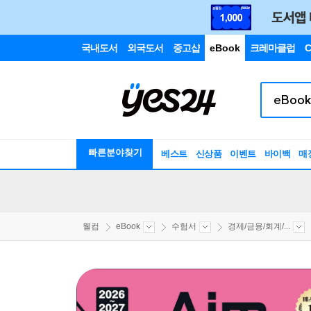
국내도서
외국도서
중고샵
eBook
크레마클럽
C
빠른분야찾기
베스트
신상품
이벤트
바이백
매
웰컴
eBook
수험서
경제/금융/회계/...