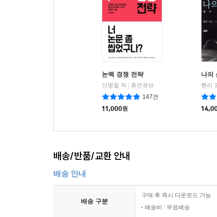
논백 경쟁 전략
나의 
신병철 저
휴먼큐브
헨리 
|
147건
11,000
원
14,0
배송/반품/교환 안내
배송 안내
구매 후 즉시 다운로드 가능
배송 구분
배송비 : 무료배송