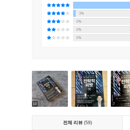
피벗이 되는 것은 아니다. 고객이 달라지면 가치 
하나의 피벗은 또 다른 피벗을 연쇄적으로 촉발한다
3%
저자는 카카오, 애플, 아마존, 레고, 페이팔 등 국
0%
기업은 위기가 닥친 뒤에야 움직이지 않는다. 성공
0%
회사는 과거의 성공 방식을 지키고 있는가, 아니면 
0%
이미 시작된 변화, 이제 어디로 가야 할까?
2026년 현재, 개인과 기업을 둘러싼 변화는 한 
소비시장을 동시에 흔들고 있다. 기후 변화와 지
조건이다.
이런 시대에 필요한 것은 막연한 낙관도, 무조건적
점검해야 한다. 기업은 기존 제품과 수익 모델이 
실행하는 전략적 선택이다.
『전략적 피벗』은 변화의 필요성을 말하는 데서 
10
7
남겨야 하는지, 작은 실험을 어떻게 시작해야 하는
것인가, 아니면 먼저 방향을 바꿀 것인가.
전체 리뷰
(59)