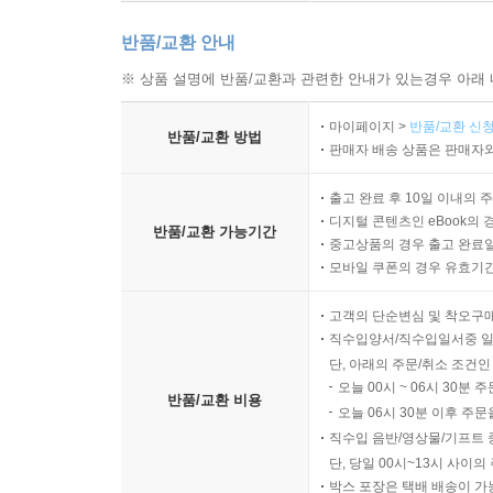
반품/교환 안내
※ 상품 설명에 반품/교환과 관련한 안내가 있는경우 아래 
마이페이지 >
반품/교환 신청
반품/교환 방법
판매자 배송 상품은 판매자와
출고 완료 후 10일 이내의 
디지털 콘텐츠인 eBook의 
반품/교환 가능기간
중고상품의 경우 출고 완료일
모바일 쿠폰의 경우 유효기간(
고객의 단순변심 및 착오구
직수입양서/직수입일서중 일
단, 아래의 주문/취소 조건인
오늘 00시 ~ 06시 30분 
반품/교환 비용
오늘 06시 30분 이후 주문
직수입 음반/영상물/기프트 
단, 당일 00시~13시 사이
박스 포장은 택배 배송이 가