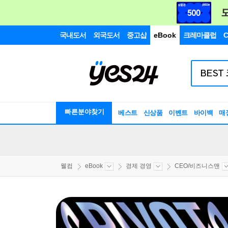
국내도서
외국도서
중고샵
eBook
크레마클럽
C
빠른분야찾기
베스트
신상품
이벤트
바이백
매
웰컴
eBook
경제 경영
CEO/비즈니스맨