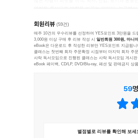
많은 사람이 피벗을 이직, 퇴사, 전업, 포기와 혼
역량을 중심으로 방향을 바꾸는 일이다. 농구에서 
역량과 가치를 붙잡은 채 새로운 시장과 기회를 향해
회원리뷰
그래서 이 책은 “그만둘 것인가, 버틸 것인가”라는
(59건)
과거를 부정하는 일이 아니라, 과거의 경험을 새로
매주 10건의 우수리뷰를 선정하여 YES포인트 3만원을 드
3,000원 이상 구매 후 리뷰 작성 시
일반회원 300원, 마니아
eBook은 다운로드 후 작성한 리뷰만 YES포인트 지급됩니
개인은 ‘한 우물’이 아니라 ‘전이 가능한 역량’을 찾
클래스는 첫번째 회차 주문확정 시점부터 마지막 회차 주문
“한 우물을 파야 성공한다”는 말은 오랫동안 성실
사락 독서모임으로 진행된 클래스는 사락 독서모임 게시판
있는지 판단하는 능력이 중요하다. 기술은 빠르게 낡
eBook 페이백, CD/LP, DVD/Blu-ray, 패션 및 판매금
『전략적 피벗』은 개인의 커리어를 산업 피벗, 직
아니라 그 안에 숨어 있는 전이 가능한 역량을 발견하
59
명
경험은 특정 회사 안에서만 쓰이는 기능이 아니라 다
기업은 성공 공식을 지키는 순간부터 위험해진다
개인에게 한 우물 파기 신화가 있다면, 기업에게는 ‘
지나면 오히려 변화를 가로막는 족쇄가 될 수 있다
집중한다면 성장은 정체되고 경쟁력은 빠르게 낡아
별점별로 리뷰를 확인해 보세
『전략적 피벗』은 기업의 피벗을 기술, 고객, 가치