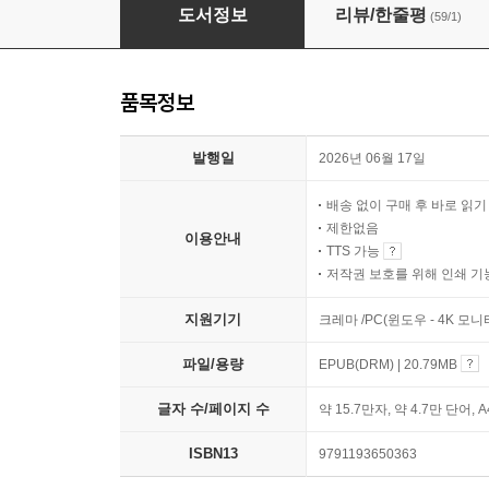
전략적 피벗
도서정보
리뷰/한줄평
(59/1)
품목정보
발행일
2026년 06월 17일
배송 없이 구매 후 바로 읽
제한없음
이용안내
TTS 가능
저작권 보호를 위해 인쇄 기
지원기기
크레마 /PC(윈도우 - 4K 모
파일/용량
EPUB(DRM) | 20.79MB
글자 수/페이지 수
약 15.7만자, 약 4.7만 단어, 
ISBN13
9791193650363