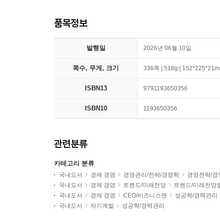
품목정보
발행일
2026년 06월 10일
쪽수, 무게, 크기
336쪽 | 518g | 152*225*21
ISBN13
9791193650356
ISBN10
1193650356
관련분류
카테고리 분류
국내도서
경제 경영
경영관리/전략/경영학
경영전략/경
국내도서
경제 경영
트렌드/미래전망
트렌드/미래전망
국내도서
경제 경영
CEO/비즈니스맨
성공학/경력관리
국내도서
자기계발
성공학/경력관리