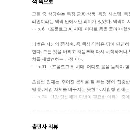
책 속으로
그들 중 상당수는 특정 금융 상품, 특정 시스템, 
리먼이라는 맥락 안에서만 의미가 있었다. 맥락이 
--- p. 6 〈프롤로그 AI 시대, 어디로 몸을 돌려야
피벗은 자신의 중심축, 즉 핵심 역량은 땅에 단단히
힌다. 모든 것을 버리고 처음부터 다시 시작하거나 
치를 재발견하는 과정이다.
--- p. 11 〈프롤로그 AI 시대, 어디로 몸을 돌려야
초침형 인재는 ‘주어진 문제를 잘 푸는 것’에 집중
뛸 뿐, 게임 자체를 바꾸지는 못한다. 시침형 인재는
--- p. 24 〈1장 당신에게 피벗이 필요한 이유〉 중
직장인들에게 일요일 저녁은 잔인한 시간이다. “다들 
벗의 관점에서 볼 때, 이 만성적인 우울감은 단순한 
출판사 리뷰
음을 알리는 요란한 경고음이다.