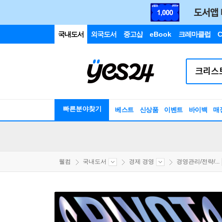
국내도서
외국도서
중고샵
eBook
크레마클럽
C
빠른분야찾기
베스트
신상품
이벤트
바이백
매
웰컴
국내도서
경제 경영
경영관리/전략/...