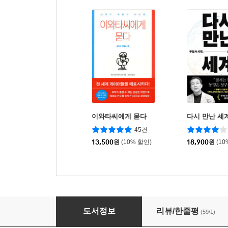
이와타씨에게 묻다
다시 만난 세
45건
13,500
원
(10% 할인)
18,900
원
(10
전략적 피벗
도서정보
리뷰/한줄평
(59/1)