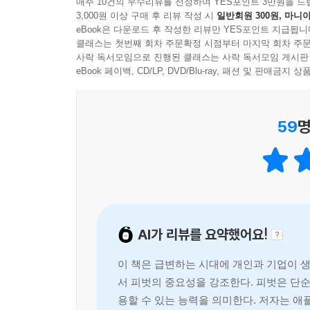
매주 10건의 우수리뷰를 선정하여 YES포인트 3만원을 드
유연하게 바꾸는 ‘전략적 끈기’로 피벗해야 한다.
3,000원 이상 구매 후 리뷰 작성 시
일반회원 300원, 마니아
--- p. 319 〈14장 피벗을 위한 마인드셋〉중에서
eBook은 다운로드 후 작성한 리뷰만 YES포인트 지급됩니
개인은 ‘한 우물’이 아니라 ‘전이 가능한 역량’을 찾
클래스는 첫번째 회차 주문확정 시점부터 마지막 회차 주문
“한 우물을 파야 성공한다”는 말은 오랫동안 성실
사락 독서모임으로 진행된 클래스는 사락 독서모임 게시판
있는지 판단하는 능력이 중요하다. 기술은 빠르게 낡
eBook 페이백, CD/LP, DVD/Blu-ray, 패션 및 판매금
『전략적 피벗』은 개인의 커리어를 산업 피벗, 직
아니라 그 안에 숨어 있는 전이 가능한 역량을 발견하
59
명
경험은 특정 회사 안에서만 쓰이는 기능이 아니라 다
기업은 성공 공식을 지키는 순간부터 위험해진다
개인에게 한 우물 파기 신화가 있다면, 기업에게는 ‘
지나면 오히려 변화를 가로막는 족쇄가 될 수 있다
집중한다면 성장은 정체되고 경쟁력은 빠르게 낡아
AI가 리뷰를 요약했어요!
『전략적 피벗』은 기업의 피벗을 기술, 고객, 가치
피벗이 되는 것은 아니다. 고객이 달라지면 가치 
이 책은 급변하는 시대에 개인과 기업이 생
하나의 피벗은 또 다른 피벗을 연쇄적으로 촉발한다
서 피벗의 중요성을 강조한다. 피벗은 단
저자는 카카오, 애플, 아마존, 레고, 페이팔 등 국
용할 수 있는 능력을 의미한다. 저자는 애플
기업은 위기가 닥친 뒤에야 움직이지 않는다. 성공