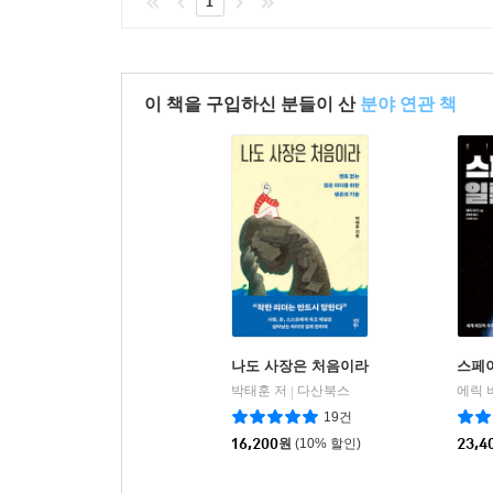
1
이 책을 구입하신 분들이 산
분야 연관 책
나도 사장은 처음이라
스페
박태훈 저
다산북스
|
19건
16,200
원
(10% 할인)
23,4