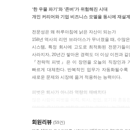
--- p. 105 〈5장 피벗 로드맵 그려보기〉 중에서
‘한 우물 파기’와 ‘존버’가 위험해진 시대
개인 커리어와 기업 비즈니스 모델을 동시에 재설
아무리 뛰어난 서퍼라도 파도가 없는 호수에서는 파도
는 것보다 성장 산업에서 흐름에 올라타는 것이 훨씬
전문성은 왜 하루아침에 낡은 자산이 되는가
--- p. 156 〈6장 피벗의 성공과 실패 사례 알아
158년 역사의 리먼 브라더스가 무너졌을 때, 수많
시스템, 특정 회사에 고도로 최적화된 전문가들이
기업이 피벗할 수 있는 경로는 크게 여섯 가지 축으로
사라지자, 20년간 쌓아온 경력도 더 이상 이전과 같
으로 움직이지 않는다. 기술을 바꾸면 고객이 바뀌고
『전략적 피벗』은 이 장면을 오늘의 직장인과 기
--- p. 170 〈7장 기업 피벗의 유형 살펴보기〉중에
빠르게 대체한다. 반복적인 업무가 자동화될수록 
새로운 문제와 시장에 옮겨 적용하는 능력이다.
이 거대한 소용돌이 속에서 기존의 성공 방정식은 무
선형적인 인과관계가 성립했다. 하지만 AI가 노동의
피벗은 퇴사가 아니라 역량의 재배치다
공급망을 끊어놓는 세상에서는 기존의 관성을 유지
많은 사람이 피벗을 이직, 퇴사, 전업, 포기와 혼
--- p. 253 〈11장 거대한 세계 변화 속 엿보이는
역량을 중심으로 방향을 바꾸는 일이다. 농구에서 
역량과 가치를 붙잡은 채 새로운 시장과 기회를 향해
평생 한 직장에서 버텨온 것이 자랑이 되던 시대가 
회원리뷰
그래서 이 책은 “그만둘 것인가, 버틸 것인가”라는
(59건)
하는 것은 ‘그릿’이 아니다. 그것은 경직성이다. 우
과거를 부정하는 일이 아니라, 과거의 경험을 새로