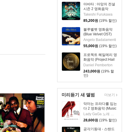
2LP]
아바타 : 아앙의 전설
시즌 2 영화음악
(Avatar: The Last
Takeshi Furukawa
Airbender Season -
85,200
원
(19% 할인)
Soundtrack From
The Netflix Series
블루벨벳 영화음악
OST) [그린 마블 컬러
(Blue Velvet OST)
2LP]
[LP]
Angelo Badalamenti
55,000
원
(19% 할인)
프로젝트 헤일메리 영
화음악 (Project Hail
Mary - The Complete
Daniel Pemberton
Amazon MGM
243,000
원
(19% 할
Studios Soundtrack)
인)
[골드 & 조에트로프
컬러 4LP]
미리듣기 새 앨범
더보기
악마는 프라다를 입는
다 2 영화음악 (Music
from the Motion
Lady GaGa 노래 외 12명
Picture The Devil
28,600
원
(19% 할인)
Wears Prada 2)
공각기동대 - 스탠드