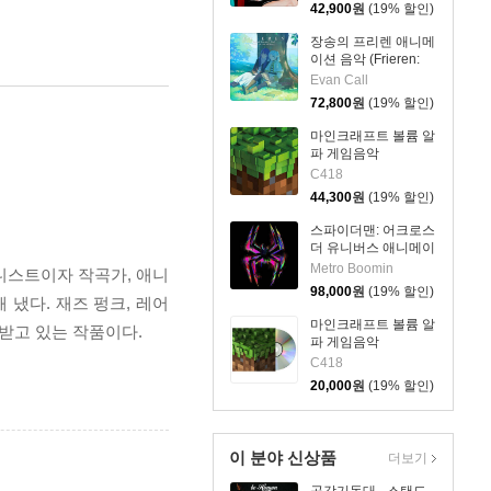
곡 IRIS OUT / JANE
42,900
원
(19% 할인)
DOE [LP]
장송의 프리렌 애니메
이션 음악 (Frieren:
Beyond Journey's
Evan Call
End - Original
72,800
원
(19% 할인)
Soundtrack) [블루 &
그린 컬러 2LP]
마인크래프트 볼륨 알
파 게임음악
(Minecraft Volume
C418
Alpha OST by C418)
44,300
원
(19% 할인)
[투명 그린 컬러 LP]
스파이더맨: 어크로스
더 유니버스 애니메이
션 음악 (Spider-Man:
Metro Boomin
아니스트이자 작곡가, 애니
Across the Spider-
98,000
원
(19% 할인)
Verse OST) [2LP]
 냈다. 재즈 펑크, 레어
마인크래프트 볼륨 알
받고 있는 작품이다.
파 게임음악
(Minecraft Volume
C418
Alpha OST by C418)
20,000
원
(19% 할인)
이 분야 신상품
더보기