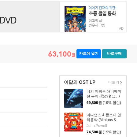
AD
63,100
카트에 넣기
바로구매
원
이달의 OST LP
더보기
너의 이름은 애니메이
션 음악 (君の名は。/
your name. OST by
69,800
원
(19% 할인)
Radwimps 래드윔프
스) [2LP]
미니언스 & 몬스터 영
화음악 (Minions &
Monsters OST by
John Powell
John Powell) [옐로우
74,500
원
(19% 할인)
& 스카이블루 컬러