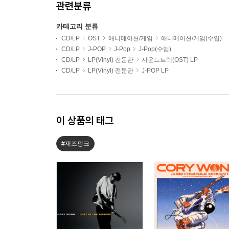
관련분류
카테고리 분류
CD/LP
OST
애니메이션/게임
애니메이션/게임(수입)
CD/LP
J-POP
J-Pop
J-Pop(수입)
CD/LP
LP(Vinyl) 전문관
사운드트랙(OST) LP
CD/LP
LP(Vinyl) 전문관
J-POP LP
이 상품의 태그
#재즈펑크