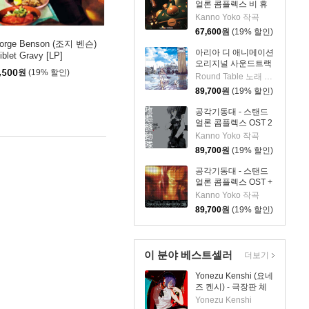
얼론 콤플렉스 비 휴
먼 애니메이션 음악
Kanno Yoko 작곡
(Ghost In The Shell
67,600
원
(19% 할인)
STAND ALONE
orge Benson (조지 벤슨)
COMPLEX be
아리아 디 애니메이션
iblet Gravy [LP]
Human) [2LP]
오리지널 사운드트랙
,500
원
(19% 할인)
(ARIA The
Round Table 노래 외 3명
ANIMATION Original
89,700
원
(19% 할인)
Soundtrack vinyl
edition)[2LP]
공각기동대 - 스탠드
얼론 콤플렉스 OST 2
애니메이션 음악
Kanno Yoko 작곡
(Ghost In The Shell
89,700
원
(19% 할인)
STAND ALONE
COMPLEX O.S.T.2)
공각기동대 - 스탠드
[2LP]
얼론 콤플렉스 OST +
애니메이션 음악
Kanno Yoko 작곡
(Ghost In The Shell
89,700
원
(19% 할인)
STAND ALONE
COMPLEX O.S.T.＋)
[2LP]
이 분야 베스트셀러
더보기
Yonezu Kenshi (요네
즈 켄시) - 극장판 체
인소 맨: 레제편 주제
Yonezu Kenshi