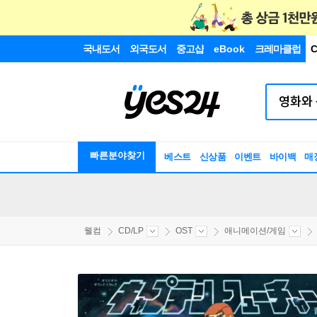
국내도서
외국도서
중고샵
eBook
크레마클럽
C
빠른분야찾기
베스트
신상품
이벤트
바이백
매
웰컴
CD/LP
OST
애니메이션/게임