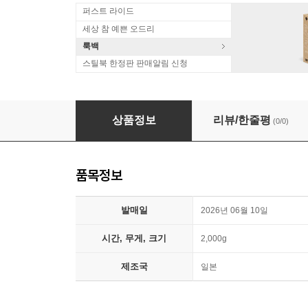
퍼스트 라이드
세상 참 예쁜 오드리
룩백
스틸북 한정판 판매알림 신청
캡틴 퓨쳐 애니메이션 음악 (Captain Future Origi
상품정보
리뷰/한줄평
(0/0)
품목정보
발매일
2026년 06월 10일
시간, 무게, 크기
2,000g
제조국
일본