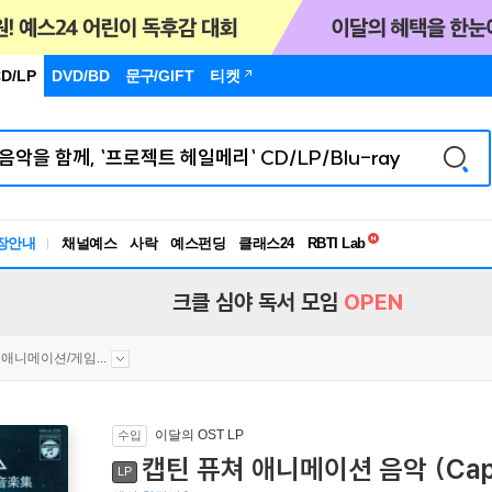
D/LP
DVD/BD
문구
/GIFT
티켓
독서유형검사
RBTI Lab
장안내
채널예스
사락
예스펀딩
클래스24
독서유형검사
크클 심야 독서 모임
OPEN
애니메이션/게임...
이달의 OST LP
수입
캡틴 퓨쳐 애니메이션 음악 (Captain
LP