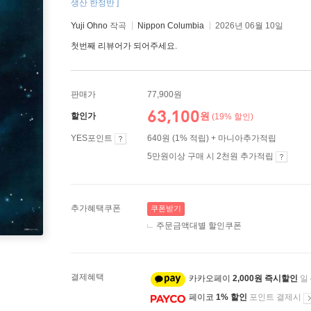
생산 한정반 ]
Yuji Ohno
작곡
Nippon Columbia
2026년 06월 10일
첫번째 리뷰어가 되어주세요.
판매가
77,900원
63,100
원
할인가
(19% 할인)
YES포인트
640원 (1% 적립) + 마니아추가적립
5만원이상 구매 시 2천원 추가적립
추가혜택쿠폰
쿠폰받기
주문금액대별 할인쿠폰
결제혜택
카카오페이
2,000원 즉시할인
일
페이코
1% 할인
포인트 결제시