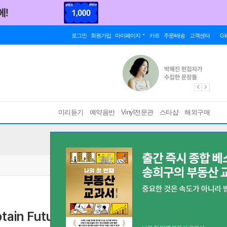
로그인
회원가입
마이페이지
카트
주문/배송
고객센터
Gl
미리듣기
예약음반
Vinyl전문관
스타샵
해외구매
 Future Original Soundtrack)
[ 완전