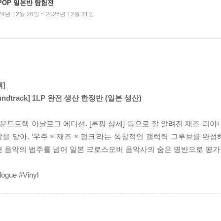
-POP 일본반 탐험전
24년 12월 26일 ~ 2026년 12월 31일
]
al Soundtrack] 1LP 완전 생산 한정반 (일본 생산)
사운드트랙 아날로그 에디션. [루팡 삼세] 등으로 잘 알려진 재즈 피
맡아. ‘우주 × 재즈 × 펑크’라는 독창적인 갤럭틱 그루브를 완성해
션 음악의 범주를 넘어 일본 크로스오버 음악사의 숨은 명반으로 평가
e #Vinyl