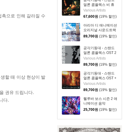
공각기동대 - 스탠드
얼론 콤플렉스 비 휴
먼 애니메이션 음악
Various Artists
(Ghost In The Shell
 접촉으로 인해 갈라질 수
67,600
원
(19% 할인)
STAND ALONE
COMPLEX be
아리아 디 애니메이션
Human) [2LP]
오리지널 사운드트랙
(ARIA The
89,700
원
(19% 할인)
ANIMATION Original
Soundtrack vinyl
공각기동대 - 스탠드
edition)[2LP]
얼론 콤플렉스 OST 2
애니메이션 음악
Various Artists
(Ghost In The Shell
89,700
원
(19% 할인)
STAND ALONE
COMPLEX O.S.T.2)
공각기동대 - 스탠드
[2LP]
재생할 때 이상 현상이 발
얼론 콤플렉스 OST +
애니메이션 음악
Various Artists
(Ghost In The Shell
89,700
원
(19% 할인)
을 권유 드립니다.
STAND ALONE
COMPLEX O.S.T.＋)
헬루바 보스 시즌 2 애
니다.
[2LP]
니메이션 음악
(Helluva Boss :
25,700
원
(19% 할인)
Season Two Original
Soundtrack)