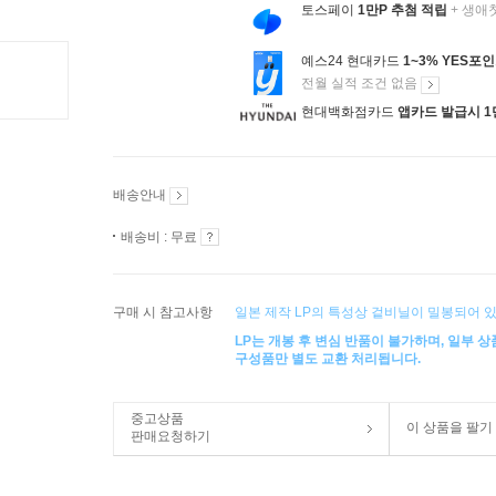
토스페이
1만P 추첨 적립
+ 생애
예스24 현대카드
1~3% YES포
전월 실적 조건 없음
현대백화점카드
앱카드 발급시 1
배송안내
배송비 : 무료
구매 시 참고사항
일본 제작 LP의 특성상 겉비닐이 밀봉되어 있
LP는 개봉 후 변심 반품이 불가하며, 일부 
구성품만 별도 교환 처리됩니다.
중고상품
이 상품을 팔기
판매요청하기