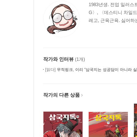
1983년생. 전업 일러
G〉, 〈데스티니 차일드
레고, 근육근육. 싫어하
작가와 인터뷰
(1개)
[읽다]
무적핑크, 이리 “삼국지는 성공담이 아니라 
작가의 다른 상품