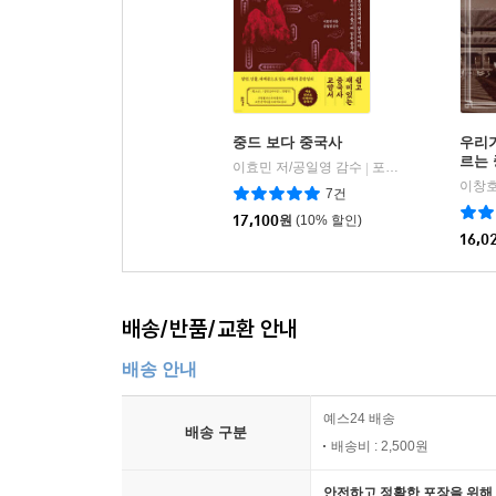
중드 보다 중국사
우리가
르는
이효민 저/공일영 감수
포르체
|
이창호
7건
17,100
원
(10% 할인)
16,0
배송/반품/교환 안내
배송 안내
예스24 배송
배송 구분
배송비 : 2,500원
안전하고 정확한 포장을 위해 