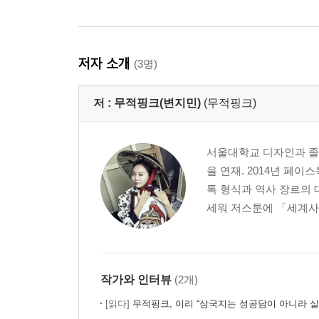
저자 소개
(3명)
저 :
무적핑크(변지민)
(무적핑크)
서울대학교 디자인과 졸업
을 연재. 2014년 페
톡 형식과 역사 장르의 
세워 저스툰에 「세계사
작가와 인터뷰
(2개)
[읽다]
무적핑크, 이리 “삼국지는 성공담이 아니라 