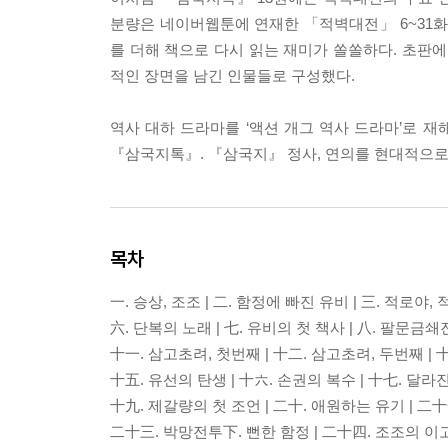
분량은 네이버웹툰에 연재한 「적벽대전」 6~31화
를 더해 책으로 다시 읽는 재미가 쏠쏠하다. 초판에만
적인 장면을 남긴 인물들로 구성했다.
역사 대하 드라마를 ‘액션 개그 역사 드라마’로 
『삼국지톡』. 『삼국지』 정사, 연의를 현대적으로
목차
一. 승상, 조조 | 二. 함정에 빠진 유비 | 三. 적로야
六. 단복의 노래 | 七. 유비의 첫 책사 | 八. 팔문금
十一. 삼고초려, 첫번째 | 十二. 삼고초려, 두번째 | 
十五. 유선의 탄생 | 十六. 손권의 복수 | 十七. 달라
十九. 제갈량의 첫 조언 | 二十. 애원하는 유기 | 二
二十三. 박망전투下. 뻔한 함정 | 二十四. 조조의 이