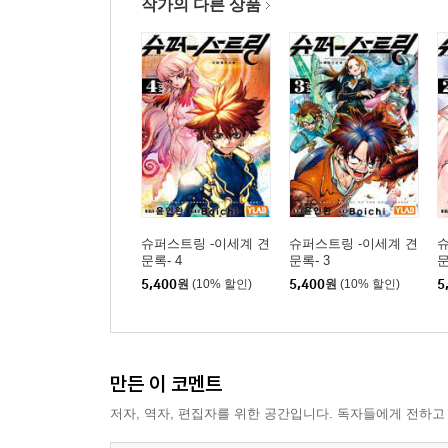
작가의 다른 상품
슈퍼스트링 -이세계 견
슈퍼스트링 -이세계 견
슈
문록- 4
문록- 3
문
5,400
원
(10% 할인)
5,400
원
(10% 할인)
5
만든 이 코멘트
저자, 역자, 편집자를 위한 공간입니다. 독자들에게 전하고