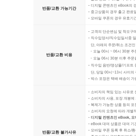
디지털 콘텐츠인 eBook의 
반품/교환 가능기간
중고상품의 경우 출고 완료일
모바일 쿠폰의 경우 유효기간(
고객의 단순변심 및 착오구
직수입양서/직수입일서중 일
단, 아래의 주문/취소 조건인
오늘 00시 ~ 06시 30분 
반품/교환 비용
오늘 06시 30분 이후 주문
직수입 음반/영상물/기프트 
단, 당일 00시~13시 사이
박스 포장은 택배 배송이 가
소비자의 책임 있는 사유로 
소비자의 사용, 포장 개봉에 
복제가 가능한 상품 등의 포장을 
소비자의 요청에 따라 개별
디지털 컨텐츠인 eBook, 
eBook 대여 상품은 대여 기
모바일 쿠폰 등록 후 취소/환
반품/교환 불가사유