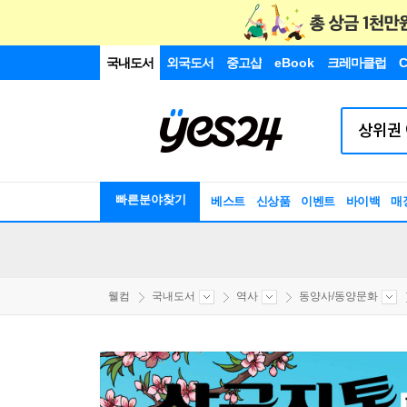
국내도서
외국도서
중고샵
eBook
크레마클럽
C
빠른분야찾기
베스트
신상품
이벤트
바이백
매
웰컴
국내도서
역사
동양사/동양문화