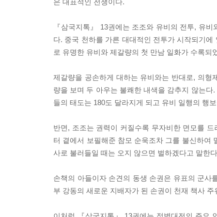
은 대표적인 전쟁이다.
『삼국지톡』 13권에는 조조와 유비의 전투, 유비
다. 중국 천하를 가른 대대적인 전투가 시작되기에
로 유명한 유비와 제갈량의 첫 만남 일화가 수록되었
제갈량을 공손하게 대하는 유비와는 반대로, 의형
량을 보며 두 아우는 불쾌한 내색을 감추지 않는다
들의 태도는 180도 달라지게 되고 유비 일행의 행
반면, 조조는 권력이 커질수록 무자비한 면모를 드러
터 곁에서 보필해준 참모 순욱조차 그를 불신하여 
사로 불러들일 때는 오지 않으면 벌하겠다고 말한다
손책의 아들이자 손견의 동생 손권은 유표의 군사를
부 강동의 새로운 지배자가 된 손권이 천재 책사 주
이처럼 『삼국지톡』 13권에는 적벽대전의 주요 