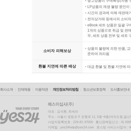
중고상품이 구매확정(자동 
LP상품의 재생 불량 원인이 기
시간의 경과에 의해 재판매가
전자상거래 등에서의 소비자
eBook 세트 상품은 일괄 
1개의 상품으로 취급 및 판매
우, 세트 상품 전부 및 세트
상품의 불량에 의한 반품, 교
소비자 피해보상
준하여 처리됨
환불 지연에 따른 배상
대금 환불 및 환불 지연에 
회사소개
인재채용
이용약관
개인정보처리방침
청소년보호정책
도서홍보안내
대표 : 김석환, 최세라
주소 : 서울시 영등포구 은행로 11, 5층~6층(여의도동,일신
사업자등록번호 : 229-81-37000 통신판매업신고 : 제 200
이메일 : yes24help@yes24.com 호스팅 서비스사업자 :