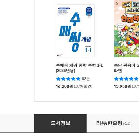
수매씽 개념 중학 수학 1-1
속담 관용어 
(2026년용)
라면
82건
16,200
원
(10% 할인)
13,950
원
(10
삼국지톡 13
도서정보
리뷰/한줄평
(0/1)