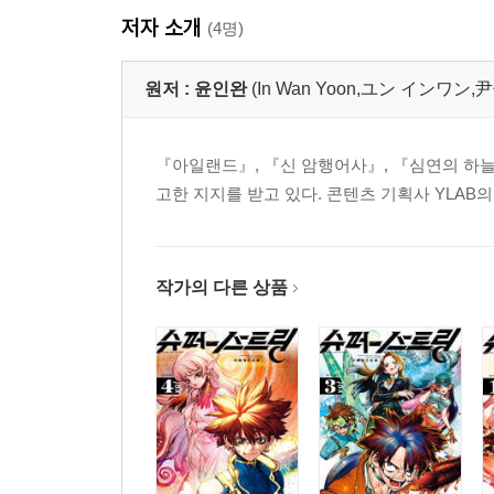
저자 소개
(4명)
원저 :
윤인완
(In Wan Yoon,ユン インワン,
『아일랜드』, 『신 암행어사』, 『심연의 하늘
고한 지지를 받고 있다. 콘텐츠 기획사 YLAB
작가의 다른 상품