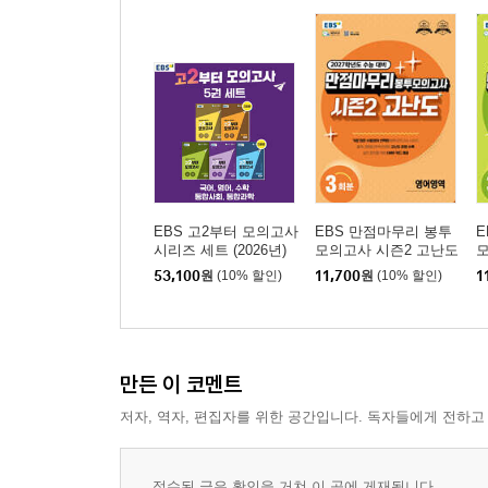
03 광물
04 지구의 자원
05 한반도의 지질
06 해류
07 해파와 조석
08 대기의 운동
09 바람의 종류
10 편서풍 파동과 대기 대순환
EBS 고2부터 모의고사
EBS 만점마무리 봉투
E
11 좌표계와 태양계 모형
시리즈 세트 (2026년)
모의고사 시즌2 고난도
모
12 행성의 궤도 운동
영어영역 3회분 (2026
수
53,100
원
(10% 할인)
11,700
원
(10% 할인)
1
년)
년
13 천체의 거리
14 우리은하의 구조
15 우주의 구조
만든 이 코멘트
실전 모의고사 1회
저자, 역자, 편집자를 위한 공간입니다. 독자들에게 전하고
실전 모의고사 2회
실전 모의고사 3회
접수된 글은 확인을 거쳐 이 곳에 게재됩니다.