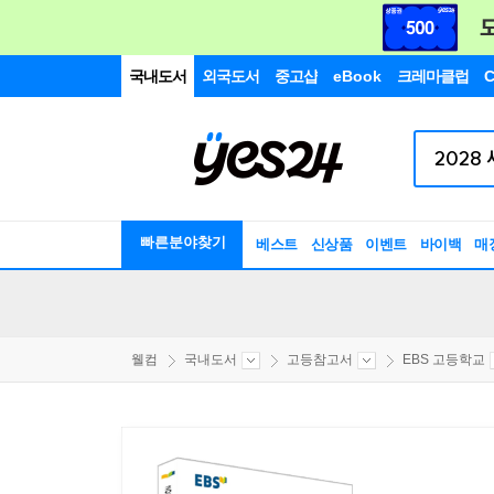
국내도서
외국도서
중고샵
eBook
크레마클럽
C
빠른분야찾기
베스트
신상품
이벤트
바이백
매
웰컴
국내도서
고등참고서
EBS 고등학교