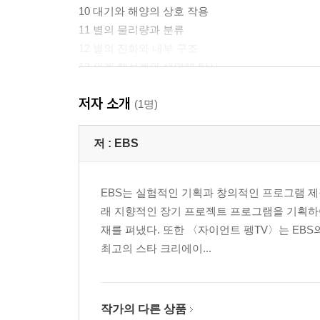
10 대기와 해양의 상호 작용
11 별의 물리량과 분류
12 별의 진화와 내부 구조
13 외계 행성계와 생명체 탐사
14 외부 은하
저자 소개
15 우주 팽창
(1명)
실전 모의고사 1회
저 :
EBS
실전 모의고사 2회
실전 모의고사 3회
EBS는 실험적인 기획과 창의적인 프로그램 제
실전 모의고사 4회
래 지향적인 장기 프로젝트 프로그램을 기획하
실전 모의고사 5회
재를 펴냈다. 또한 〈자이언트 펭TV〉는 EBS
최고의 스타 크리에이...
『EBS 수능완성 과학탐구영역 지구과학2 (2026년
01 지구의 탄생과 지구 내부 구조
02 지구의 역장
작가의 다른 상품