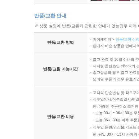
반품/교환 안내
※ 상품 설명에 반품/교환과 관련한 안내가 있는경우 아래 
마이페이지 >
반품/교환 신청
반품/교환 방법
판매자 배송 상품은 판매자와
출고 완료 후 10일 이내의 
디지털 콘텐츠인 eBook의 
반품/교환 가능기간
중고상품의 경우 출고 완료일
모바일 쿠폰의 경우 유효기간(
고객의 단순변심 및 착오구
직수입양서/직수입일서중 일
단, 아래의 주문/취소 조건인
오늘 00시 ~ 06시 30분 
반품/교환 비용
오늘 06시 30분 이후 주문
직수입 음반/영상물/기프트 
단, 당일 00시~13시 사이