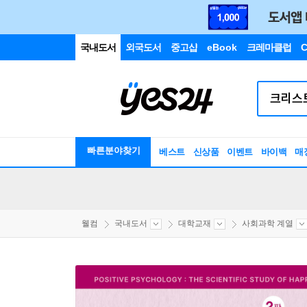
국내도서
외국도서
중고샵
eBook
크레마클럽
C
빠른분야찾기
베스트
신상품
이벤트
바이백
매
웰컴
국내도서
대학교재
사회과학 계열