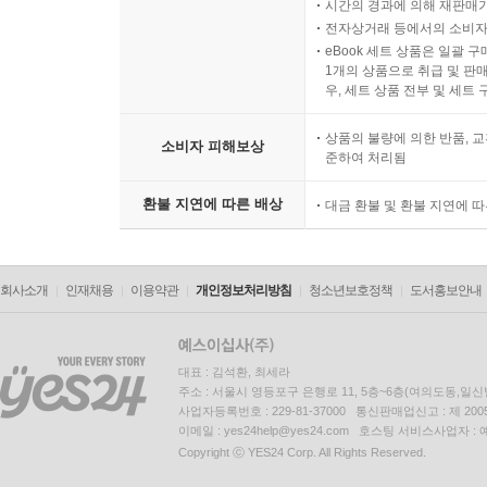
시간의 경과에 의해 재판매가
전자상거래 등에서의 소비자
eBook 세트 상품은 일괄 
1개의 상품으로 취급 및 판매
우, 세트 상품 전부 및 세트
상품의 불량에 의한 반품, 교
소비자 피해보상
준하여 처리됨
환불 지연에 따른 배상
대금 환불 및 환불 지연에 
회사소개
인재채용
이용약관
개인정보처리방침
청소년보호정책
도서홍보안내
대표 : 김석환, 최세라
주소 : 서울시 영등포구 은행로 11, 5층~6층(여의도동,일신
사업자등록번호 : 229-81-37000 통신판매업신고 : 제 200
이메일 : yes24help@yes24.com 호스팅 서비스사업자 :
Copyright ⓒ YES24 Corp. All Rights Reserved.