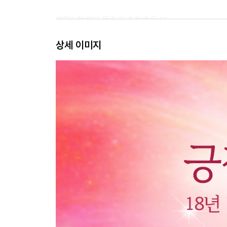
제3부 행복의 원천과 조화로운 삶
제10장 긍정적 인간관계: 사랑과 친밀감
상세 이미지
제11장 직업적 성취: 자기실현과 몰입
제12장 여가활동과 사회적 기여: 삶의 향유와 자원
제13장 삶의 의미와 종교 생활: 영적 추구와 명상
제4부 긍정심리학의 활용
제14장 응용 긍정심리학
제15장 긍정 임상심리학
제16장 긍정심리 코칭
제17장 긍정 조직과 긍정조직학