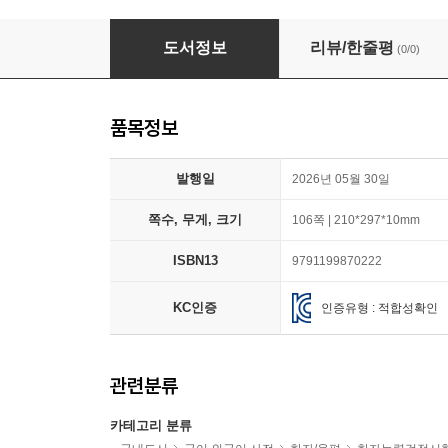
일단 써봐 한자 6급(하)
도서정보
리뷰/한줄평
(0/0)
품목정보
발행일
2026년 05월 30일
쪽수, 무게, 크기
106쪽 | 210*297*10mm
ISBN13
9791199870222
KC인증
인증유형 : 적합성확인
관련분류
카테고리 분류