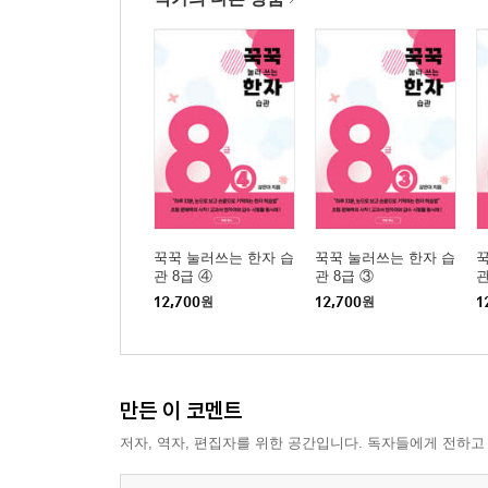
꾹꾹 눌러쓰는 한자 습
꾹꾹 눌러쓰는 한자 습
꾹
관 8급 ④
관 8급 ③
관
12,700
원
12,700
원
1
만든 이 코멘트
저자, 역자, 편집자를 위한 공간입니다. 독자들에게 전하고