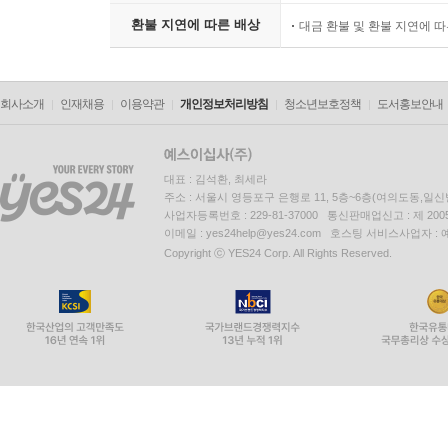
환불 지연에 따른 배상
대금 환불 및 환불 지연에 
회사소개
인재채용
이용약관
개인정보처리방침
청소년보호정책
도서홍보안내
대표 : 김석환, 최세라
주소 : 서울시 영등포구 은행로 11, 5층~6층(여의도동,일신
사업자등록번호 : 229-81-37000 통신판매업신고 : 제 200
이메일 : yes24help@yes24.com 호스팅 서비스사업자 :
Copyright ⓒ YES24 Corp. All Rights Reserved.