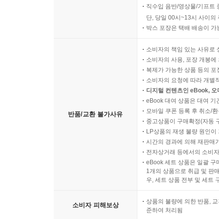
직수입 음반/영상물/기프트 
단, 당일 00시~13시 사이
박스 포장은 택배 배송이 가
소비자의 책임 있는 사유로 
소비자의 사용, 포장 개봉에 
복제가 가능한 상품 등의 포장을 
소비자의 요청에 따라 개별
디지털 컨텐츠인 eBook, 
eBook 대여 상품은 대여 기
모바일 쿠폰 등록 후 취소/환
반품/교환 불가사유
중고상품이 구매확정(자동 
LP상품의 재생 불량 원인이 기
시간의 경과에 의해 재판매가
전자상거래 등에서의 소비자
eBook 세트 상품은 일괄 
1개의 상품으로 취급 및 판매
우, 세트 상품 전부 및 세트
상품의 불량에 의한 반품, 교
소비자 피해보상
준하여 처리됨