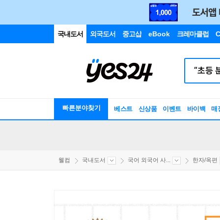
국내도서
외국도서
중고샵
eBook
크레마클럽
C
빠른분야찾기
베스트
신상품
이벤트
바이백
매
웰컴
국내도서
국어 외국어 사...
한자/옥편