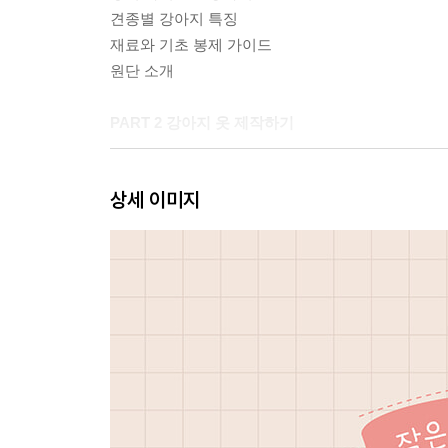
견종별 강아지 특징
재료와 기초 봉제 가이드
원단 소개
PART 2 강아지 옷 제작하기
데일리 슬리브리스
상세 이미지
프릴 슬리브리스
프릴 끈 나시
리넨 스모킹 원피스
리넨 홀터넥 원피스
리넨 오버롤
티셔츠 내복
올인원 내복
스트라이프 티셔츠
스트라이프 보디슈트
스트라이프 후드 보디슈트