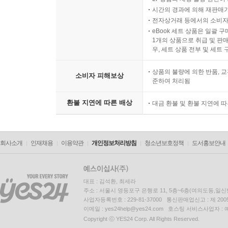
시간의 경과에 의해 재판매가
전자상거래 등에서의 소비자
eBook 세트 상품은 일괄 
1개의 상품으로 취급 및 판매
우, 세트 상품 전부 및 세트
상품의 불량에 의한 반품, 교
소비자 피해보상
준하여 처리됨
환불 지연에 따른 배상
대금 환불 및 환불 지연에 
회사소개
인재채용
이용약관
개인정보처리방침
청소년보호정책
도서홍보안내
대표 : 김석환, 최세라
주소 : 서울시 영등포구 은행로 11, 5층~6층(여의도동,일신
사업자등록번호 : 229-81-37000 통신판매업신고 : 제 200
이메일 : yes24help@yes24.com 호스팅 서비스사업자 :
Copyright ⓒ YES24 Corp. All Rights Reserved.