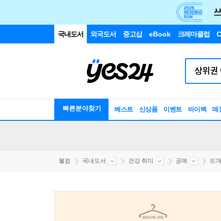
국내도서
외국도서
중고샵
eBook
크레마클럽
C
빠른분야찾기
베스트
신상품
이벤트
바이백
매
웰컴
국내도서
건강 취미
공예
뜨개