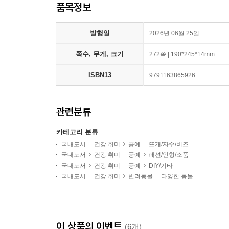
품목정보
발행일
2026년 06월 25일
쪽수, 무게, 크기
272쪽 | 190*245*14mm
ISBN13
9791163865926
관련분류
카테고리 분류
국내도서
건강 취미
공예
뜨개/자수/비즈
국내도서
건강 취미
공예
패션/인형/소품
국내도서
건강 취미
공예
DIY/기타
국내도서
건강 취미
반려동물
다양한 동물
이 상품의 이벤트
(6개)