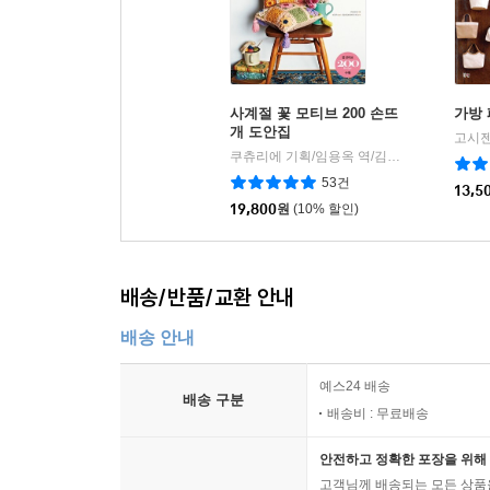
사계절 꽃 모티브 200 손뜨
가방 
개 도안집
고시젠
쿠츄리에 기획/임용옥 역/김윤정(쪼물딱 루씨) 감수
53건
13,5
19,800
원
(10% 할인)
배송/반품/교환 안내
배송 안내
예스24 배송
배송 구분
배송비 : 무료배송
안전하고 정확한 포장을 위해 
고객님께 배송되는 모든 상품을