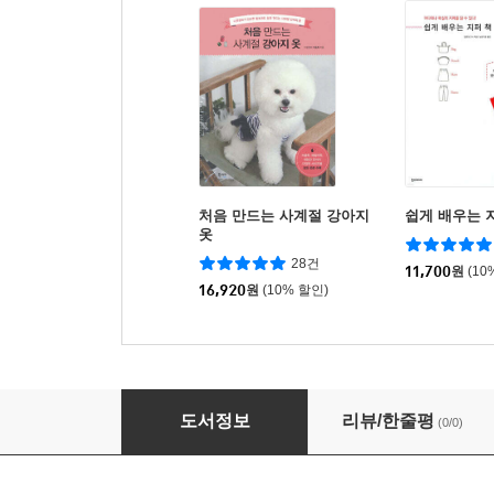
처음 만드는 사계절 강아지
쉽게 배우는 
옷
28건
11,700
원
(10
16,920
원
(10% 할인)
우리 강아지의 작은 옷장
도서정보
리뷰/한줄평
(0/0)