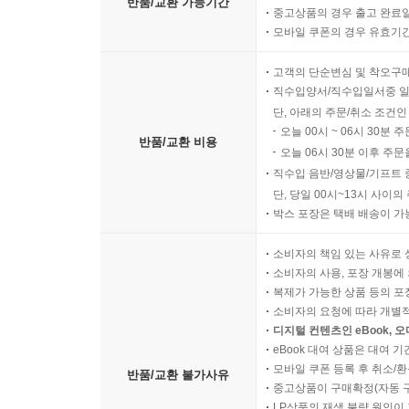
반품/교환 가능기간
중고상품의 경우 출고 완료일
모바일 쿠폰의 경우 유효기간(
고객의 단순변심 및 착오구
직수입양서/직수입일서중 일
단, 아래의 주문/취소 조건인
오늘 00시 ~ 06시 30분 
반품/교환 비용
오늘 06시 30분 이후 주문
직수입 음반/영상물/기프트 
단, 당일 00시~13시 사이
박스 포장은 택배 배송이 가
소비자의 책임 있는 사유로 
소비자의 사용, 포장 개봉에 
복제가 가능한 상품 등의 포장을 
소비자의 요청에 따라 개별
디지털 컨텐츠인 eBook, 
eBook 대여 상품은 대여 기
모바일 쿠폰 등록 후 취소/환
반품/교환 불가사유
중고상품이 구매확정(자동 
LP상품의 재생 불량 원인이 기