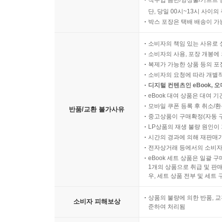
직수입 음반/영상물/기프트 
단, 당일 00시~13시 사이
박스 포장은 택배 배송이 가
소비자의 책임 있는 사유로 
소비자의 사용, 포장 개봉에 
복제가 가능한 상품 등의 포장을 
소비자의 요청에 따라 개별
디지털 컨텐츠인 eBook, 
eBook 대여 상품은 대여 기
모바일 쿠폰 등록 후 취소/환
반품/교환 불가사유
중고상품이 구매확정(자동 
LP상품의 재생 불량 원인이 기
시간의 경과에 의해 재판매가
전자상거래 등에서의 소비자
eBook 세트 상품은 일괄 
1개의 상품으로 취급 및 판매
우, 세트 상품 전부 및 세트
상품의 불량에 의한 반품, 교
소비자 피해보상
준하여 처리됨