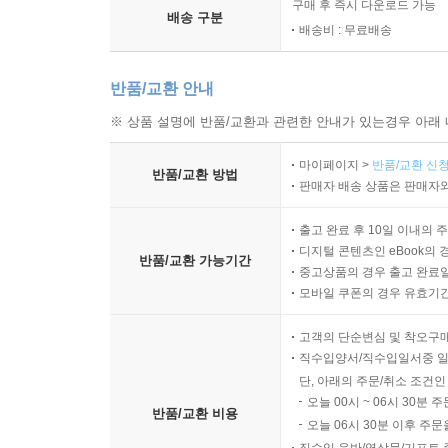
구매 후 즉시 다운로드 가능
배송 구분
배송비 : 무료배송
반품/교환 안내
※ 상품 설명에 반품/교환과 관련한 안내가 있는경우 아래 
마이페이지 >
반품/교환 신청
반품/교환 방법
판매자 배송 상품은 판매자와
출고 완료 후 10일 이내의 
디지털 콘텐츠인 eBook의 
반품/교환 가능기간
중고상품의 경우 출고 완료일
모바일 쿠폰의 경우 유효기간(
고객의 단순변심 및 착오구
직수입양서/직수입일서중 일
단, 아래의 주문/취소 조건인
오늘 00시 ~ 06시 30분 
반품/교환 비용
오늘 06시 30분 이후 주문