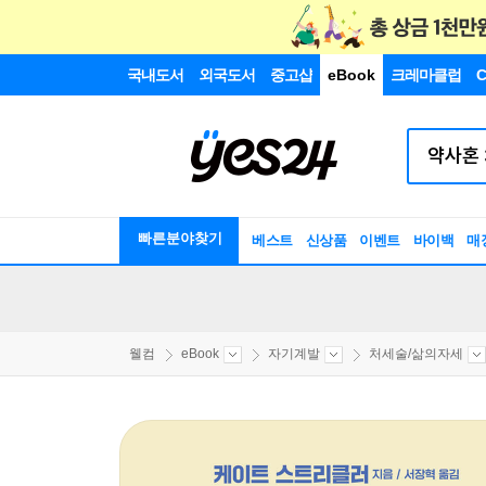
국내도서
외국도서
중고샵
eBook
크레마클럽
C
빠른분야찾기
베스트
신상품
이벤트
바이백
매
웰컴
eBook
자기계발
처세술/삶의자세