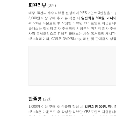
회원리뷰
어린 시절 우리가 무의식적으로 주입받아 온 바
(0건)
고백을 통해 담담하면서도 직설적으로 풀어냅니다. 
매주 10건의 우수리뷰를 선정하여 YES포인트 3만원을 드
3,000원 이상 구매 후 리뷰 작성 시
일반회원 300원, 마니아
희생 끝에 시작한 피아노 레슨에 대한 후회, 학교
eBook은 다운로드 후 작성한 리뷰만 YES포인트 지급됩니
굴레 속 내적 갈등에 따뜻한 위로를 건넵니다.
클래스는 첫번째 회차 주문확정 시점부터 마지막 회차 주문
사락 독서모임으로 진행된 클래스는 사락 독서모임 게시판
『저스트 위시』는 회고록이 아닌 일종의 '작업 일
eBook 페이백, CD/LP, DVD/Blu-ray, 패션 및 판매금
구체적인 행동으로 연결하며, 독자를 수동적인 위
전업주부든 워킹맘이든 자신의 삶을 되찾고자 하는 
무엇과도 바꿀 수 없는" 자신의 일상을 사랑하게 될
통찰의 완벽한 조화를 선사합니다.
한줄평
(2건)
1,000원 이상 구매 후 한줄평 작성 시
일반회원 50원, 마니
eBook은 다운로드 후 작성한 리뷰만 YES포인트 지급됩니