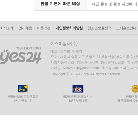
환불 지연에 따른 배상
대금 환불 및 환불 지연에 
회사소개
인재채용
이용약관
개인정보처리방침
청소년보호정책
도서홍보안내
대표 : 김석환, 최세라
주소 : 서울시 영등포구 은행로 11, 5층~6층(여의도동,일신
사업자등록번호 : 229-81-37000 통신판매업신고 : 제 200
이메일 : yes24help@yes24.com 호스팅 서비스사업자 :
Copyright ⓒ YES24 Corp. All Rights Reserved.