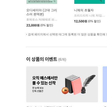
오디세이아 (고대 그리
니체의 초월자
스어 완역본)
프리드리히 니체 저/김철 편역
호메로스 저/페테르 파울 루벤스 그림/박문재 역
현대지성
|
12,500
원
(0% 할인)
22,000
원
(0% 할인)
검색 페이지에서 선택된 태그에 등록된 더 많은 상품을 확인해 
이 상품의 이벤트
(6개)