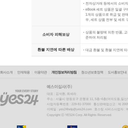
전자상거래 등에서의 소비자
eBook 세트 상품은 일괄 
1개의 상품으로 취급 및 판매
우, 세트 상품 전부 및 세트
상품의 불량에 의한 반품, 교
소비자 피해보상
준하여 처리됨
환불 지연에 따른 배상
대금 환불 및 환불 지연에 
회사소개
인재채용
이용약관
개인정보처리방침
청소년보호정책
도서홍보안내
대표 : 김석환, 최세라
주소 : 서울시 영등포구 은행로 11, 5층~6층(여의도동,일신
사업자등록번호 : 229-81-37000 통신판매업신고 : 제 200
이메일 : yes24help@yes24.com 호스팅 서비스사업자 :
Copyright ⓒ YES24 Corp. All Rights Reserved.