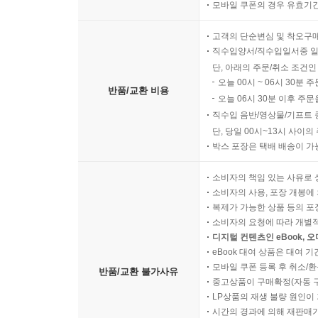
모바일 쿠폰의 경우 유효기간(
고객의 단순변심 및 착오구
직수입양서/직수입일서중 일
단, 아래의 주문/취소 조건인
오늘 00시 ~ 06시 30분 
반품/교환 비용
오늘 06시 30분 이후 주문
직수입 음반/영상물/기프트 
단, 당일 00시~13시 사이
박스 포장은 택배 배송이 가
소비자의 책임 있는 사유로 
소비자의 사용, 포장 개봉에 
복제가 가능한 상품 등의 포장을 
소비자의 요청에 따라 개별
디지털 컨텐츠인 eBook, 
eBook 대여 상품은 대여 기
모바일 쿠폰 등록 후 취소/환
반품/교환 불가사유
중고상품이 구매확정(자동 
LP상품의 재생 불량 원인이 기
시간의 경과에 의해 재판매가