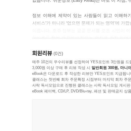
없습니다. ‘쉬운정보’(Easy Read)는 바로 이 
정보 이해에 제약이 있는 사람들이 읽고 이해하기
서비스’가 아니라 ‘없으면 문제가 되는 영역’에 가깝
이릅니다. 호주 정부는 공공 문서를 모든 시민이 이
언어로도 함께 제공해야 한다는 원칙을 갖춰 두었
곳곳에서 어려운 정보를 맞닥뜨리고 답답함을 느
회원리뷰
비일상적인 한자어, 어떤 형태로든 우리 삶에 영
(0건)
누구에게나 한 번쯤은 있을 테지요. 나뿐 아니라
매주 10건의 우수리뷰를 선정하여 YES포인트 3만원을 드
3,000원 이상 구매 후 리뷰 작성 시
일반회원 300원, 마니아
쪽의 문제입니다. 그럼에도 우리 사회는 아직까지 
eBook은 다운로드 후 작성한 리뷰만 YES포인트 지급됩니
클래스는 첫번째 회차 주문확정 시점부터 마지막 회차 주문
『쉬운정보』는 9년 전 그야말로 쉬운정보 불모
사락 독서모임으로 진행된 클래스는 사락 독서모임 게시판
전파한 ‘소소한소통’의 이야기를 담은 책입니다
eBook 페이백, CD/LP, DVD/Blu-ray, 패션 및 판매금
“장애인과 비장애인이 더불어 사는 삶에서 인권과
“쉬운정보는 발달장애인의 알 권리를 보장할 뿐만
집단을 위한 배려가 아니라 사회가 갖춰야 할 기본 
이주민, 빠르게 변하는 기술 앞에서 문해력의 한
우리 사회의 환경, 그 뒤에 숨겨진 만드는 사람들의