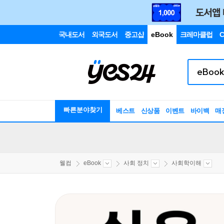
국내도서
외국도서
중고샵
eBook
크레마클럽
C
빠른분야찾기
베스트
신상품
이벤트
바이백
매
웰컴
eBook
사회 정치
사회학이해