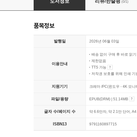
도서정보
리뷰/한줄평
(0/1)
품목정보
발행일
2026년 06월 03일
배송 없이 구매 후 바로 읽
제한없음
이용안내
TTS 가능
저작권 보호를 위해 인쇄 기
지원기기
크레마 /PC(윈도우 - 4K 모
파일/용량
EPUB(DRM) | 51.14MB
글자 수/페이지 수
약 6.6만자, 약 2.1만 단어, A
ISBN13
9791160897715