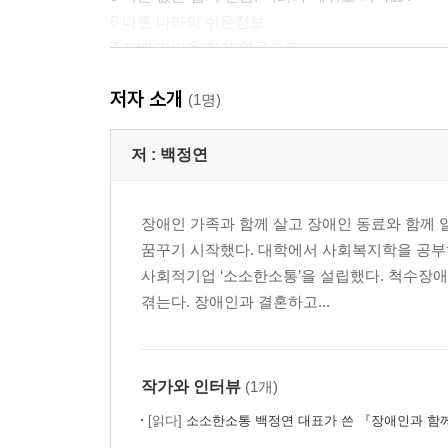
6 다른 나라의 쉬운정보
7 선배 기업을 찾아 영국으로
저자 소개
3장 세상에 쉬울 필요 없는 정보는 없다
(1명)
8 하나도 쉽지 않은 쉬운정보 만들기
저 :
백정연
9 어려운 안전문자는 안전하지 않고, 난해한 법은
10 연애를 쉬운정보로 배웠어요
장애인 가족과 함께 살고 장애인 동료와 함께
11 인공지능은 쉬운정보 제작을 어떻게 바꿀까
꿈꾸기 시작했다. 대학에서 사회복지학을 공부
사회적기업 ‘소소한소통’을 설립했다. 척수장
4장 사회적 가치와 경제적 가치 사이에서
겪는다. 장애인과 결혼하고...
12 취지만으로 시작한 무모한 사업
13 좋은 일 하는 회사와 좋은 회사는 다르다
14 투자자를 찾지 않는 이유
작가와 인터뷰
(1개)
15 인식부터 바꿔야 시장을 만들 수 있다
[읽다]
소소한소통 백정연 대표가 쓴 『장애인과 함께