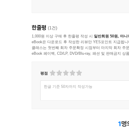
세상에 쉬울 필요 없는 정보는 없다
한줄평
(1건)
이 책에는 쉬운정보가 실제로 어떻게 만들어지며,
있습니다. 그간 자신의 노동 조건을 제대로 이
1,000원 이상 구매 후 한줄평 작성 시
일반회원 50원, 마니
eBook은 다운로드 후 작성한 리뷰만 YES포인트 지급됩니
노동자가 ‘쉬운 근로계약서’ 덕에 처음으로 타인
클래스는 첫번째 회차 주문확정 시점부터 마지막 회차 주문
공보물에 적힌 공약이 무슨 의미인지 이해하지 못해 
eBook 페이백, CD/LP, DVD/Blu-ray, 패션 및 판매금
수 있는 길을 열어 준 ‘쉬운 선거 공보물’이나 어려
‘이해할 권리’가 일상을 얼마나 풍요롭게 만드는지 
평점
저자는 쉬운정보가 ‘좋은 일’, 즉 시혜적인 공익
한글 기준 50자까지 작성가능
서비스로 자리잡아야 한다고 이야기합니다. 그래야
치열하게 논쟁하며 쉬운정보 생태계를 건강하게 
사이에서 고민하기를 멈추지 않는 이유입니다.
쉬운정보는 여전히 생소하며 아직도 우리나라에서 
1
명
덕분에 지금 한국의 쉬운정보는 영국의 선배 기업