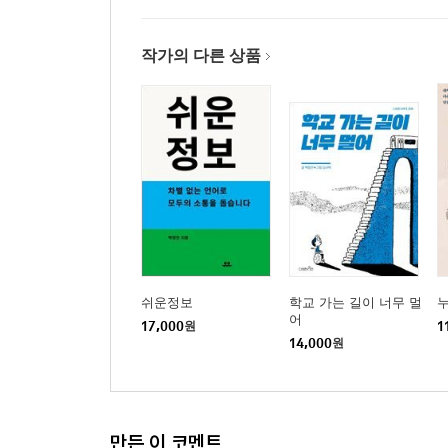
5장 어느덧 10년, 앞으로의 10년
작가의 다른 상품
16 우리는 얼마나 멀리 왔을까
17 쉬운정보가 아직 닿지 못한 곳
18 소소한소통이 꿈꾸는 다음 10년
19 사회적기업으로 살아남기
나오는 말-우리가 쪼아 낸 절벽 사이로 빛이 들 때
쉬운정보
학교 가는 길이 너무 멀
어
17,000
원
1
14,000
원
만든 이 코멘트