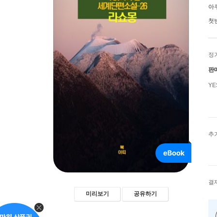
아
첫
정
판
Y
추
결
미리보기
공유하기