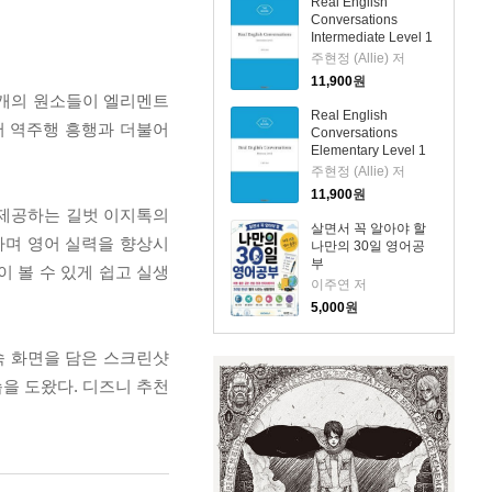
Real English
Conversations
Intermediate Level 1
주현정 (Allie) 저
11,900
원
 4개의 원소들이 엘리멘트
Real English
서 역주행 흥행과 더불어
Conversations
Elementary Level 1
주현정 (Allie) 저
11,900
원
본을 제공하는 길벗 이지톡의
살면서 꼭 알아야 할
하며 영어 실력을 향상시
나만의 30일 영어공
부
 볼 수 있게 쉽고 실생
이주연 저
5,000
원
영화 속 화면을 담은 스크린샷
습을 도왔다. 디즈니 추천