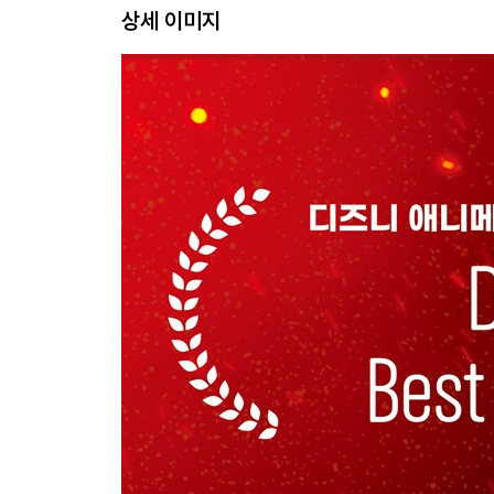
상세 이미지
CHAPTER 6 Stop Wade
웨이드를 막아라
CHAPTER 7 Fern Got Burned
펀이 타오르다
CHAPTER 8 Tragedy in Fire Land
파이어랜드에서의 비극
CHAPTER 9 Let’s Go Windbreakers!
윈드브레이커스, 가즈아!
CHAPTER 10 Up in the Air
공중에서
CHAPTER 11 Wade Asks Ember Out
웨이드가 앰버에게 데이트 신청을 하다