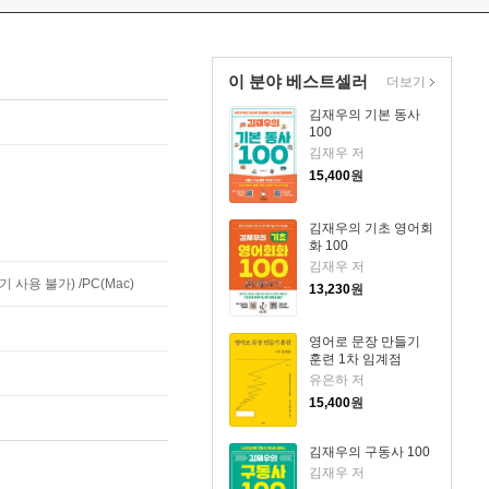
이 분야 베스트셀러
더보기
김재우의 기본 동사
100
김재우 저
15,400
원
김재우의 기초 영어회
화 100
김재우 저
사용 불가) /PC(Mac)
13,230
원
영어로 문장 만들기
훈련 1차 임계점
유은하 저
15,400
원
김재우의 구동사 100
김재우 저