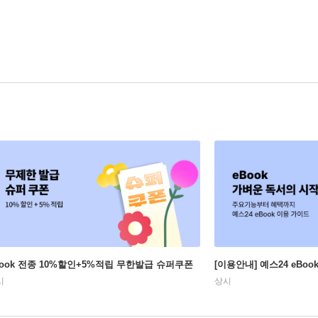
Book 전종 10%할인+5%적립 무한발급 슈퍼쿠폰
[이용안내] 예스24 eBo
시
상시