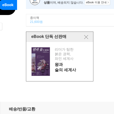
상품
이며, 배송되지 않습니다.
eBook 이용 안내
종이책
21,600원
eBook 단독 선판매
리더가 탐한
붉은 권력,
와인 세계사
왕과
술의 세계사
배송/반품/교환