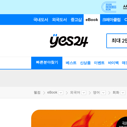
국내도서
외국도서
중고샵
eBook
크레마클럽
C
빠른분야찾기
베스트
신상품
이벤트
바이백
매
웰컴
eBook
외국어
영어
회화