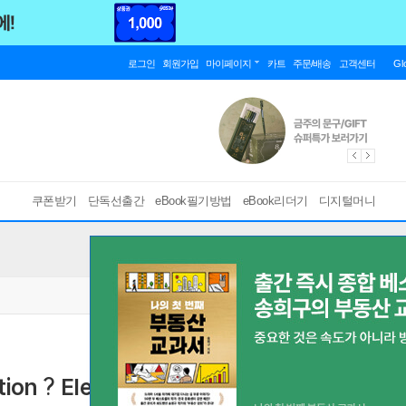
로그인
회원가입
마이페이지
카트
주문/배송
고객센터
Gl
쿠폰받기
단독선출간
eBook필기방법
eBook리더기
디지털머니
tion ? Elemental
[ EPUB3.0 ]