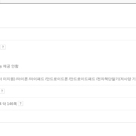
기
능 제공 안함
니터 미지원) /아이폰 /아이패드 /안드로이드폰 /안드로이드패드 /전자책단말기(저사양 기기 
A4 약 146쪽