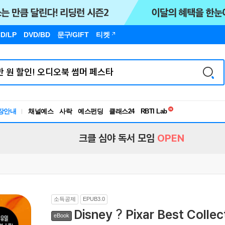
D/LP
DVD/BD
문구
/GIFT
티켓
독서유형검사
장안내
채널예스
사락
예스펀딩
클래스24
RBTI Lab
독서유형검사
크클 심야 독서 모임
OPEN
소득공제
EPUB3.0
Disney ? Pixar Best Collec
eBook