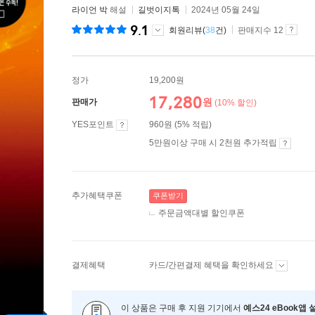
라이언 박
해설
길벗이지톡
2024년 05월 24일
9.1
회원리뷰(
38
건)
판매지수 12
정가
19,200원
17,280
원
판매가
(10% 할인)
YES포인트
960원 (5% 적립)
5만원이상 구매 시 2천원 추가적립
추가혜택쿠폰
쿠폰받기
주문금액대별 할인쿠폰
결제혜택
카드/간편결제 혜택을 확인하세요
이 상품은 구매 후 지원 기기에서
예스24 eBook앱