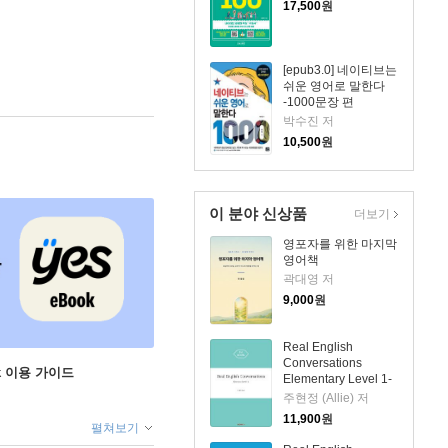
17,500
원
[epub3.0] 네이티브는
쉬운 영어로 말한다
-1000문장 편
박수진 저
10,500
원
이 분야 신상품
더보기
영포자를 위한 마지막
영어책
곽대영 저
9,000
원
Real English
Conversations
ok 이용 가이드
Elementary Level 1-
1
주현정 (Allie) 저
11,900
원
펼쳐보기