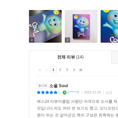
3
2
전체 리뷰
(14)
1
2
3
소울 Soul
종이책
e******6
2025-12-20
신고
|
|
|
예스24 리뷰어클럽 서평단 자격으로 도서를 
것입니다.저도 여러 번 보기도 했고, 오디오만
원이 되는 것 같더군요.책의 구성은 왼쪽에는 원