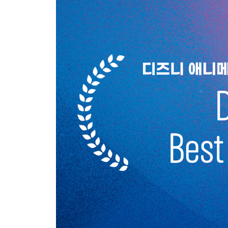
CHAPTER 17 Barber Shop 이발소
CHAPTER 18 Terry Time! 테리 타임!
CHAPTER 19 Ripped Pants 찢어진 바지
CHAPTER 20 Subway Ride 지하철 타기
CHAPTER 21 Joe Wears Dad’s Suit 조, 아버지
CHAPTER 22 Regular Old Living 평범한 일상
CHAPTER 23 22 Got the Earth Pass! 22, 지구
CHAPTER 24 Joe’s Gig 조의 공연
CHAPTER 25 Memories 기억들
CHAPTER 26 Dark 22 어둠의 22
CHAPTER 27 Spark Isn’t a Purpose 불꽃은 목
CHAPTER 28 Live Every Minute of Life 매 순
워크북