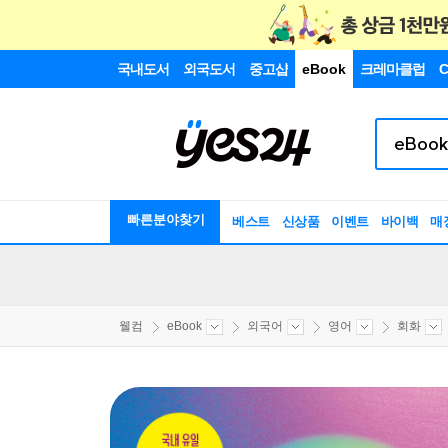
국내도서
외국도서
중고샵
eBook
크레마클럽
C
빠른분야찾기
베스트
신상품
이벤트
바이백
매
웰컴
eBook
외국어
영어
회화