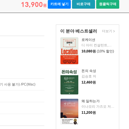
13,900
카트에 넣기
바로구매
원클릭구매
원
이 분야 베스트셀러
더보기
로케이션
디 아이 컨설턴트,에노모토 아츠시,구스모토 다카히로 공저/김지영 역
10,080
원
(10% 할인)
돈의 속성
김승호 저
12,460
원
사용 불가) /PC(Mac)
왜 일하는가
이나모리 가즈오 저/김윤경 역
11,200
원