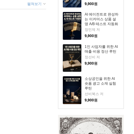
펼쳐보기
9,900
원
AI 에이전트로 완성하
는 이커머스 상품 설
명 A/B 테스트 자동화
정민제 저
9,900
원
1인 사업자를 위한 AI
매출·비용 정산 루틴
정선비 저
9,900
원
소상공인을 위한 AI
숏폼 광고 소재 실험
루틴
선비북스 저
9,900
원