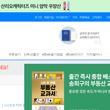
로그인
회원가입
마이페이지
카트
주문/배송
고객센터
Gl
쿠폰받기
단독선출간
eBook필기방법
eBook리더기
디지털머니
세요!
기
[ 스마트한 PDF 필기 기능을 사용해 보세요! ]