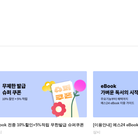
Book 전종 10%할인+5%적립 무한발급 슈퍼쿠폰
[이용안내] 예스24 eBo
시
상시