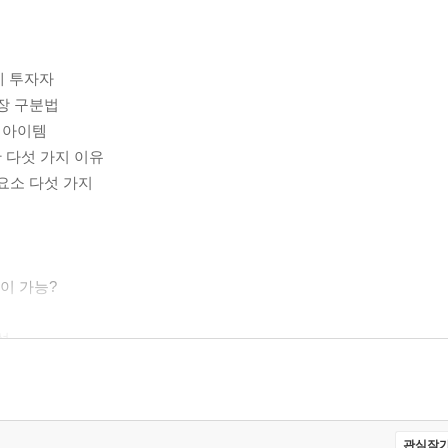
에 투자자
시장 구분법
 아이템
 다섯 가지 이유
 요소 다섯 가지
립이 가능?
성
법무사 또는 변호사 활용
항
관심작가