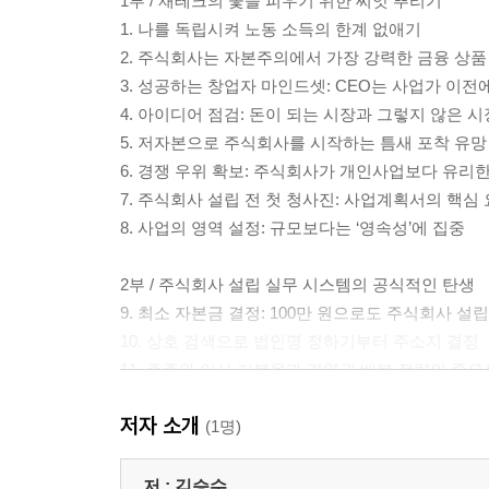
1부 / 재테크의 꽃을 피우기 위한 씨앗 뿌리기
1. 나를 독립시켜 노동 소득의 한계 없애기
2. 주식회사는 자본주의에서 가장 강력한 금융 상품
3. 성공하는 창업자 마인드셋: CEO는 사업가 이전
4. 아이디어 점검: 돈이 되는 시장과 그렇지 않은 
5. 저자본으로 주식회사를 시작하는 틈새 포착 유망
6. 경쟁 우위 확보: 주식회사가 개인사업보다 유리한
7. 주식회사 설립 전 첫 청사진: 사업계획서의 핵심
8. 사업의 영역 설정: 규모보다는 ‘영속성’에 집중
2부 / 주식회사 설립 실무 시스템의 공식적인 탄생
9. 최소 자본금 결정: 100만 원으로도 주식회사 설
10. 상호 검색으로 법인명 정하기부터 주소지 결정
11. 주주와 이사 지분율과 경영권 배분 전략의 중요
12. 법인의 헌법: 정관 작성의 비밀을 미리 설계
저자 소개
13. 법인 설립 등기: 최적의 선택, 셀프 등기 vs 
(1명)
14. 사업자 등록 및 법인 통장 개설 절차
15. 법인 카드 발급: 경비 처리의 첫걸음과 주의 사
저 :
김승수