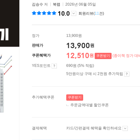
김승수
저
북랩
2026년 06월 05일
10.0
회원리뷰(
11
건)
정가
13,900원
13,900
원
판매가
12,510
원
쿠폰혜택가
(종이책 정가 대비
쿠폰받기
YES포인트
690원 (5% 적립)
5만원이상 구매 시 2천원 추가적립
추가혜택쿠폰
쿠폰받기
주문금액대별 할인쿠폰
결제혜택
카드/간편결제 혜택을 확인하세요