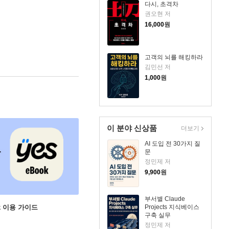
다시, 초격차
권오현 저
16,000
원
고객의 뇌를 해킹하라
김민선 저
1,000
원
이 분야 신상품
더보기
AI 도입 전 30가지 질
문
정민제 저
9,900
원
부서별 Claude
ok 이용 가이드
Projects 지식베이스
구축 실무
정민제 저