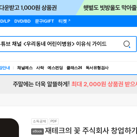
D/LP
DVD/BD
문구
/GIFT
티켓
장안내
채널예스
사락
예스펀딩
클래스24
독서유형검사
RBTI Lab
독서유형검사
주말에는 더욱 알뜰하게!
최대 2,000원 상품권 받으
소득공제
PDF
재테크의 꽃 주식회사 창업하
eBook