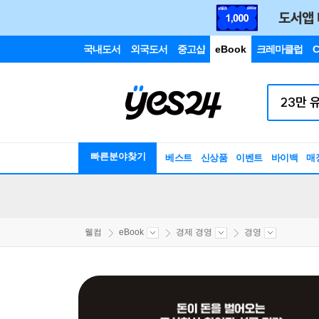
국내도서
외국도서
중고샵
eBook
크레마클럽
C
빠른분야찾기
베스트
신상품
이벤트
바이백
매
웰컴
eBook
경제 경영
경영