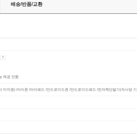
배송/반품/교환
기
능 제공 안함
니터 미지원) /아이폰 /아이패드 /안드로이드폰 /안드로이드패드 /전자책단말기(저사양 기기 