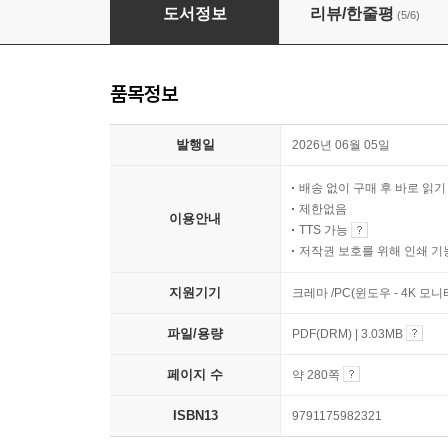
재테크의 꽃 주식회사 창업하기
도서정보
리뷰/한줄평
(5/6)
품목정보
발행일
2026년 06월 05일
배송 없이 구매 후 바로 읽
제한없음
이용안내
TTS 가능
저작권 보호를 위해 인쇄 기
지원기기
크레마 /PC(윈도우 - 4K 모
파일/용량
PDF(DRM) | 3.03MB
페이지 수
약 280쪽
ISBN13
9791175982321