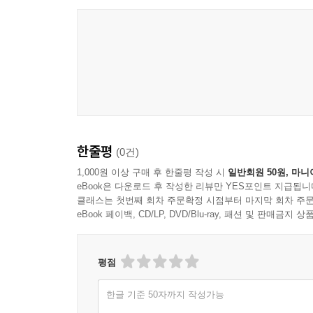
세상에서 가장 쉽고 빠르게 원하는 것을 얻는 기술
많은 사람이 듣기를 가만히 앉아 상대의 말을 흘
감정과 의도를 파악하고, 그 의미를 이해하려는 적
말투와 맥락을 함께 읽어내며 공감하고 반응할 때 비
진정한 경청이란 단순한 대화 기술을 넘어 사람을 
한줄평
(0건)
정중하게 묻고, 상대의 감정을 섣불리 예측하지 않으
현명하고 성숙한 소통의 태도다.
1,000원 이상 구매 후 한줄평 작성 시
일반회원 50원, 마니
eBook은 다운로드 후 작성한 리뷰만 YES포인트 지급됩니
클래스는 첫번째 회차 주문확정 시점부터 마지막 회차 주문
“소통에서 가장 중요한 것은 말하지 않는 것을 듣
eBook 페이백, CD/LP, DVD/Blu-ray, 패션 및 판매금
우리는 겉으로 드러나지 않지만 무엇보다 강한 힘
갈등의 패턴을 자연스럽게 줄여나갈 수 있음은 물론이
평점
한글 기준 50자까지 작성가능