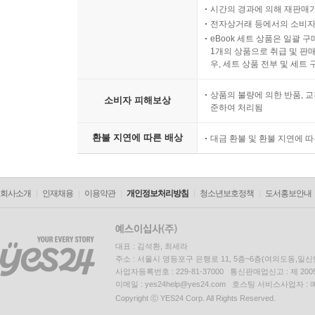
시간의 경과에 의해 재판매가
전자상거래 등에서의 소비자
eBook 세트 상품은 일괄 
1개의 상품으로 취급 및 판매
우, 세트 상품 전부 및 세트
상품의 불량에 의한 반품, 교
소비자 피해보상
준하여 처리됨
환불 지연에 따른 배상
대금 환불 및 환불 지연에 
회사소개
인재채용
이용약관
개인정보처리방침
청소년보호정책
도서홍보안내
대표 : 김석환, 최세라
주소 : 서울시 영등포구 은행로 11, 5층~6층(여의도동,일신
사업자등록번호 : 229-81-37000 통신판매업신고 : 제 200
이메일 : yes24help@yes24.com 호스팅 서비스사업자 :
Copyright ⓒ YES24 Corp. All Rights Reserved.