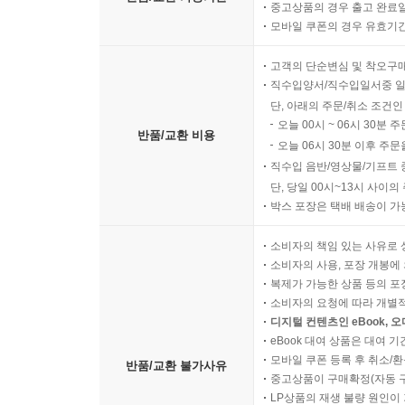
중고상품의 경우 출고 완료일
모바일 쿠폰의 경우 유효기간(
고객의 단순변심 및 착오구
직수입양서/직수입일서중 일
단, 아래의 주문/취소 조건인
오늘 00시 ~ 06시 30분 
반품/교환 비용
오늘 06시 30분 이후 주문
직수입 음반/영상물/기프트 
단, 당일 00시~13시 사이
박스 포장은 택배 배송이 가
소비자의 책임 있는 사유로 
소비자의 사용, 포장 개봉에 
복제가 가능한 상품 등의 포장을 
소비자의 요청에 따라 개별
디지털 컨텐츠인 eBook, 
eBook 대여 상품은 대여 기
모바일 쿠폰 등록 후 취소/환
반품/교환 불가사유
중고상품이 구매확정(자동 
LP상품의 재생 불량 원인이 기