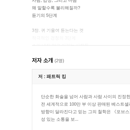
사람, 감정, 그리고 마음
왜 말할수록 불리해질까?
듣기의 5단계
3장. 귀 기울여 듣는다는 것
적극적인 경청의 3단계
소리 내지 않고 이기는 사람들
저자 소개
4장. 품격 있는 대화를 위하여
(2명)
그 사람의 세계로 들어가기
나는 당신을 믿습니다
저 :
패트릭 킹
인정을 만드는 2가지 요소
인정하는 반응
단순한 화술을 넘어 사람과 사람 사이의 진정
인정의 6단계
전 세계적으로 100만 부 이상 판매된 베스트셀
방향이 달라진다고 믿는 그의 철학은 《포브스》,
5장. 조용한 사람이 더 깊이 남는 법에 관하여
성 있는 소통을 보...
감정의 천재
내 의도는 그게 아니야!