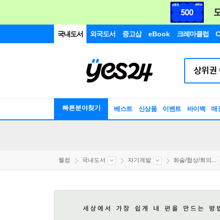
국내도서
외국도서
중고샵
eBook
크레마클럽
C
빠른분야찾기
베스트
신상품
이벤트
바이백
매
웰컴
국내도서
자기계발
화술/협상/회의...