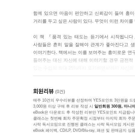
엇이며 무엇이 필요한가? 누가 옳고 누가 그른지는 
잠시 동안은 그들의 눈으로 세상을 보려고 노력해 
함께 있으면 마음이 편안하고 신뢰감이 들며 흥미
---p.151
거리를 두고 싶은 사람이 있다. 무엇이 이런 차이를
다른 사람의 구덩이에 들어가 보자. 당신이 판 구
이 책 『품격 있는 태도는 듣기에서 시작됩니다
는 행위다. 그것은 단지 고개를 끄덕이는 것처럼 쉬
사람들은 흔히 말을 잘해야 관계가 좋아진다고 
는 충족감을 느끼도록 할 수 있기 때문이다.
이야기한다. 책에서는 이를 보여주는 흥미로운 연
---p.188
들어주는 대신 자신에 대해 이야기할 경우 금전적
있는 수입의 최대 25%까지 포기하면서까지 자신의
이제 사람들이 당신에게 어떻게 반응하는지 관찰하자
들이는지 보면 그들이 당신의 말을 어떻게 생각하는
인간에게 이야기를 하고 싶어 하는 욕구가 얼마나 강
다. 간단한 질문에 답하는 데도 머뭇거린다면 무
회원리뷰
욕구가 대화를 지배하면, 상대는 점점 소외감을 
(0건)
기 위해 어딘가에서는 하위 텍스트를 사용할 가능성
듣고, 그 순간을 함께 공유하려는 태도를 가진 
매주 10건의 우수리뷰를 선정하여 YES포인트 3만원을 드
---pp.225-226
3,000원 이상 구매 후 리뷰 작성 시
일반회원 300원, 마니아
이야기를 진심으로 들어주는 사람에게 더 큰 편안함
eBook은 다운로드 후 작성한 리뷰만 YES포인트 지급됩니
클래스는 첫번째 회차 주문확정 시점부터 마지막 회차 주문
“이 책을 펼친 순간
사락 독서모임으로 진행된 클래스는 사락 독서모임 게시판
당신의 인간관계, 일, 삶은 완벽하게 달라질 것이다
eBook 페이백, CD/LP, DVD/Blu-ray, 패션 및 판매금