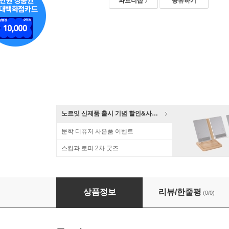
파트너샵
공유하기
노르잇 신제품 출시 기념 할인&사은품 증정!
문학 디퓨저 사은품 이벤트
스킵과 로퍼 2차 굿즈
신윤복 풍속화 도자기컵 소주잔(3개)/한국전통기념품
상품정보
리뷰/한줄평
(0/0)