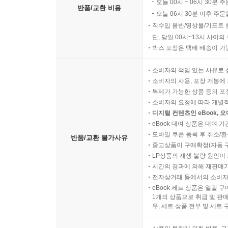
오늘 00시 ~ 06시 30분 
반품/교환 비용
오늘 06시 30분 이후 주문
직수입 음반/영상물/기프트 
단, 당일 00시~13시 사이
박스 포장은 택배 배송이 가
소비자의 책임 있는 사유로 
소비자의 사용, 포장 개봉에 
복제가 가능한 상품 등의 포장을 
소비자의 요청에 따라 개별
디지털 컨텐츠인 eBook, 
eBook 대여 상품은 대여 기
모바일 쿠폰 등록 후 취소/환
반품/교환 불가사유
중고상품이 구매확정(자동 
LP상품의 재생 불량 원인이 기
시간의 경과에 의해 재판매가
전자상거래 등에서의 소비자
eBook 세트 상품은 일괄 
1개의 상품으로 취급 및 판매
우, 세트 상품 전부 및 세트