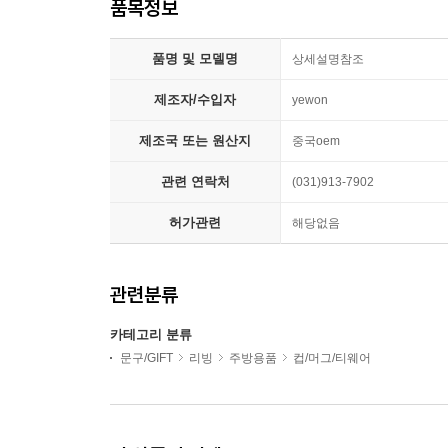
품목정보
품명 및 모델명
상세설명참조
제조자/수입자
yewon
제조국 또는 원산지
중국oem
관련 연락처
(031)913-7902
허가관련
해당없음
관련분류
카테고리 분류
문구/GIFT
리빙
주방용품
컵/머그/티웨어