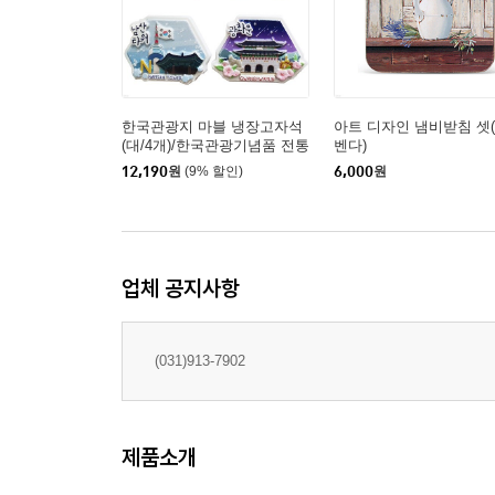
한국관광지 마블 냉장고자석
아트 디자인 냄비받침 셋
(대/4개)/한국관광기념품 전통
벤다)
공예품 민예품/외국인학교 교
12,190
원
(9% 할인)
6,000
원
환학생 외국인친구선물/전통
소품/한국여행 전통기념품/K
orean souvenirs
업체 공지사항
(031)913-7902
제품소개