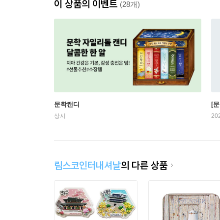
이 상품의 이벤트
(28개)
문학캔디
[문
상시
20
림스코인터내셔날
의 다른 상품