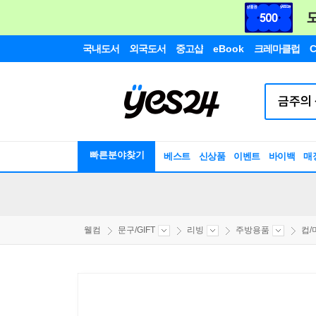
국내도서
외국도서
중고샵
eBook
크레마클럽
C
빠른분야찾기
베스트
신상품
이벤트
바이백
매
웰컴
문구/GIFT
리빙
주방용품
컵/