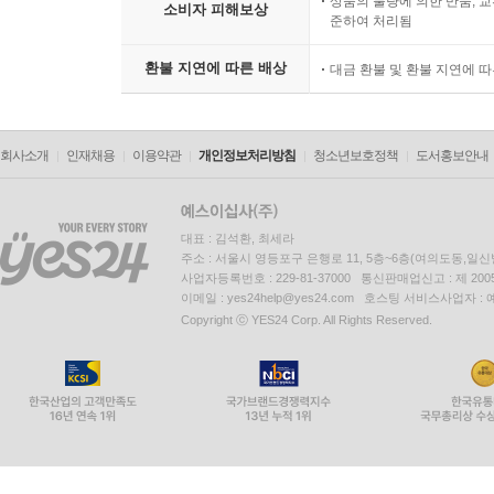
상품의 불량에 의한 반품, 교
소비자 피해보상
준하여 처리됨
환불 지연에 따른 배상
대금 환불 및 환불 지연에 
회사소개
인재채용
이용약관
개인정보처리방침
청소년보호정책
도서홍보안내
대표 : 김석환, 최세라
주소 : 서울시 영등포구 은행로 11, 5층~6층(여의도동,일신
사업자등록번호 : 229-81-37000 통신판매업신고 : 제 200
이메일 : yes24help@yes24.com 호스팅 서비스사업자 :
Copyright ⓒ YES24 Corp. All Rights Reserved.