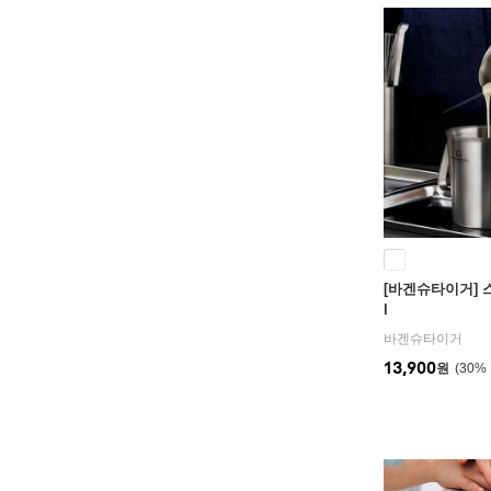
[바겐슈타이거] 
l
바겐슈타이거
13,900
원
30
%