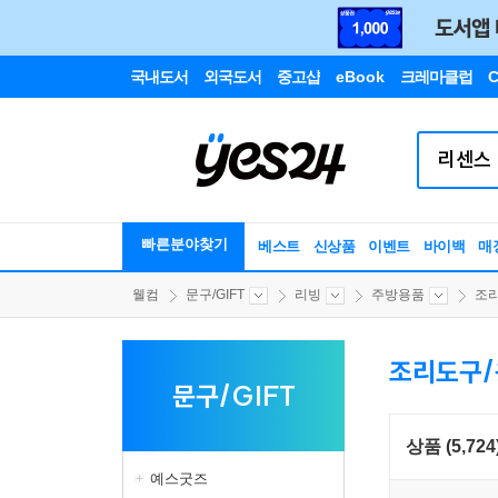
국내도서
외국도서
중고샵
eBook
크레마클럽
C
빠른분야찾기
베스트
신상품
이벤트
바이백
매
웰컴
문구/GIFT
리빙
주방용품
조
조리도구/
문구/GIFT
상품 (5,724
예스굿즈