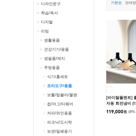
기본순
판매량
디자인문구
학습/독서
디지털
리빙
생활용품
건강기기/용품
생필품/제지
주방용품
식기/홈세트
조리도구/용품
보틀/텀블러/물병
[바이탈플랜트] 
자동 회전냄비 (
컵/머그/티웨어
용가능/간편세척
119,000
원
8
%
커피/와인용품
피크닉/도시락
보관/밀폐용기