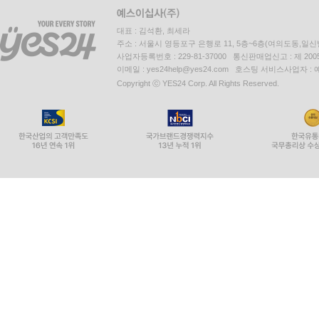
대표 : 김석환, 최세라
주소 : 서울시 영등포구 은행로 11, 5층~6층(여의도동,일신
사업자등록번호 : 229-81-37000 통신판매업신고 : 제 200
이메일 : yes24help@yes24.com 호스팅 서비스사업자 :
Copyright ⓒ YES24 Corp. All Rights Reserved.