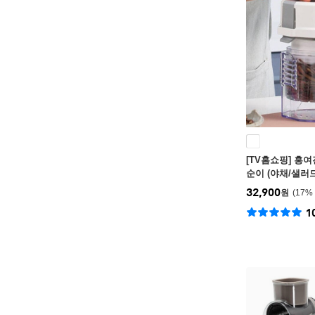
[TV홈쇼핑] 홍
순이 (야채/샐러
32,900
원
17
%
1