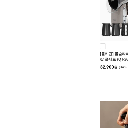
[롤키친] 롤슬라
칼 풀세트 (QT-2
척솔+껍질제거필
32,900
원
34
%