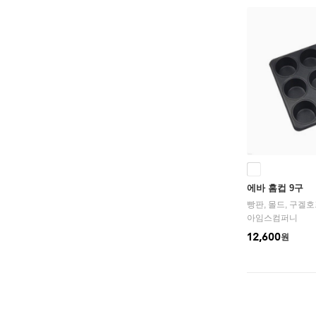
에바 홈컵 9구
아임스컴퍼니
12,600
원