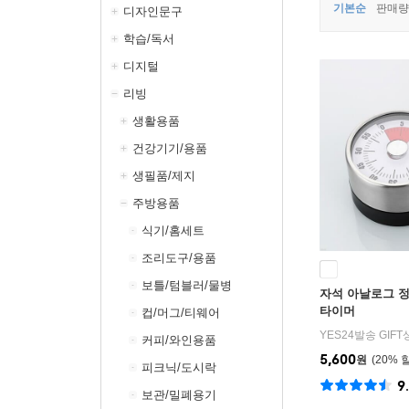
기본순
판매량
디자인문구
학습/독서
디지털
리빙
생활용품
건강기기/용품
생필품/제지
주방용품
식기/홈세트
조리도구/용품
보틀/텀블러/물병
자석 아날로그 정
타이머
컵/머그/티웨어
YES24발송 GIF
커피/와인용품
5,600
원
20
%
피크닉/도시락
9
보관/밀폐용기