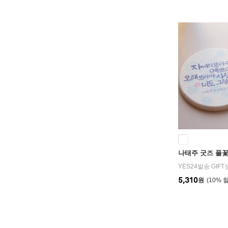
나태주 굿즈 풀꽃
YES24발송 GIF
5,310
원
10
%