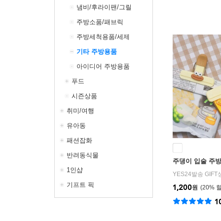
냄비/후라이팬/그릴
주방소품/패브릭
주방세척용품/세제
기타 주방용품
아이디어 주방용품
푸드
시즌상품
취미/여행
유아동
패션잡화
반려동식물
주댕이 입술 주방
1인샵
YES24발송 GIF
기프트 픽
1,200
원
20
%
1