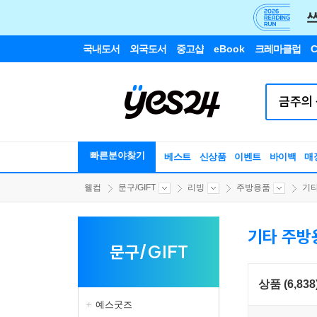
국내도서
외국도서
중고샵
eBook
크레마클럽
C
빠른분야찾기
베스트
신상품
이벤트
바이백
매
웰컴
문구/GIFT
리빙
주방용품
기
기타 주방
문구/GIFT
상품 (6,838
예스굿즈