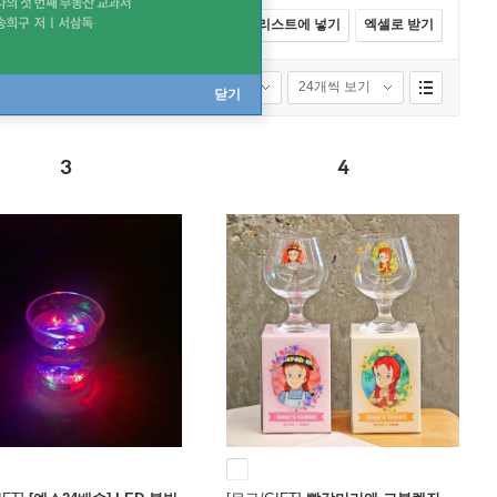
전체선택
카트에 넣기
바로구매
리스트에 넣기
엑셀로 받기
품절포함
24개씩 보기
닫기
3
4