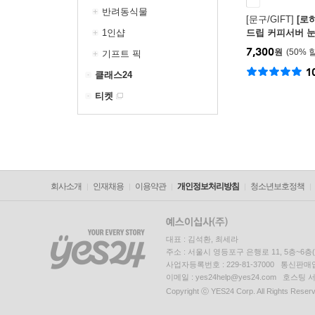
반려동식물
[문구/GIFT]
[로
1인샵
드립 커피서버 
7,300
원
50
%
기프트 픽
1
클래스24
티켓
회사소개
인재채용
이용약관
개인정보처리방침
청소년보호정책
대표 : 김석환, 최세라
주소 : 서울시 영등포구 은행로 11, 5층~6
사업자등록번호 : 229-81-37000 통신판매업신
이메일 : yes24help@yes24.com 호스
Copyright ⓒ YES24 Corp. All Rights Reser