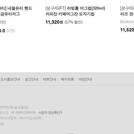
하티] 내열유리 핸드
[문구/GIFT]
러빙홈 머그컵(320ml)
[문구/GI
눈금유리저그
커피잔 카페머그잔 도자기컵
리즈 전
11,320
Bookiss
/
원
17
%
11,52
0.0
(
2
건)
도서홍보안내
광고안내
제휴안내
복지제휴
매장안내
층(여의도동,일신빌딩)
고 : 제 2005-02682호
사업자 정보확인
팅 서비스사업자 : 예스이십사(주)
ved.