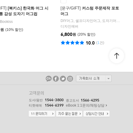
FT]
[북키스] 한국화 머그 시
[문구/GIFT]
커스텀 주문제작 포토
통 감성 도자기 머그컵
머그
DIY머그, 셀프디자인머그, 도자기머그, 세라믹머그, 무지머그, 컵, 포토머그, 머그제작
Bookiss
디자인에버
0
원
10
%
6,800
원
20
%
10.0
(
1
건)
고객문의
1544-3800
도서/음반
1566-4295
중고도서
1544-6399
eBook 1:1문의/채팅상담
티켓예매