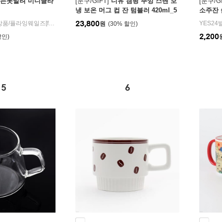
는못말려 미니글라
[문구/GIFT]
디유 캠핑 뚜껑 스텐 보
[문구/GI
냉 보온 머그 컵 잔 텀블러 420ml_5
소주잔 
20ml / 1P
나컵 특
23,800
T상품
/
플라잉웨일즈[flying whales]
YES24
원
30
%
일 파티
2,200
5
6