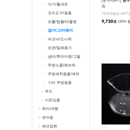
[문구/GIFT]
짱구
식기/홈세트
스
조리도구/용품
YES24발송 GIF
9,730
보틀/텀블러/물병
원
30
%
컵/머그/티웨어
피크닉/도시락
보관/밀폐용기
냄비/후라이팬/그릴
주방소품/패브릭
주방세척용품/세제
기타 주방용품
푸드
시즌상품
취미/여행
유아동
패션잡화