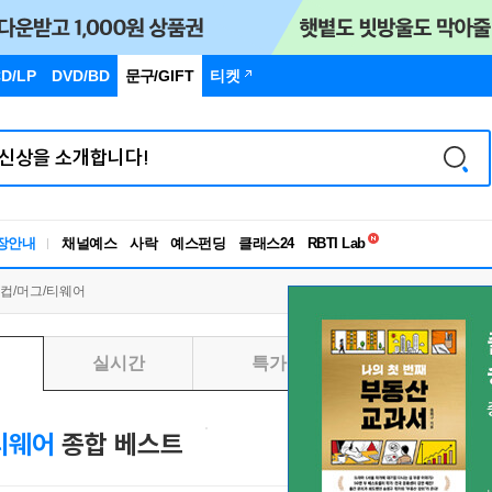
D/LP
DVD/BD
문구
/GIFT
티켓
독서유형검사
장안내
채널예스
사락
예스펀딩
클래스24
RBTI Lab
독서유형검사
컵/머그/티웨어
실시간
특가
일별
티웨어
종합 베스트