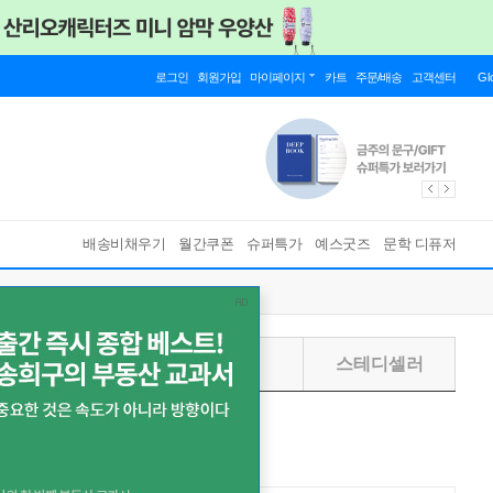
로그인
회원가입
마이페이지
카트
주문/배송
고객센터
Gl
배송비채우기
월간쿠폰
슈퍼특가
예스굿즈
문학 디퓨저
주별
월별
스테디셀러