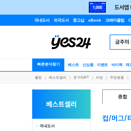
국내도서
외국도서
중고샵
eBook
크레마클럽
C
빠른분야찾기
베스트
신상품
이벤트
바이백
매
웰컴
베스트셀러
문구/GIFT
리빙
주방용품
종합
베스트셀러
컵/머그/
국내도서