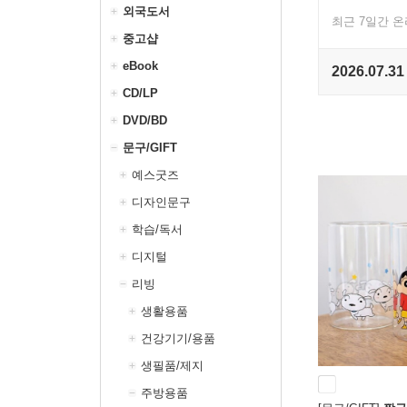
외국도서
최근 7일간 
중고샵
eBook
2026.07.31
CD/LP
DVD/BD
문구/GIFT
예스굿즈
디자인문구
학습/독서
디지털
리빙
생활용품
건강기기/용품
생필품/제지
주방용품