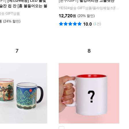
FT]
[예스24배송] LED 불빛
[문구/GIFT]
빨강머리앤 고블렛잔
술잔 컵 잔 [홈 불들어오는 불
YES24발송 GIFT상품
/
플라잉웨일즈[flying whales]
이한 예쁜 이쁜 소주 술컵 생
발송 GIFT상품
12,720
원
20
%
 캠핑용 용품]
원
24
%
10.0
(
1
건)
7
8