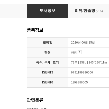
하얀 바람
도서정보
리뷰/한줄평
(21/5)
품목정보
발행일
2026년 06월 15일
판형
양장
쪽수, 무게, 크기
72쪽 | 258g | 145*190*11m
ISBN13
9791199886506
ISBN10
1199886505
관련분류