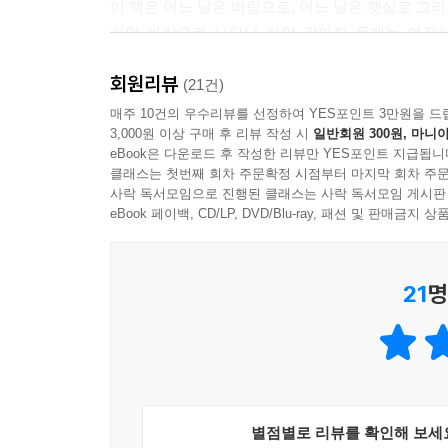
이 책은 어느 날은 바람으로, 어느 날은 햇살로 그리
하얀 바람으로 나타난 하얀 강아지 뭉게는 여전히
증명하며 다음을 기대하고 기다리게 한다. 여전
회원리뷰
진행형이다.
(21건)
매주 10건의 우수리뷰를 선정하여 YES포인트 3만원을 드
3,000원 이상 구매 후 리뷰 작성 시
일반회원 300원, 마니아
eBook은 다운로드 후 작성한 리뷰만 YES포인트 지급됩니
클래스는 첫번째 회차 주문확정 시점부터 마지막 회차 주문
사락 독서모임으로 진행된 클래스는 사락 독서모임 게시판
eBook 페이백, CD/LP, DVD/Blu-ray, 패션 및 판매금
21
명
별점별로 리뷰를 확인해 보세