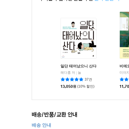
일단 태어났으니 산다
비에도
해다홍 저
놀
|
37건
13,050
원
(10% 할인)
11,7
배송/반품/교환 안내
배송 안내