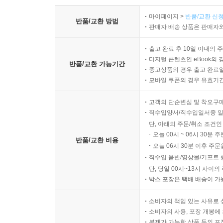
마이페이지 >
반품/교환 신청
반품/교환 방법
판매자 배송 상품은 판매자와
출고 완료 후 10일 이내의 
디지털 콘텐츠인 eBook의 
반품/교환 가능기간
중고상품의 경우 출고 완료일
모바일 쿠폰의 경우 유효기간(
고객의 단순변심 및 착오구
직수입양서/직수입일서중 일
단, 아래의 주문/취소 조건인
오늘 00시 ~ 06시 30분 
반품/교환 비용
오늘 06시 30분 이후 주문
직수입 음반/영상물/기프트 
단, 당일 00시~13시 사이
박스 포장은 택배 배송이 가
소비자의 책임 있는 사유로 
소비자의 사용, 포장 개봉에 
복제가 가능한 상품 등의 포장을 