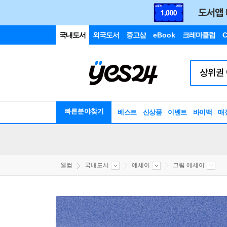
국내도서
외국도서
중고샵
eBook
크레마클럽
C
빠른분야찾기
베스트
신상품
이벤트
바이백
매
웰컴
국내도서
에세이
그림 에세이