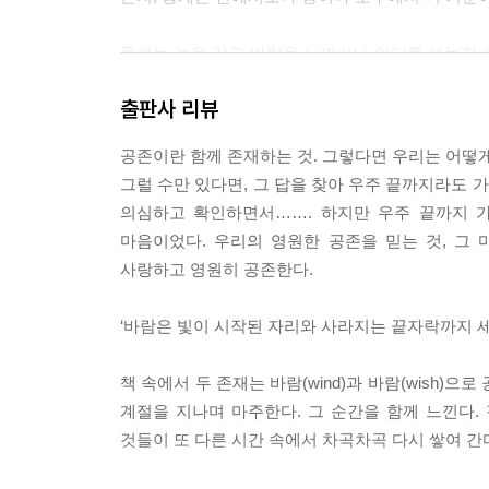
뭉게는 눈을 감고 바람을 느끼거나 어디를 보는지 
옆얼굴과 뒤통수를 바라보았다. 바람을 느끼는 뭉게
출판사 리뷰
든 눈과 코, 그리고 털이 결마다 흩날리는 모습이 
공존이란 함께 존재하는 것. 그렇다면 우리는 어떻게
--- 에필로그 중에서
그럴 수만 있다면, 그 답을 찾아 우주 끝까지라도 
의심하고 확인하면서……. 하지만 우주 끝까지 가 
마음이었다. 우리의 영원한 공존을 믿는 것, 그
사랑하고 영원히 공존한다.
‘바람은 빛이 시작된 자리와 사라지는 끝자락까지 세
책 속에서 두 존재는 바람(wind)과 바람(wish)
계절을 지나며 마주한다. 그 순간을 함께 느낀다. 
것들이 또 다른 시간 속에서 차곡차곡 다시 쌓여 간