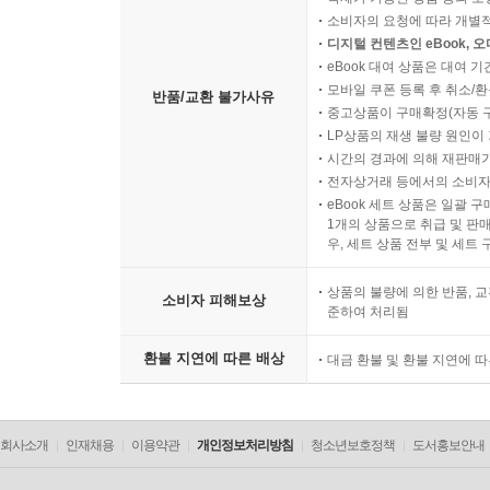
소비자의 요청에 따라 개별
디지털 컨텐츠인 eBook, 
eBook 대여 상품은 대여 기
모바일 쿠폰 등록 후 취소/환
반품/교환 불가사유
중고상품이 구매확정(자동 
LP상품의 재생 불량 원인이 기
시간의 경과에 의해 재판매가
전자상거래 등에서의 소비자
eBook 세트 상품은 일괄 
1개의 상품으로 취급 및 판매
우, 세트 상품 전부 및 세트
상품의 불량에 의한 반품, 교
소비자 피해보상
준하여 처리됨
환불 지연에 따른 배상
대금 환불 및 환불 지연에 
회사소개
인재채용
이용약관
개인정보처리방침
청소년보호정책
도서홍보안내