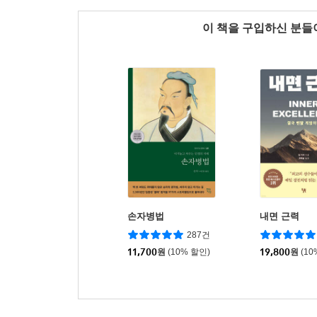
이 책을 구입하신 분
손자병법
내면 근력
287건
11,700
원
(10% 할인)
19,800
원
(10