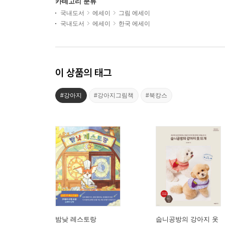
카테고리 분류
국내도서
에세이
그림 에세이
국내도서
에세이
한국 에세이
이 상품의 태그
#강아지
#강아지그림책
#북캉스
밤낮 레스토랑
숩니공방의 강아지 옷