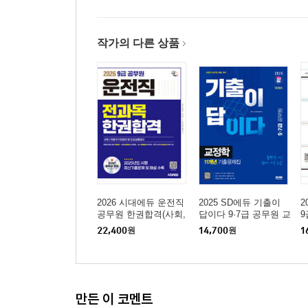
작가의 다른 상품
2026 시대에듀 운전직
2025 SD에듀 기출이
2
공무원 한권합격(사회,
답이다 9·7급 공무원 교
9
자동차구조원리 및 도
정학 11개년 기출문제
22,400
원
14,700
원
1
로교통법규)
집
만든 이 코멘트