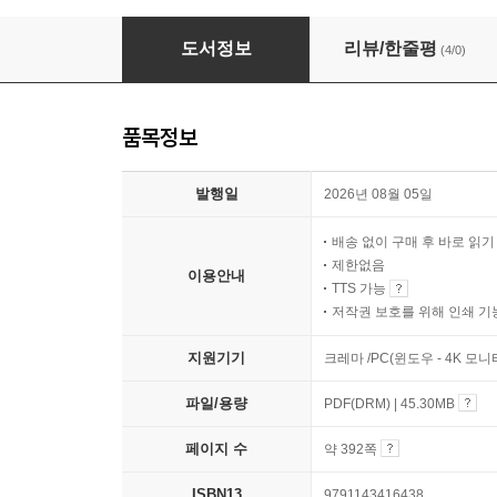
2027 시대에듀 기출이 답이다 9급 공무원 교정
도서정보
리뷰/한줄평
(4/0)
품목정보
발행일
2026년 08월 05일
배송 없이 구매 후 바로 읽
제한없음
이용안내
TTS 가능
저작권 보호를 위해 인쇄 기
지원기기
크레마 /PC(윈도우 - 4K 모
파일/용량
PDF(DRM) | 45.30MB
페이지 수
약 392쪽
ISBN13
9791143416438