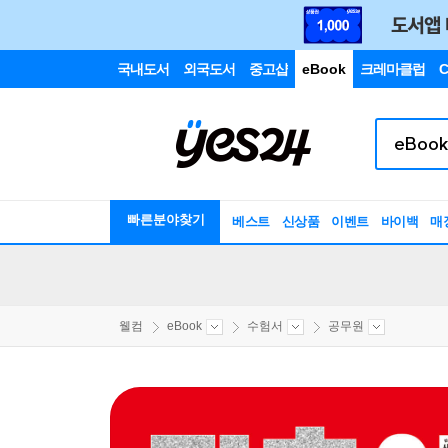
국내도서
외국도서
중고샵
eBook
크레마클럽
C
빠른분야찾기
베스트
신상품
이벤트
바이백
매
웰컴
eBook
수험서
공무원