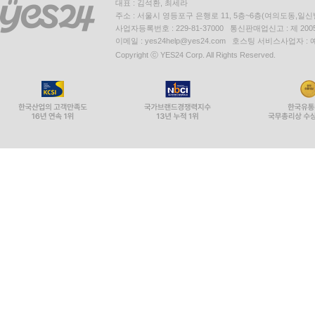
대표 : 김석환, 최세라
주소 : 서울시 영등포구 은행로 11, 5층~6층(여의도동,일신
사업자등록번호 : 229-81-37000 통신판매업신고 : 제 200
이메일 : yes24help@yes24.com 호스팅 서비스사업자 :
Copyright ⓒ YES24 Corp. All Rights Reserved.