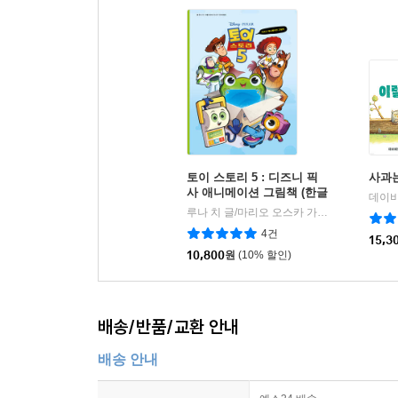
토이 스토리 5 : 디즈니 픽
사과는
사 애니메이션 그림책 (한글
판)
루나 치 글/마리오 오스카 가브리엘레 그림/더모던 편집부 역
4건
15,3
10,800
원
(10% 할인)
배송/반품/교환 안내
배송 안내