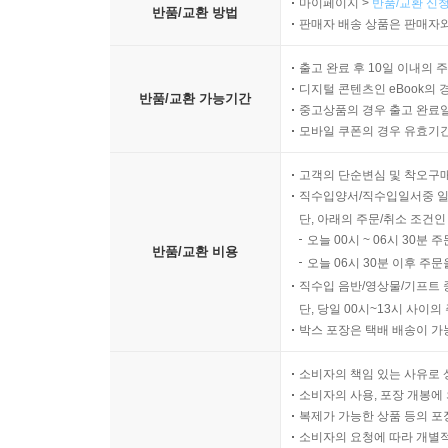
마이페이지 >
반품/교환 신청
반품/교환 방법
판매자 배송 상품은 판매자와
출고 완료 후 10일 이내의 
디지털 콘텐츠인 eBook의 
반품/교환 가능기간
중고상품의 경우 출고 완료일
모바일 쿠폰의 경우 유효기간(
고객의 단순변심 및 착오구
직수입양서/직수입일서중 일
단, 아래의 주문/취소 조건인
오늘 00시 ~ 06시 30분 
반품/교환 비용
오늘 06시 30분 이후 주문
직수입 음반/영상물/기프트 
단, 당일 00시~13시 사이
박스 포장은 택배 배송이 가
소비자의 책임 있는 사유로 
소비자의 사용, 포장 개봉에 
복제가 가능한 상품 등의 포장을 
소비자의 요청에 따라 개별