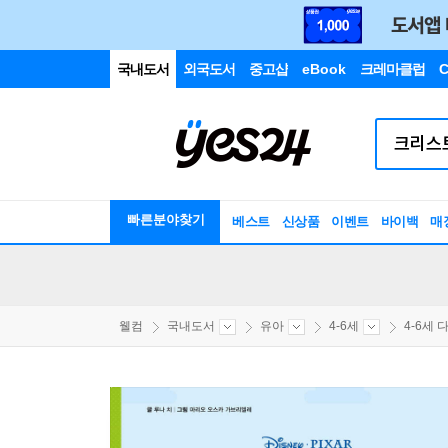
국내도서
외국도서
중고샵
eBook
크레마클럽
C
빠른분야찾기
베스트
신상품
이벤트
바이백
매
웰컴
국내도서
유아
4-6세
4-6세 다