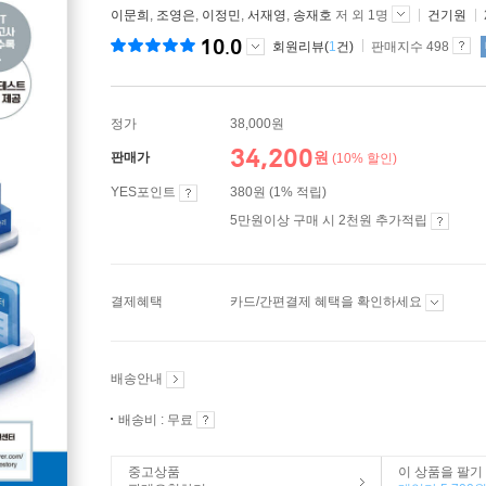
이문희
,
조영은
,
이정민
,
서재영
,
송재호
저 외 1명
건기원
10.0
회원리뷰(
1
건)
판매지수 498
정가
38,000원
34,200
원
판매가
(10% 할인)
YES포인트
380원 (1% 적립)
5만원이상 구매 시 2천원 추가적립
결제혜택
카드/간편결제 혜택을 확인하세요
배송안내
배송비 : 무료
중고상품
이 상품을 팔기