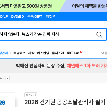
D/LP
DVD/BD
문구
/GIFT
티켓
독서유형검사
장안내
채널예스
사락
예스펀딩
클래스24
RBTI Lab
여
독서유형검사
박혜진 편집자의 문장 수집,
채널예스 1화 보러 가
...
소득공제
2026 건기원 공공조달관리사 필기