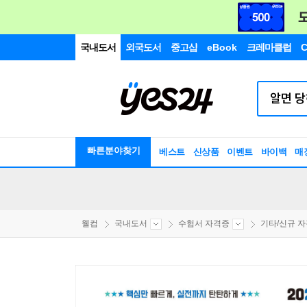
국내도서
외국도서
중고샵
eBook
크레마클럽
C
빠른분야찾기
베스트
신상품
이벤트
바이백
매
웰컴
국내도서
수험서 자격증
기타/신규 자격