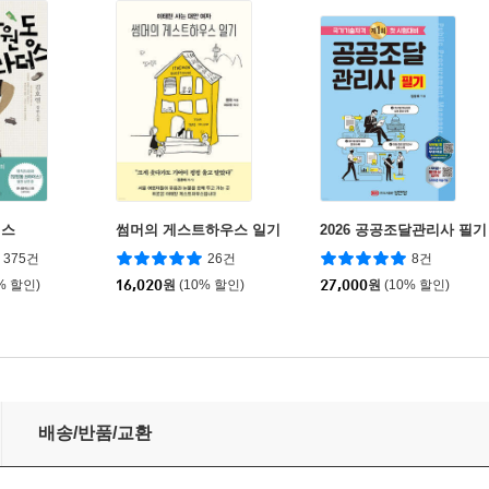
더스
썸머의 게스트하우스 일기
2026 공공조달관리사 필기
375건
26건
8건
% 할인)
16,020
원
(10% 할인)
27,000
원
(10% 할인)
배송/반품/교환