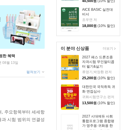
40,500
원
(10% 할인)
AICE BASIC 실전대
비서
조우연 저
18,000
원
(10% 할인)
이 분야 신상품
더보기
원한 혜택
2027 패스 드론조종
자격시험 무인멀티콥
년 08월 13일
터 필기&실기
류영기,박장환 편저
펼쳐보기
25,200
원
(10% 할인)
대한민국 국적취득 귀
화 면접심사
귀화시험연구소 편저
13,500
원
(10% 할인)
으며, 주요항목부터 세세항
2027 시대에듀 사회
용과 시험 범위의 연결성
통합프로그램 종합평
가 영주용·귀화용 한