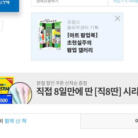
판매요청하기
매입가 5,700
프랑스
퐁피두센터 기획
[아트 팝업북]
초현실주의
팝업 갤러리
들이
함께 산 책