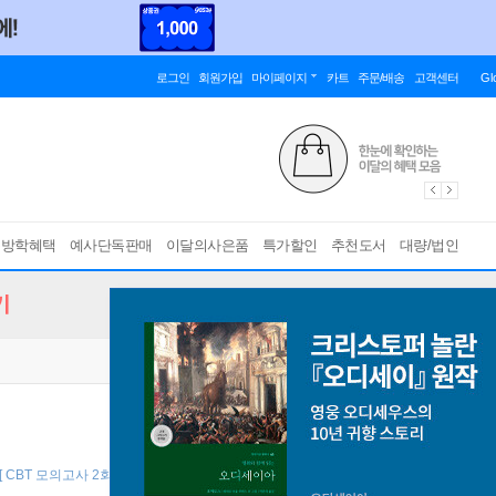
로그인
회원가입
마이페이지
카트
주문/배송
고객센터
Gl
름방학혜택
예사단독판매
이달의사은품
특가할인
추천도서
대량/법인
기
[ CBT 모의고사 2회 수록+파이널 테스트 온라인 제공 ]