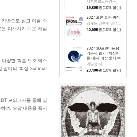
권으로 끝내기 + 무료
사회통합교육연구회 편저
강의
19,800
원
(10% 할인)
2027 드론 교관 과정
 기반으로 삼고 이를 수
김재윤,권승주,권경미,이응현,신정일,정기포,이상협,채현기,함영관 공편
문은 이해하기 쉬운 해설
40,500
원
(10% 할인)
2027 3D프린터운용
기능사 필기 : 핵심이
론+출제 예상 문제 수
등 다양한 학습 보조 박스
록
이빛샘 저
말미의 ‘핵심 Summar
23,400
원
(10% 할인)
BT 모의고사를 통해 실
하여, 오답 내용을 즉시