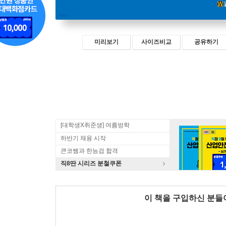
미리보기
사이즈비교
공유하기
[대학생X취준생] 여름방학
하반기 채용 시작
큰코쌤과 한능검 합격
직8딴 시리즈 분철쿠폰
이 책을 구입하신 분