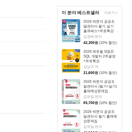
이 분야 베스트셀러
더보기
2026 박문각 공공조
달관리사 필기·실기
올큐패스+무료특강
김경배 편저
42,300
원
(10% 할인)
2026 에듀윌 SQLD
SQL 개발자 2주끝장
+무료특강
김남규 저
21,600
원
(10% 할인)
2026 박문각 공공조
달관리사 (필기+실기)
출제예상문제집
김유일 편저
65,700
원
(10% 할인)
2026 박문각 공공조
달관리사 필기 출제예
상문제집
김유일 편저