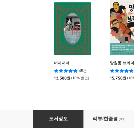
어제저녁
망원동 브라
45건
13,500
원
(10% 할인)
15,750
원
(10
2026 건기원 공공조달관리사 필기
도서정보
리뷰/한줄평
(0/1)