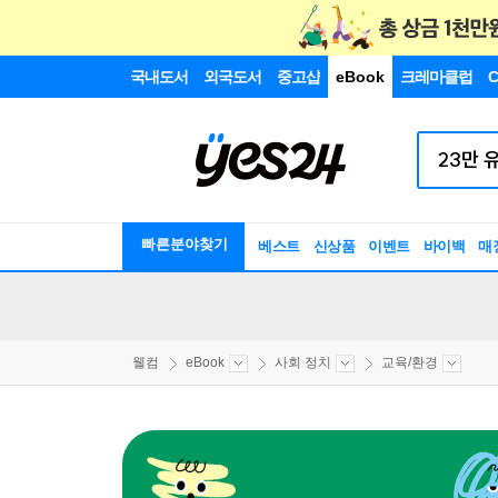
국내도서
외국도서
중고샵
eBook
크레마클럽
C
빠른분야찾기
베스트
신상품
이벤트
바이백
매
웰컴
eBook
사회 정치
교육/환경