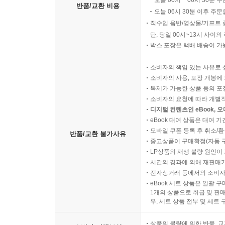
반품/교환 비용
오늘 06시 30분 이후 주문
직수입 음반/영상물/기프트 
단, 당일 00시~13시 사이
박스 포장은 택배 배송이 가
소비자의 책임 있는 사유로 
소비자의 사용, 포장 개봉에 
복제가 가능한 상품 등의 포장을 
소비자의 요청에 따라 개별
디지털 컨텐츠인 eBook, 
eBook 대여 상품은 대여 기
모바일 쿠폰 등록 후 취소/환
반품/교환 불가사유
중고상품이 구매확정(자동 
LP상품의 재생 불량 원인이 기
시간의 경과에 의해 재판매가
전자상거래 등에서의 소비자
eBook 세트 상품은 일괄 
1개의 상품으로 취급 및 판매
우, 세트 상품 전부 및 세트
상품의 불량에 의한 반품, 교