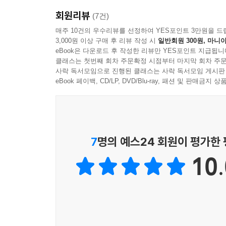
《모든 교실은 신경다양성 교실이다》는 이론서가 아
회원리뷰
교실에서 살아나는 순간, 한 아이를 둘러싼 학급
(7건)
무엇이 달라졌는지도 구체적으로 보여준다. 인지
매주 10건의 우수리뷰를 선정하여 YES포인트 3만원을 드
3,000원 이상 구매 후 리뷰 작성 시
일반회원 300원, 마니아
이야기는 뇌과학과 심리학의 언어로 쉽게 풀린다. 
eBook은 다운로드 후 작성한 리뷰만 YES포인트 지급됩니
그려진다. 이런 의미에서 이 책은 현장 교사와 부모를
클래스는 첫번째 회차 주문확정 시점부터 마지막 회차 주문
사락 독서모임으로 진행된 클래스는 사락 독서모임 게시판
이 책의 문장은 마치 옆자리 선생님이 조용히 말을 
eBook 페이백, CD/LP, DVD/Blu-ray, 패션 및 판매금
엇갈리고 흔들렸던 순간들까지 숨김없이 담겼다. 발
된 과정도 솔직하게 전해진다. 아이를 ‘정상’의 틀
변화 하나만으로도 충분하다”라고, “교실과 아이들은
7
명의 예스24 회원이 평가한
《모든 교실은 신경다양성 교실이다》는 설득하려 
10.
짚어 준다. 교사로서 가장 큰 보람과 성취가 여기 있
그래서, 모든 교실은 신경다양성 교실이라고.