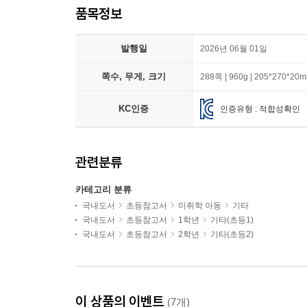
품목정보
발행일
2026년 06월 01일
쪽수, 무게, 크기
288쪽 | 960g | 205*270*20
KC인증
인증유형 : 적합성확인
관련분류
카테고리 분류
국내도서
초등참고서
미취학 아동
기타
국내도서
초등참고서
1학년
기타(초등1)
국내도서
초등참고서
2학년
기타(초등2)
이 상품의 이벤트
(7개)