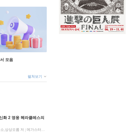
도서 모음
펼쳐보기
 신화 2 영웅 헤라클레스의
소,상상오름 저
메가스터디북스
2026년 06월 01일
|
|