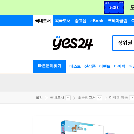
국내도서
외국도서
중고샵
eBook
크레마클럽
C
빠른분야찾기
베스트
신상품
이벤트
바이백
매
웰컴
국내도서
초등참고서
미취학 아동