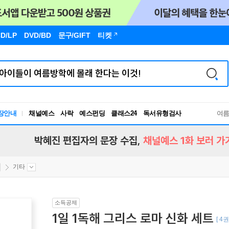
D/LP
DVD/BD
문구
/GIFT
티켓
독서유형검사
장안내
채널예스
사락
예스펀딩
클래스24
여
RBTI Lab
독서유형검사
박혜진 편집자의 문장 수집,
채널예스 1화 보러 가
기타
소득공제
1일 1독해 그리스 로마 신화 세트
[ 4권