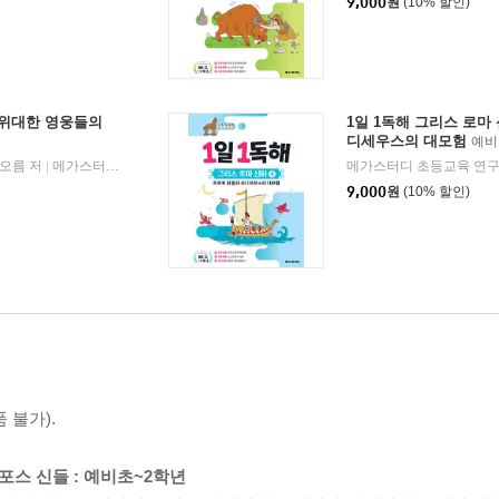
9,000
원
(10% 할인)
3 위대한 영웅들의
1일 1독해 그리스 로마 
디세우스의 대모험
예비
오름 저
메가스터디북스
2026년 06월 01일
메가스터디 초등교육 연구
|
|
9,000
원
(10% 할인)
 불가).
림포스 신들 : 예비초~2학년