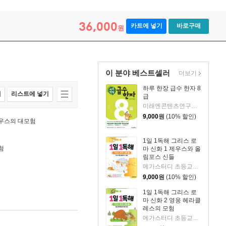
36,000
카트에 넣기
바로구매
원
이 분야 베스트셀러
더보기
하루 한장 급수 한자 8
매
리스트에 넣기
급
미래엔콘텐츠연구회 저
9,000
원
(10% 할인)
세우스의 대모험
1일 1독해 그리스 로
험
마 신화 1 제우스와 올
림포스 신들
메가스터디 초등교육 연구소,상상오름 저
9,000
원
(10% 할인)
1일 1독해 그리스 로
마 신화 2 영웅 헤라클
레스의 모험
메가스터디 초등교육 연구소,상상오름 저