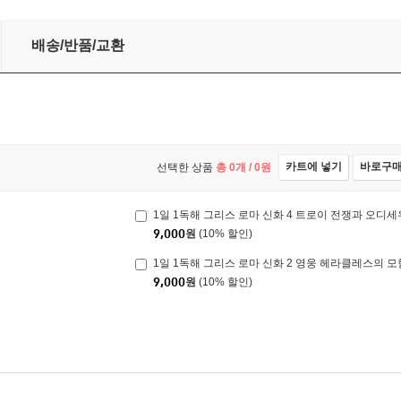
배송/반품/교환
카트에 넣기
바로구
선택한 상품
총
0
개 /
0
원
1일 1독해 그리스 로마 신화 4 트로이 전쟁과 오디
9,000
원
(10% 할인)
1일 1독해 그리스 로마 신화 2 영웅 헤라클레스의 모
9,000
원
(10% 할인)