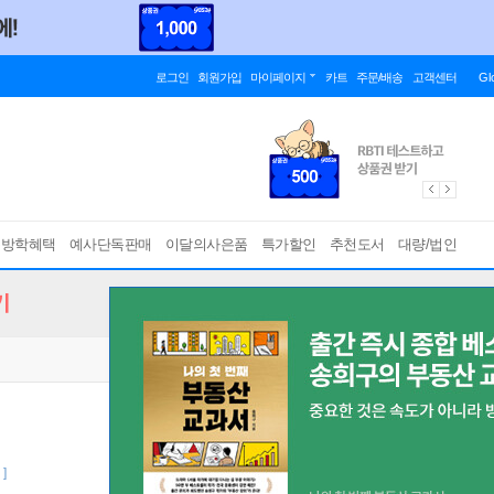
로그인
회원가입
마이페이지
카트
주문/배송
고객센터
Gl
름방학혜택
예사단독판매
이달의사은품
특가할인
추천도서
대량/법인
기
 ]