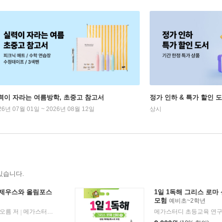
력이 자라는 여름방학, 초중고 참고서
정가 인하 & 특가 할인 
26년 07월 01일 ~ 2026년 08월 12일
상시
있습니다.
1 제우스와 올림포스
1일 1독해 그리스 로마
모험
예비초~2학년
오름 저
메가스터디북스
2026년 06월 01일
메가스터디 초등교육 연구
|
|