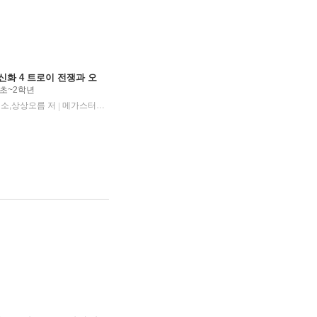
신화 4 트로이 전쟁과 오
초~2학년
소,상상오름 저
메가스터디북스
2026년 06월 01일
|
|