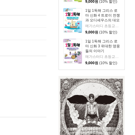
9,000
원
(10% 할인)
1일 1독해 그리스 로
마 신화 4 트로이 전쟁
과 오디세우스의 대모
험
메가스터디 초등교육 연구소,상상오름 저
9,000
원
(10% 할인)
1일 1독해 그리스 로
마 신화 3 위대한 영웅
들의 이야기
메가스터디 초등교육 연구소,상상오름 저
9,000
원
(10% 할인)