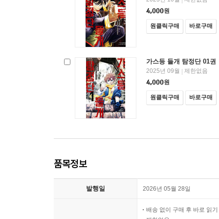
4,000
원
원클릭구매
바로구매
가스등 들개 탐정단 01권
2025년 09월
제한없음
|
4,000
원
원클릭구매
바로구매
품목정보
발행일
2026년 05월 28일
배송 없이 구매 후 바로 읽