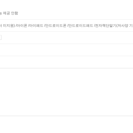
능 제공 안함
니터 미지원) /아이폰 /아이패드 /안드로이드폰 /안드로이드패드 /전자책단말기(저사양 기기 