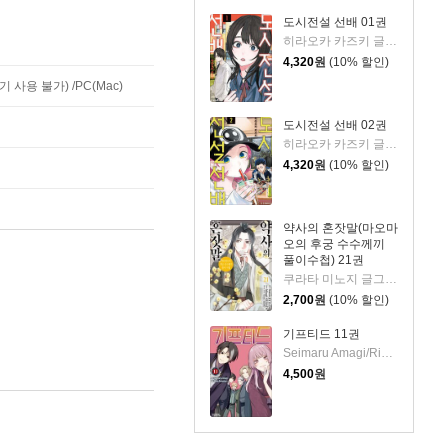
도시전설 선배 01권
히라오카 카즈키 글그림/현노을 역
4,320
원
(10% 할인)
사용 불가) /PC(Mac)
도시전설 선배 02권
히라오카 카즈키 글그림/현노을 역
4,320
원
(10% 할인)
약사의 혼잣말(마오마
오의 후궁 수수께끼
풀이수첩) 21권
쿠라타 미노지 글그림/휴우가 나츠 원저/유유리 역
2,700
원
(10% 할인)
기프티드 11권
Seimaru Amagi/Rima Amamiya 저
4,500
원