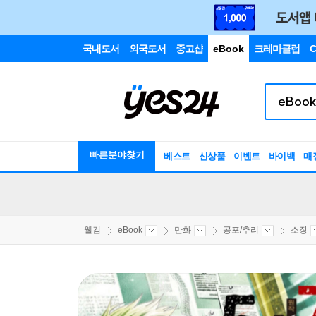
국내도서
외국도서
중고샵
eBook
크레마클럽
C
빠른분야찾기
베스트
신상품
이벤트
바이백
매
웰컴
eBook
만화
공포/추리
소장