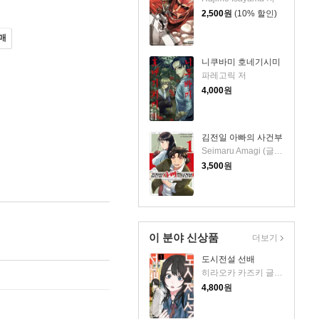
2,500
원
(10% 할인)
매
니쿠바미 호네기시미
파레고릭 저
4,000
원
김전일 아빠의 사건부
Seimaru Amagi (글) / Fumiya Sato (그림) 저
3,500
원
이 분야 신상품
더보기
도시전설 선배
히라오카 카즈키 글그림/현노을 역
4,800
원