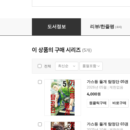
가스등 들개 탐정단 05권
도서정보
리뷰/한줄평
(4/4)
이 상품의 구매 시리즈
(5개)
최신순
품절포함
전체
가스등 들개 탐정단 05권
2026년 05월
제한없음
|
4,000
원
원클릭구매
바로구매
가스등 들개 탐정단 03권
2025년 10월
제한없음
|