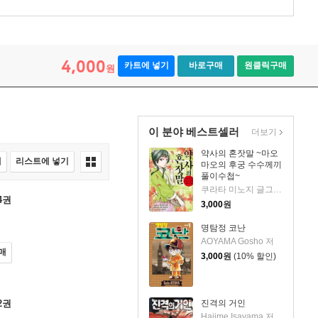
4,000
카트에 넣기
바로구매
원클릭구매
원
이 분야 베스트셀러
더보기
약사의 혼잣말 ~마오
매
리스트에 넣기
마오의 후궁 수수께끼
풀이수첩~
쿠라타 미노지 글그림/휴우가 나츠 원저/유유리 역
4권
3,000
원
명탐정 코난
AOYAMA Gosho 저
매
3,000
원
(10% 할인)
2권
진격의 거인
Hajime Isayama 저