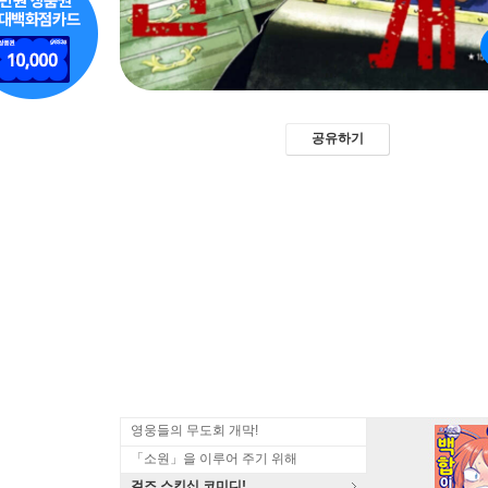
공유하기
영웅들의 무도회 개막!
「소원」을 이루어 주기 위해
걸즈 스킨십 코미디!