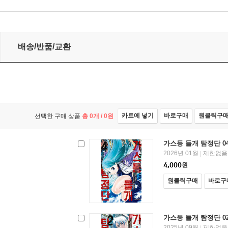
배송/반품/교환
카트에 넣기
바로구매
원클릭구
선택한 구매 상품
총
0
개 /
0
원
가스등 들개 탐정단 0
2026년 01월
제한없음
|
4,000
원
원클릭구매
바로구
가스등 들개 탐정단 0
2025년 09월
제한없음
|