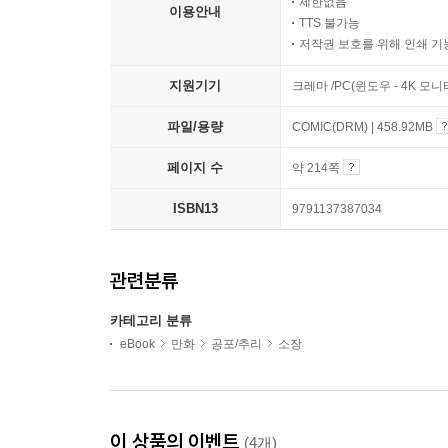
제한없음
이용안내
TTS 불가능
저작권 보호를 위해 인쇄 기
지원기기
크레마 /PC(윈도우 - 4K 모
파일/용량
COMIC(DRM) | 458.92MB
페이지 수
약 214쪽
ISBN13
9791137387034
관련분류
카테고리 분류
eBook
만화
공포/추리
소장
이 상품의 이벤트
(4개)