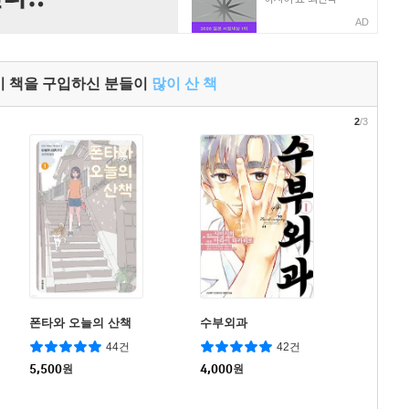
AD
이 책을 구입하신 분들이
많이 산 책
2
/3
폰타와 오늘의 산책
수부외과
44건
42건
5,500
원
4,000
원