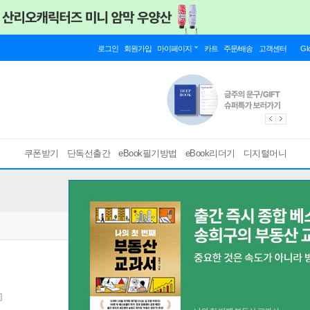
로그인
회원가입
마이페이지
카트
주문/배송
고객센터
Gl
쿠폰받기
단독선출간
eBook필기방법
eBook리더기
디지털머니
]