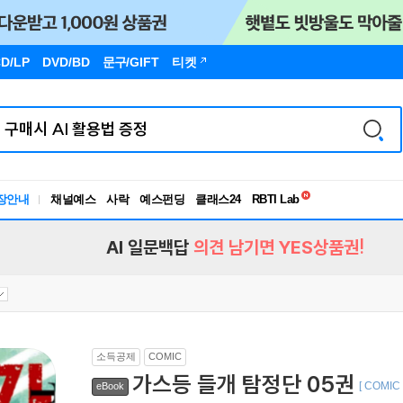
D/LP
DVD/BD
문구
/GIFT
티켓
독서유형검사
RBTI Lab
장안내
채널예스
사락
예스펀딩
클래스24
독서유형검사
AI 일문백답
의견 남기면 YES상품권!
소득공제
COMIC
가스등 들개 탐정단 05권
[ COMIC 
eBook