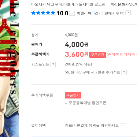
아오사키 유고
원저/
마츠바라 토시미츠
글그림
학산문화사/DC
10.0
회원리뷰(
8
건)
판매지수 66
정가
4,000원
4,000
원
판매가
3,600
원
쿠폰혜택가
(종이책 정가 대비 
쿠폰받기
YES포인트
200원 (5% 적립)
5만원이상 구매 시 2천원 추가적립
추가혜택쿠폰
쿠폰받기
주문금액대별 할인쿠폰
결제혜택
카드/간편결제 혜택을 확인하세요