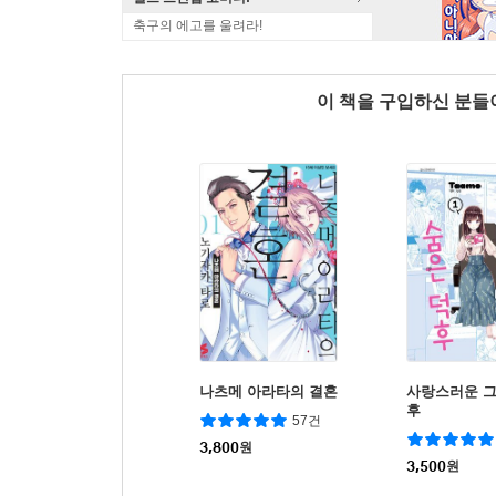
축구의 에고를 울려라!
이 책을 구입하신 분
나츠메 아라타의 결혼
사랑스러운 그
후
57건
3,800
원
3,500
원