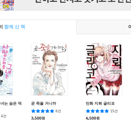
들이
함께 산 책
녀는 숨은 덕
곧 죽을 거니까
만화 지뢰 글리코
6건
15건
4건
3,500
원
4,500
원