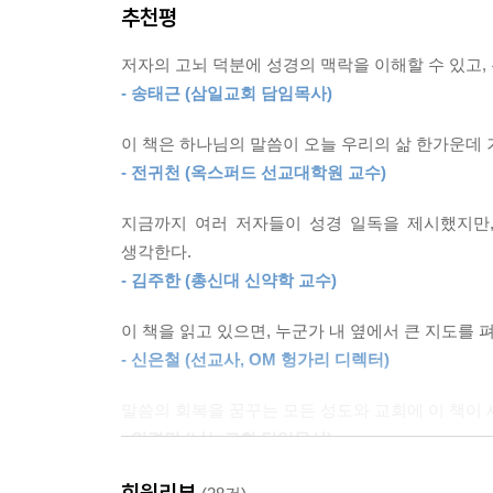
추천평
4. 허들 극복을 위한 장치
저자의 고뇌 덕분에 성경의 맥락을 이해할 수 있고,
- 송태근 (삼일교회 담임목사)
[성경읽기표]는 각 장의 배열을 통해 성경 
요한계시록까지 통독 과정이다. 성경은 표준새번역 
이 책은 하나님의 말씀이 오늘 우리의 삶 한가운데
- 전귀천 (옥스퍼드 선교대학원 교수)
5. 교회 및 소그룹 활용
지금까지 여러 저자들이 성경 일독을 제시했지만,
《맥체인 수업》은 개인 성경 읽기 안내서이다. 소그
생각한다.
설계되었다. 더 깊은 내용은 유튜브 채널 〈교회교
- 김주한 (총신대 신약학 교수)
이 책을 읽고 있으면, 누군가 내 옆에서 큰 지도를 
- 신은철 (선교사, OM 헝가리 디렉터)
말씀의 회복을 꿈꾸는 모든 성도와 교회에 이 책이 
- 안경민 (나눔교회 담임목사)
회원리뷰
구약학자로서 다시 한번 이 책의 절실함과 소중함