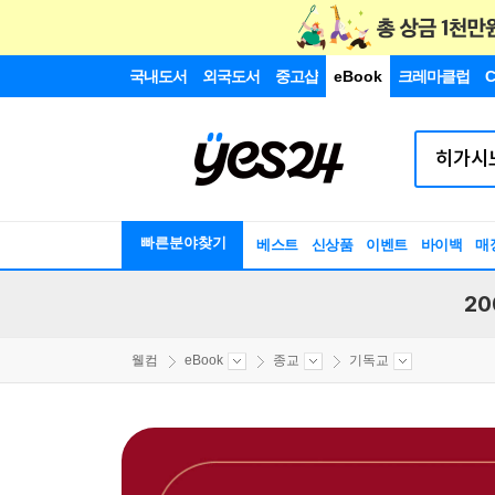
국내도서
외국도서
중고샵
eBook
크레마클럽
C
빠른분야찾기
베스트
신상품
이벤트
바이백
매
20
웰컴
eBook
종교
기독교