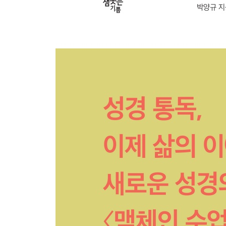
STEP 36 북이스라엘, 역사에서 사라지다
STEP 37 새장 안에 갇힌 새, 히스기야의 위기와 구
STEP 38 히스기야, 새장으로부터의 자유와 몰락
STEP 39 암흑의 시기에 ‘불꽃’이 피어나다
STEP 40 불타는 두루마리와 70년 카운트다운
STEP 41 하나님은 성전에만 계시는가?
STEP 42 죽음의 수용소에서 바라본 희망
PART 7 절망 속에서 보는 소망 ----- 324
STEP 43 불타는 성전과 눈물의 장례식
STEP 44 침묵으로 외치시는 하나님
STEP 45 큰 성 바벨론이 무너지다
STEP 46 마침내 그들이 돌아오다!
STEP 47 하나님이 거하시는 제2성전이 건립되다
PART 8 메시아가 오시다 ----- 362
STEP 48 돌아온 자들과 남은 자들의 이야기
STEP 49 성벽을 세우고, 메시아를 예비하라