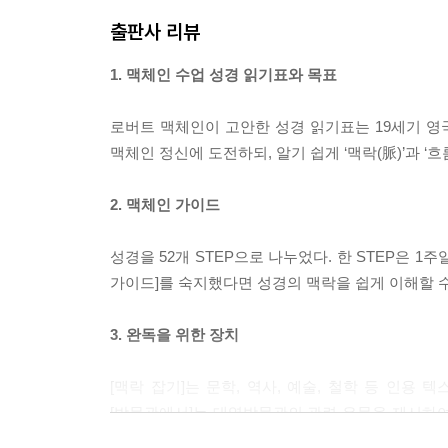
--- p.140
출판사 리뷰
우리가 접하는 수많은 시편들을 시편 기자의 맥락 속
1. 맥체인 수업 성경 읽기표와 목표
삶에 하나님의 음성을 전합니다.
--- p.213
로버트 맥체인이 고안한 성경 읽기표는 19세기 영
맥체인 정신에 도전하되, 알기 쉽게 ‘맥락(脈)’과 ‘흐
포로로 잡혀가는 것은 징벌일까요, 하나님의 의도
어떤 마음으로 받아들였을까요?
2. 맥체인 가이드
--- p.310
성경을 52개 STEP으로 나누었다. 한 STEP은 1
영원히 지속될 것만 같았던 바벨론 포로 생활은 
가이드]를 숙지했다면 성경의 맥락을 쉽게 이해할 수
진 결과일까요? 그 이면에 어떤 계획이 있었을까요
--- p.348
3. 완독을 위한 장치
제2성전이 완공되고 반세기가 지나 느헤미야는 예
[맥락 잡기]는 문학, 역사, 예술, 철학 등 인용
세워져 가는 귀환 공동체를 살펴봅니다.
[박물관에서]는 대영박물관의 관련 유물을 제시하여 
52개 STEP의 [나침반]을 지나면 성경의 맥락과 흐
--- p.373