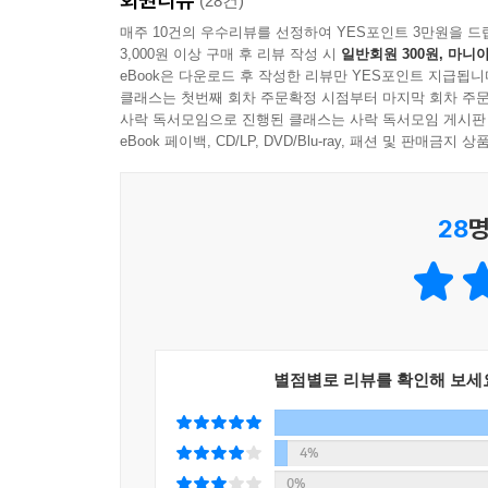
(28건)
감사드린다.
매주 10건의 우수리뷰를 선정하여 YES포인트 3만원을 드
- 오민수 (대신대 구약학 교수)
3,000원 이상 구매 후 리뷰 작성 시
일반회원 300원, 마니아
eBook은 다운로드 후 작성한 리뷰만 YES포인트 지급됩니
클래스는 첫번째 회차 주문확정 시점부터 마지막 회차 주문
복음의 본질을 전수하는 사역의 현장에서, 성경을 ‘읽
사락 독서모임으로 진행된 클래스는 사락 독서모임 게시판
- 이수인 (아신대 교육학 교수)
eBook 페이백, CD/LP, DVD/Blu-ray, 패션 및 판매금
모든 성도들이 이 책으로 성경의 풍성함을 경험하고
- 이용신 (로뎀교회 담임목사)
28
명
저자는 인문학과 고전과 역사와 신학의 전문가로
접목시켰다.
- 이정현 (청암교회 담임목사)
성경을 펼 때마다 마르지 않는 샘, 물댄 동산이 되
별점별로 리뷰를 확인해 보세
- 임남규 (싱가포르 한인선교교회 담임목사)
저자의 문학, 역사, 예술, 철학을 넘나드는 통찰이
4%
- 전태균 (대성교회 담임목사)
0%