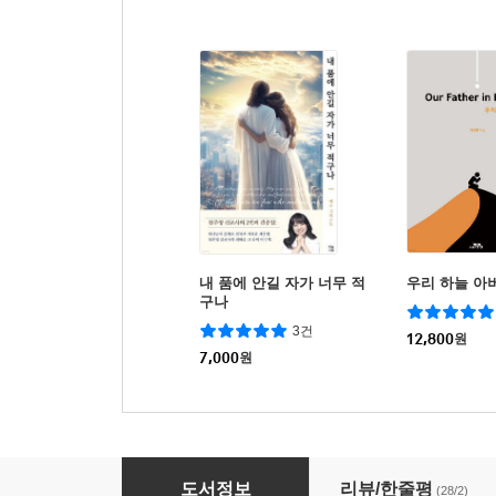
내 품에 안길 자가 너무 적
우리 하늘 아
구나
3건
12,800
원
7,000
원
맥체인 수업
도서정보
리뷰/한줄평
(28/2)