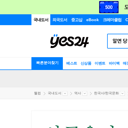
국내도서
외국도서
중고샵
eBook
크레마클럽
C
빠른분야찾기
베스트
신상품
이벤트
바이백
매
웰컴
국내도서
역사
한국사/한국문화