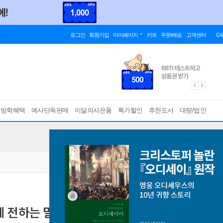
로그인
회원가입
마이페이지
카트
주문/배송
고객센터
Gl
름방학혜택
예사단독판매
이달의사은품
특가할인
추천도서
대량/법인
 전하는 말
[ 사철제본 ]