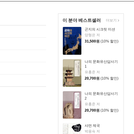
이 분야 베스트셀러
더보기
곤지의 시크릿 미션
양형은 저
31,500
원
(10% 할인)
나의 문화유산답사기
1
유홍준 저
20,700
원
(10% 할인)
나의 문화유산답사기
2
유홍준 저
20,700
원
(10% 할인)
샤먼 제국
박용숙 저