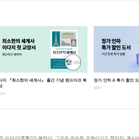
다지 『최소한의 세계사』 출간 기념 랜드마크 북
정가 인하 & 특가 할인 
크
상시
진시
남겨진 이야기[遺事]’라 불렀다. 그것은 겸손한 표현이기도 했지만, 동