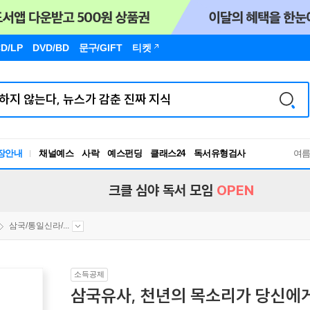
D/LP
DVD/BD
문구
/GIFT
티켓
장안내
채널예스
사락
예스펀딩
클래스24
독서유형검사
여
RBTI Lab
독서유형검사
크클 심야 독서 모임
OPEN
삼국/통일신라/...
소득공제
삼국유사, 천년의 목소리가 당신에게