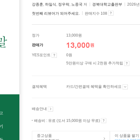
강종훈
,
하일식
,
정우락
,
노중국
저
경북대학교출판부
2026년
첫번째 리뷰어가 되어주세요.
판매지수 108
정가
13,000원
13,000
원
판매가
YES포인트
0원
5만원이상 구매 시 2천원 추가적립
결제혜택
카드/간편결제 혜택을 확인하세요
배송안내
배송비 : 유료 (도서 15,000원 이상 무료)
중고상품
이 상품을 팔기