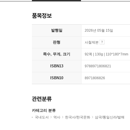
품목정보
발행일
2026년 05월 15일
판형
사철제본
쪽수, 무게, 크기
92쪽 | 130g | 110*180*7mm
ISBN13
9788971806821
ISBN10
8971806826
관련분류
카테고리 분류
국내도서
역사
한국사/한국문화
삼국/통일신라/발해