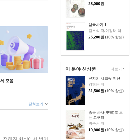
28,000
원
삼국사기 1
김부식 저/이강래 역
25,200
원
(10% 할인)
이 분야 신상품
더보기
곤지의 시크릿 미션
도서 모음
양형은 저
31,500
원
(10% 할인)
펼쳐보기
중국 사서(史書)로 보
는 고구려
박준서 저
19,800
원
(10% 할인)
시에 정해진 형식에서 벗어