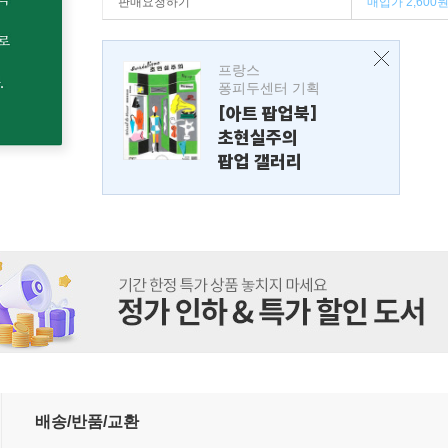
판매요청하기
매입가 2,600
프랑스
퐁피두센터 기획
[아트 팝업북]
초현실주의
팝업 갤러리
배송/반품/교환