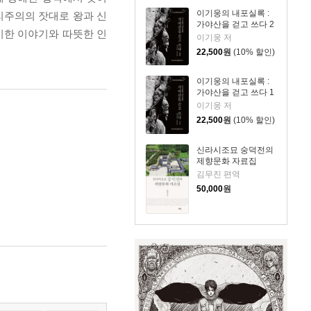
이기웅의 내포실록 :
리주의의 잣대로 왕과 신
가야산을 걷고 쓰다 2
이한 이야기와 따뜻한 인
이기웅 저
22,500
원
(10% 할인)
이기웅의 내포실록 :
가야산을 걷고 쓰다 1
이기웅 저
22,500
원
(10% 할인)
신라시조묘 숭덕전의
제향문화 자료집
김무진 편역
50,000
원