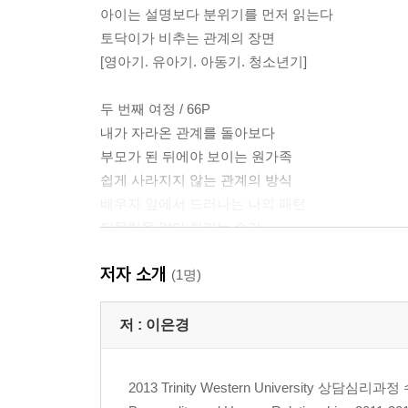
아이는 설명보다 분위기를 먼저 읽는다
토닥이가 비추는 관계의 장면
[영아기. 유아기. 아동기. 청소년기]
두 번째 여정 / 66P
내가 자라온 관계를 돌아보다
부모가 된 뒤에야 보이는 원가족
쉽게 사라지지 않는 관계의 방식
배우자 앞에서 드러나는 나의 패턴
되물림을 알아 차리는 순간
저자 소개
세 번째 여정 / 86p
(1명)
나도 몰랐던 내가 나오는 순간
말보다 먼저 전해지는 부모의 상태
저 :
이은경
나도 몰랐던 말투와 표정
사랑했지만 서툴렀던 방식
2013 Trinity Western University 상담심리
공감과 허용을 혼동할 때