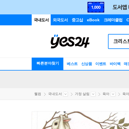
국내도서
외국도서
중고샵
eBook
크레마클럽
C
빠른분야찾기
베스트
신상품
이벤트
바이백
매
웰컴
국내도서
가정 살림
육아
육아