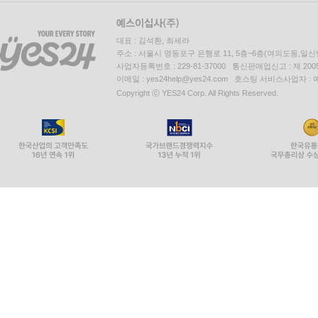
대표 : 김석환, 최세라
주소 : 서울시 영등포구 은행로 11, 5층~6층(여의도동,일신
사업자등록번호 : 229-81-37000 통신판매업신고 : 제 200
이메일 : yes24help@yes24.com 호스팅 서비스사업자 :
Copyright ⓒ YES24 Corp. All Rights Reserved.