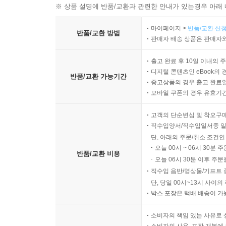
※ 상품 설명에 반품/교환과 관련한 안내가 있는경우 아래 
마이페이지 >
반품/교환 신청
반품/교환 방법
판매자 배송 상품은 판매자와
출고 완료 후 10일 이내의 
디지털 콘텐츠인 eBook의 
반품/교환 가능기간
중고상품의 경우 출고 완료일
모바일 쿠폰의 경우 유효기간(
고객의 단순변심 및 착오구
직수입양서/직수입일서중 일
단, 아래의 주문/취소 조건인
오늘 00시 ~ 06시 30분 
반품/교환 비용
오늘 06시 30분 이후 주문
직수입 음반/영상물/기프트 
단, 당일 00시~13시 사이
박스 포장은 택배 배송이 가
소비자의 책임 있는 사유로 