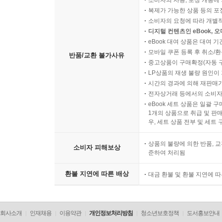
소비자의 사용, 포장 개봉에 
복제가 가능한 상품 등의 포장을 
소비자의 요청에 따라 개별
디지털 컨텐츠인 eBook, 
eBook 대여 상품은 대여 기
모바일 쿠폰 등록 후 취소/환
반품/교환 불가사유
중고상품이 구매확정(자동 
LP상품의 재생 불량 원인이 기
시간의 경과에 의해 재판매가
전자상거래 등에서의 소비자
eBook 세트 상품은 일괄 
1개의 상품으로 취급 및 판매
우, 세트 상품 전부 및 세트
상품의 불량에 의한 반품, 교
소비자 피해보상
준하여 처리됨
환불 지연에 따른 배상
대금 환불 및 환불 지연에 
회사소개
인재채용
이용약관
개인정보처리방침
청소년보호정책
도서홍보안내