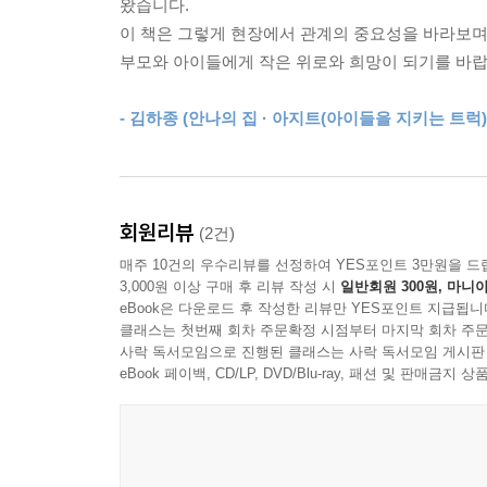
한계는 통제가 아니라 관계의 구조
왔습니다.
행동은 멈추되 존재는 건드리지 않는다
이 책은 그렇게 현장에서 관계의 중요성을 바라보며 
기준은 말보다 반복에서 세워진다
부모와 아이들에게 작은 위로와 희망이 되기를 바랍
놀이는 관계를 다시 연결하는 시간
- 김하종 (안나의 집 · 아지트(아이들을 지키는 트럭
일곱 번째 여정 / 214p
관계는 세대를 건너 이어진다
회원리뷰
(2건)
매주 10건의 우수리뷰를 선정하여 YES포인트 3만원을 드
3,000원 이상 구매 후 리뷰 작성 시
일반회원 300원, 마니아
eBook은 다운로드 후 작성한 리뷰만 YES포인트 지급됩니
클래스는 첫번째 회차 주문확정 시점부터 마지막 회차 주문
사락 독서모임으로 진행된 클래스는 사락 독서모임 게시판
eBook 페이백, CD/LP, DVD/Blu-ray, 패션 및 판매금