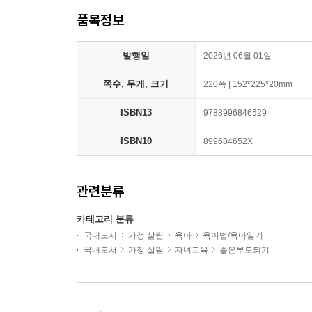
품목정보
발행일
2026년 06월 01일
쪽수, 무게, 크기
220쪽 | 152*225*20mm
ISBN13
9788996846529
ISBN10
899684652X
관련분류
카테고리 분류
국내도서
가정 살림
육아
육아법/육아일기
국내도서
가정 살림
자녀교육
좋은부모되기