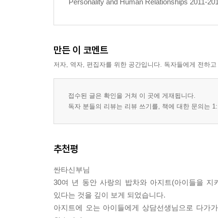
Personality and Human Relationships 2011-2013
네 번째 여정 / 110p
아이의 행동을 다시 읽기 시작할 때
행동은 아이의 또 다른 언어
만든 이 코멘트
표현되지 못한 마음의 순간
저자, 역자, 편집자를 위한 공간입니다. 독자들에게 전하고
아이 혼자 붙들고 있던 감정
해석이 달라질 때 관계도 달라진다
접수된 글은 확인을 거쳐 이 곳에 게재됩니다.
다섯 번째 여정 / 124p
독자 분들의 리뷰는 리뷰 쓰기를, 책에 대한 문의는 1:
타고난 기질, 이미 시작된 차이
기질 & 형제순위
아이와 부모의 기질 살펴보기(10문항 점검)
추천평
외동이라는 관계 구조
부모의 질문들(Q&A)
싼타신부님
30여 년 동안 사랑의 밥차와 아지트(아이들을 지
여섯 번째 여정 / 182p
있다는 것을 깊이 보게 되었습니다.
한계를 세우고 관계를 지킬 때
아지트에 오는 아이들에게 상담선생님으로 다가가며