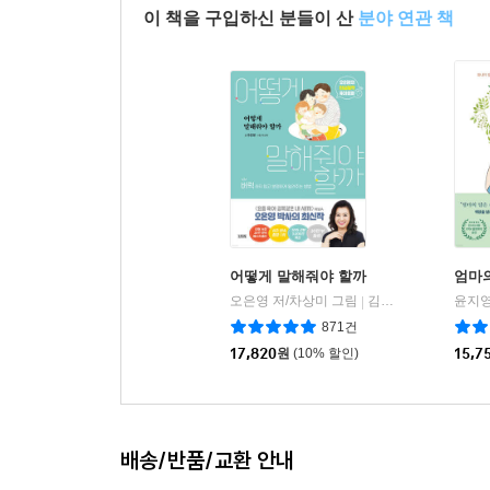
이 책을 구입하신 분들이 산
분야 연관 책
어떻게 말해줘야 할까
엄마의
오은영 저/차상미 그림
김영사
윤지영
|
871건
17,820
원
(10% 할인)
15,7
배송/반품/교환 안내