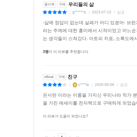
우리들의 삶
종이책
구매
저자와의 상호보완적인 성격, 함께 사는 것의 경
g******e
2023-07-15
신고
|
|
|
만들어나간다. 아토피가 심한 저자를 위해 어리는 
-삶에 정답이 없는데 실패가 어디 있겠어- 브
같은 취미생활을 하고, 집안의 물건들을 직접 고치고
라는 주제에 대한 흥미에서 시작이었고 어느순
넓은 집을 구매한다. 또한 부모 돌봄과 노후 문
는 생각들이 스쳐갔다. 아토피 치료, 소록도에서의
그들은 서로에게 법적 보호자가 필요함을 깨닫는다
상황에서 할 수 있는 최선인 ‘입양’을 선택한다. 
3명
이 이 리뷰를 추천합니다.
저자는 “도시가 아닌 시골에 살고, 결혼하지 않았
누구보다 적극적으로 삶에 대해 고민하고 여러 시도
친구
eBook
구매
그동안의 선택들이 “실패가 아닌 과정이었다”라고 말
c****w
2026-06-06
신고
|
|
|
“전보다 유연해졌고, 덕분에 더 나은 삶을 향해 한
선택한 길을 자신에게 맞는 속도로 나아가기 위해 
은서란 이라는 이름을 가지신 우리나라 작가 
을 가진 에세이를 전자책으로 구매하게 되었습니
“나와 잘 맞는 조각인 특별한 한 사람을 가지는 것
이 리뷰가 도움이 되었나요?
그렇게까지 용기가 필요한 일이어야 할까?”
― 『외롭지 않을 권리』 작가 황두영의 추천사 중