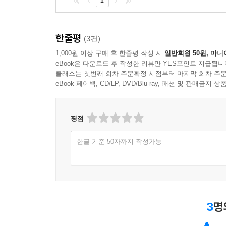
1
혈연과 결혼 중심의 ‘정상가족’을 넘어선
법적 가족 탄생기를 향한 뜨거운 반응!
한줄평
(3건)
지난해 가을, 저자는 자기만의 삶의 방식을 찾고자
1,000원 이상 구매 후 한줄평 작성 시
일반회원 50원, 마니
고민을 가진 이들과 연결되고자 브런치에 글을 올리
eBook은 다운로드 후 작성한 리뷰만 YES포인트 지급됩니
클래스는 첫번째 회차 주문확정 시점부터 마지막 회차 주문
되다〉는 순식간에 조회수 20만 회를 넘어섰으며, 
eBook 페이백, CD/LP, DVD/Blu-ray, 패션 및 판매금
보였다. 독자들은 결혼과 혈연 중심의 가족만이 유
작가의 이야기에 통쾌함을 느꼈다. 특히 생활동반
모습의 가족구성원이 사회적·법적으로 자신들의 권
평점
김희경 작가, 황두영 작가, 장혜영 의원은 이 
한글 기준 50자까지 작성가능
정상가족』을 쓴 김희경 작가는 “정형화된 틀을 
변화하는 저자의 용기와 실행력이 놀랍다”라며 찬
통쾌한 이야기”로 은서란 저자의 사례를 소개하기도
대한 통쾌한 일격이자 생활동반자법 제정이 왜 필
3
명
법과 정책을 연구하고 이에 대한 대안으로 ‘생활동
사람을 가지는 것이 그렇게까지 용기가 필요한 일