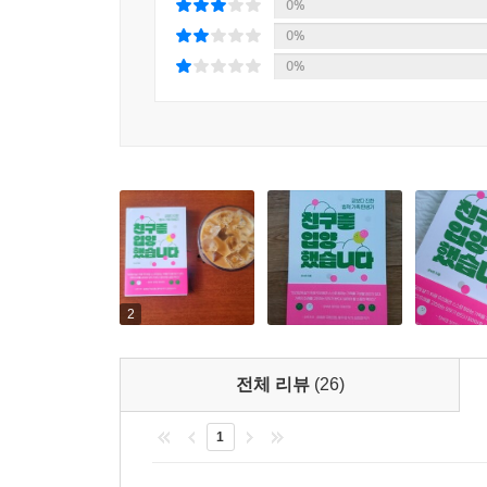
문자를 받고 마을의 버려진 식품가공공장의 빈방에
0%
환경에서 오랫동안 꿈꿔왔던 시골생활을 이어가지만,
0%
0%
그럼에도 저자가 시골생활을 계속 이어나갈 수 있
때문이다. 그는 정기적인 수입을 위해 무작정 초등학
팔거나 프리랜서로 일하기도 한다. 또한 귀농학교에서
그가 살 집과 땅을 구할 때 앞장서 도와주고, 친
비혼 여성으로서의 미래를 그려보기도 하고, 가족
다양한 삶의 방식을 계속 시도한 경험은 나만의 삶
“인간답게 살기 위해 우리에겐 스스로 원하는 가족을
― 정의당 국회의원, 『어른이 되면』 작가 장혜영
2
생활동반자법을 기다리다 지쳐 친구를 입양한
전체 리뷰
(26)
비혼 여성의 ‘비정상가족’ 탄생기!
1
첫 번째 시골생활에서 비혼 여성으로 마주한 편
시작한다. 그리고 우연히 청년귀촌캠프에서 만난 