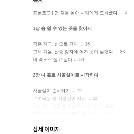
프롤로그 | 먼 길을 돌아 사람에게 도착했다 … 4
1장 숨 쉴 수 있는 곳을 찾아서
작은 지구, 섬으로 간다 … 16
그해 겨울, 산중 암자에 여자 넷이 살았다 … 36
내 속도로 살고 싶다 … 54
2장 나 홀로 시골살이를 시작하다
시골살이 준비하기 … 72
우여곡절 끝 시골살이 시작 … 92
낭만적인 시골과 현실의 아이러니 … 118
혼자이고 싶지만 외로운 건 싫다 … 132
상세 이미지
3장 둘이서 함께하는 시골살이