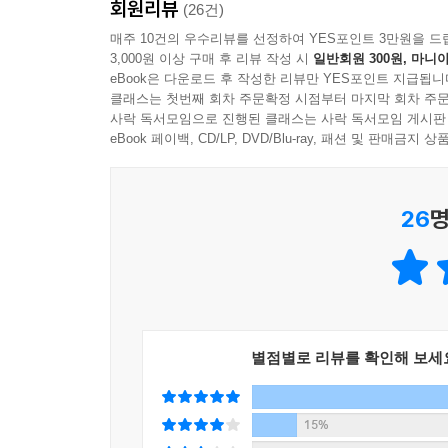
회원리뷰
이런 악조건에서 자기만의 삶의 방식을 찾아 헤매
(26건)
형태로 가족을 구성한 이가 있다. 바로 『친구를 
매주 10건의 우수리뷰를 선정하여 YES포인트 3만원을 드
3,000원 이상 구매 후 리뷰 작성 시
일반회원 300원, 마니아
자기만의 삶의 방향을 찾아 과감히 홀로 귀촌을 감행
eBook은 다운로드 후 작성한 리뷰만 YES포인트 지급됩니
시골생활을 하다가 만난 친구 어리와 함께 살면서 
클래스는 첫번째 회차 주문확정 시점부터 마지막 회차 주문
마음먹은 그들은 현재로써 그들에게 유일한 선택지인
사락 독서모임으로 진행된 클래스는 사락 독서모임 게시판
삶의 형태에 얽매이지 않고 비혼 여성으로서 자기 
eBook 페이백, CD/LP, DVD/Blu-ray, 패션 및 판매금
나를 이해하기 위해 떠난 섬과 암자,
26
명
나에게 맞는 삶을 찾고자 시작한 시골생활에서
따뜻한 사람들과 비혼 여성의 미래를 마주하다!
오랜 시간 아토피와 도시 생활, 예민한 감각으로 
받는다. 이후 홀로 제주에서의 삶을 꾸려나가지
꾸려나간다. 왜 살아야 하는지에 대한 의문을 가지
별점별로 리뷰를 확인해 보세
거리를 두기 위해 들어간 암자에서는 낯선 이들과 
느낄 수 있는 유일한 장소인 지리산 자락으로의 이
여자 혼자 시골에서 사는 일도 쉽지 않다. 빈집을
15%