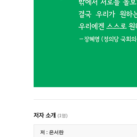
저자 소개
(1명)
저 :
은서란