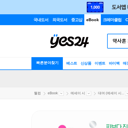
국내도서
외국도서
중고샵
eBook
크레마클럽
C
빠른분야찾기
베스트
신상품
이벤트
바이백
매
웰컴
eBook
에세이 시
대여 (에세이 시...