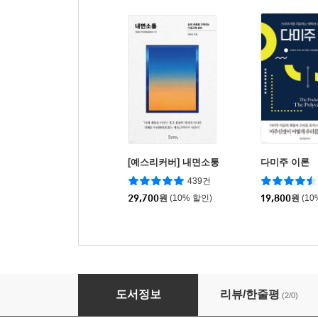
[예스리커버] 내면소통
다미주 이론
439건
29,700
원
(10% 할인)
19,800
원
(10
통증 너머의 삶
도서정보
리뷰/한줄평
(2/0)