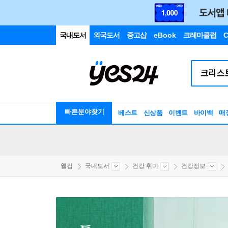
국내도서
외국도서
중고샵
eBook
크레마클럽
C
빠른분야찾기
베스트
신상품
이벤트
바이백
매
웰컴
국내도서
건강 취미
건강정보