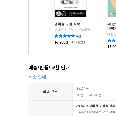
엄마를 구한 식탁
내 
이야
아네트 보스워스 저/박중환 역
세이버스
|
대한
4건
16,200
원
(10% 할인)
16,0
배송/반품/교환 안내
배송 안내
예스24 배송
배송 구분
배송비 : 무료배송
안전하고 정확한 포장을 위해 
고객님께 배송되는 모든 상품을