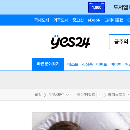
국내도서
외국도서
중고샵
eBook
크레마클럽
C
빠른분야찾기
베스트
신상품
이벤트
바이백
매
웰컴
문구/GIFT
취미/키덜트
레저스포츠