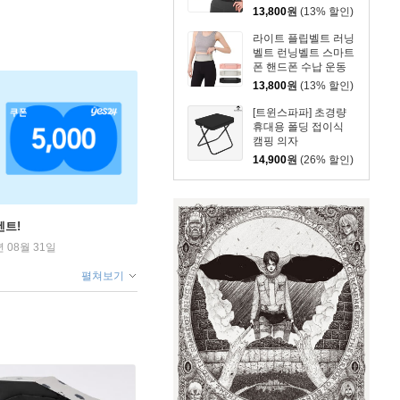
운동 허리밴드 마라톤
13,800
원
(13% 할인)
조깅 힙색
라이트 플립벨트 러닝
벨트 런닝벨트 스마트
폰 핸드폰 수납 운동
허리밴드 러닝가방 마
13,800
원
(13% 할인)
라톤 힙색
[트윈스파파] 초경량
휴대용 폴딩 접이식
캠핑 의자
(P0000UES/2컬러)
14,900
원
(26% 할인)
벤트!
년 08월 31일
펼쳐보기