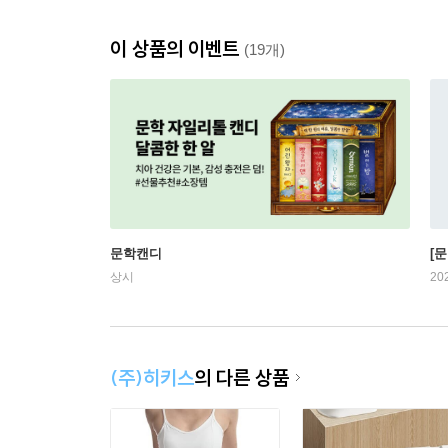
이 상품의 이벤트
(19개)
문학캔디
[문
상시
20
(주)히키스
의 다른 상품