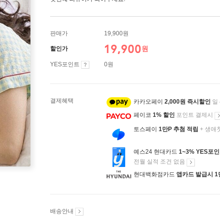
판매가
19,900원
19,900
원
할인가
YES포인트
0원
결제혜택
카카오페이
2,000원 즉시할인
일
페이코
1% 할인
포인트 결제시
토스페이
1만P 추첨 적립
+ 생애
예스24 현대카드
1~3% YES포
전월 실적 조건 없음
현대백화점카드
앱카드 발급시 1
배송안내