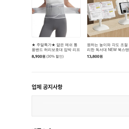
★ 주말특가★ 얇은 메쉬 통
원하는 높이와 각도 조절
풍밴드 허리보호대 압박 리프
리한 독서대 NEW 북스
팅 지지복대
8,900
원
(30% 할인)
13,800
원
업체 공지사항