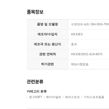
품목정보
품명 및 모델명
수면안대 세트 / BH-ODA-TR
제조자/수입자
HICKIES
제조국 또는 원산지
중국
관련 연락처
HICKIES/031-819-8870
허가관련
해당사항없음
관련분류
카테고리 분류
문구/GIFT
취미/키덜트
레저스포츠
기타스포츠용품