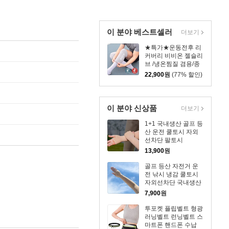
이 분야 베스트셀러
더보기
★특가★운동전후 리
커버리 비비온 젤슬리
브 /냉온찜질 겸용/종
아리/무릎/허벅지/팔
22,900
원
(77% 할인)
꿈치
이 분야 신상품
더보기
1+1 국내생산 골프 등
산 운전 쿨토시 자외
선차단 팔토시
13,900
원
골프 등산 자전거 운
전 낚시 냉감 쿨토시
자외선차단 국내생산
팔토시
7,900
원
투포켓 플립벨트 형광
러닝벨트 런닝벨트 스
마트폰 핸드폰 수납