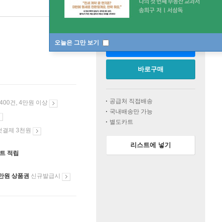
판매중
오늘은 그만 보기
카트에 넣기
바로구매
공급처 직접배송
 400건, 4만원 이상
국내배송만 가능
별도카트
첫결제 3천원
리스트에 넣기
인트 적립
만원 상품권
신규발급시