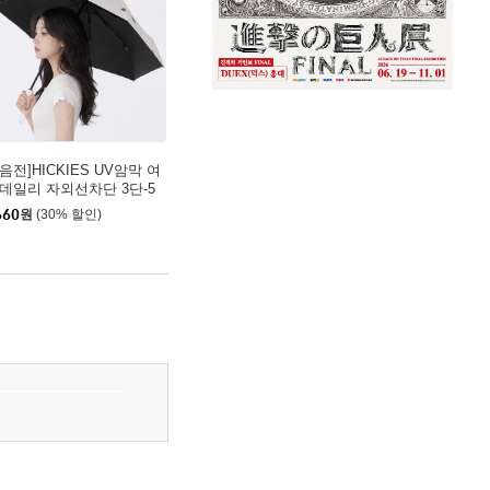
음전]HICKIES UV암막 여
 데일리 자외선차단 3단-5
 반자동 경량 양우산 시리
660
원
(30% 할인)