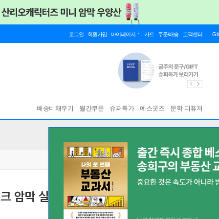
로그인
회원가입
마이페이지
카트
주문/배송
고객센터
Gl
배송비채우기
월간쿠폰
슈퍼특가
예스굿즈
문학 디퓨저
크 암막 실크 수면안대 여행세트 선물