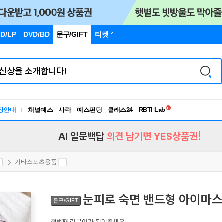
D/LP
DVD/BD
문구
/GIFT
티켓
독서유형검사
장안내
채널예스
사락
예스펀딩
클래스24
RBTI Lab
독서유형검사
AI 일문백답
의견 남기면 YES상품권!
기타스포츠용품
눈피로 숙면 밴드형 아이마스
문구/GIFT
첫번째 리뷰어가 되어주세요.