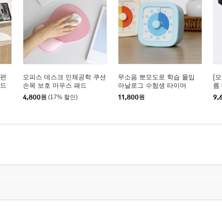
 편
오피스 데스크 인체공학 쿠션
무소음 뽀모도로 학습 몰입
[모
탠드
손목 보호 마우스 패드
아날로그 수험생 타이머
름
단
4,800
원
(17% 할인)
11,800
원
9,
즈