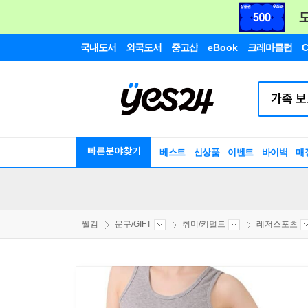
국내도서
외국도서
중고샵
eBook
크레마클럽
C
빠른분야찾기
베스트
신상품
이벤트
바이백
매
웰컴
문구/GIFT
취미/키덜트
레저스포츠