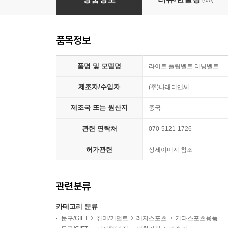
(0/0)
품목정보
품명 및 모델명
라이트 플립벨트 러닝벨트
제조자/수입자
(주)나래티앤씨
제조국 또는 원산지
중국
관련 연락처
070-5121-1726
허가관련
상세이미지 참조
관련분류
카테고리 분류
문구/GIFT
취미/키덜트
레저스포츠
기타스포츠용품