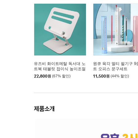
유즈비 화이트메탈 독서대 노
원큐 육각 멀티 필기구 9
트북 태블릿 접이식 높이조절
트 오피스 문구세트
받침대
22,800
원
(67% 할인)
11,500
원
(44% 할인)
제품소개