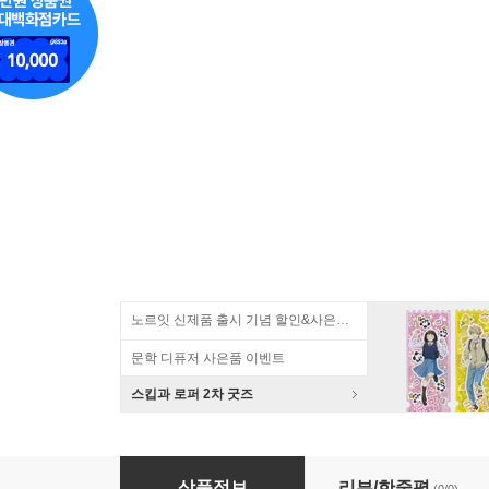
노르잇 신제품 출시 기념 할인&사은품 증정!
문학 디퓨저 사은품 이벤트
스킵과 로퍼 2차 굿즈
라이트 플립벨트 러닝벨트 런닝벨트 스마트폰 핸
상품정보
리뷰/한줄평