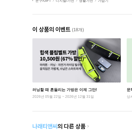
문구/GIFT
디지털/가전
생활가전
가습기
이 상품의 이벤트
(18개)
러닝할 때 흔들리는 가방은 이제 그만!
문
2026년 05월 22일 ~ 2026년 12월 31일
상
나래티앤씨
의 다른 상품