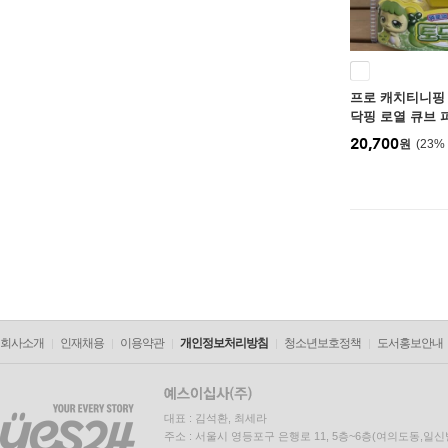
프로 캐치티니핑
닥핑 로열 큐브 
20,700
원
23
%
회사소개
인재채용
이용약관
개인정보처리방침
청소년보호정책
도서홍보안내
대표 : 김석환, 최세라
주소 : 서울시 영등포구 은행로 11, 5층~6층(여의도동,일신