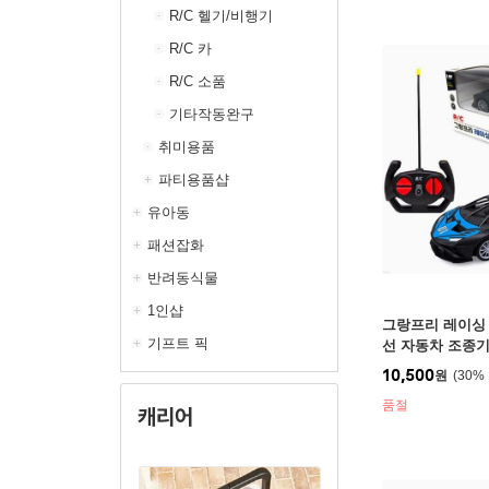
R/C 헬기/비행기
R/C 카
R/C 소품
기타작동완구
취미용품
파티용품샵
유아동
패션잡화
반려동식물
1인샵
그랑프리 레이싱 
기프트 픽
선 자동차 조종기
10,500
원
30
%
품절
캐리어