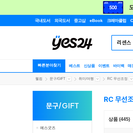
국내도서
외국도서
중고샵
eBook
크레마클럽
C
빠른분야찾기
베스트
신상품
이벤트
바이백
매
웰컴
문구/GIFT
취미/여행
RC 무선조정
RC 무선
문구/GIFT
상품 (445)
예스굿즈