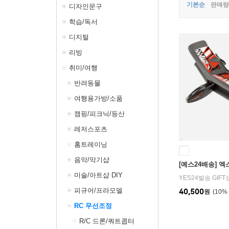
기본순
판매량
디자인문구
학습/독서
디지털
리빙
취미/여행
반려동물
여행용가방/소품
캠핑/피크닉/등산
레저스포츠
홈트레이닝
음악/악기샵
[예스24배송] 
미술/아트샵 DIY
YES24발송 GIF
피규어/프라모델
40,500
원
10
%
RC 무선조정
R/C 드론/쿼트콥터