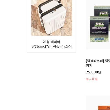
24형 캐리어
b(35cmx27cmx64cm) (화이
트)
[젤블라스터] 젤렛 (S
키지
72,000
원
일시품절