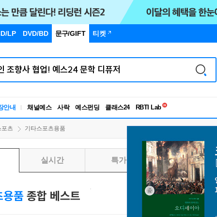
D/LP
DVD/BD
문구
/GIFT
티켓
독서유형검사
장안내
채널예스
사락
예스펀딩
클래스24
RBTI Lab
독서유형검사
스포츠
기타스포츠용품
실시간
특가
일별
츠용품
종합 베스트