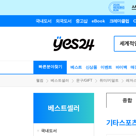
국내도서
외국도서
중고샵
eBook
크레마클럽
C
빠른분야찾기
베스트
신상품
이벤트
바이백
매
웰컴
베스트셀러
문구/GIFT
취미/키덜트
레저
종합
베스트셀러
기타스포
국내도서