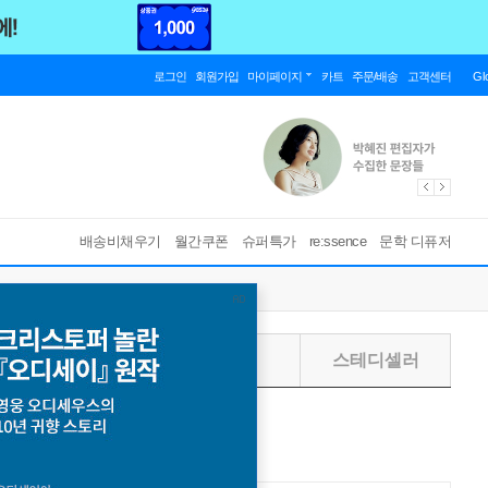
로그인
회원가입
마이페이지
카트
주문/배송
고객센터
Gl
배송비채우기
월간쿠폰
슈퍼특가
re:ssence
문학 디퓨저
주별
월별
스테디셀러