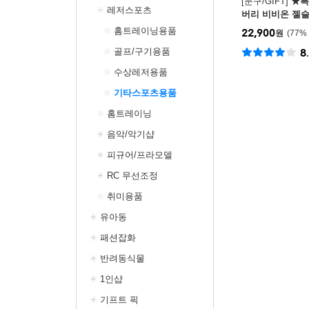
[문구/GIFT]
★특
레저스포츠
버리 비비온 젤슬
용/종아리/무릎/
홈트레이닝용품
22,900
원
77
%
골프/구기용품
8
수상레저용품
기타스포츠용품
홈트레이닝
음악/악기샵
피규어/프라모델
RC 무선조정
취미용품
유아동
패션잡화
반려동식물
1인샵
기프트 픽