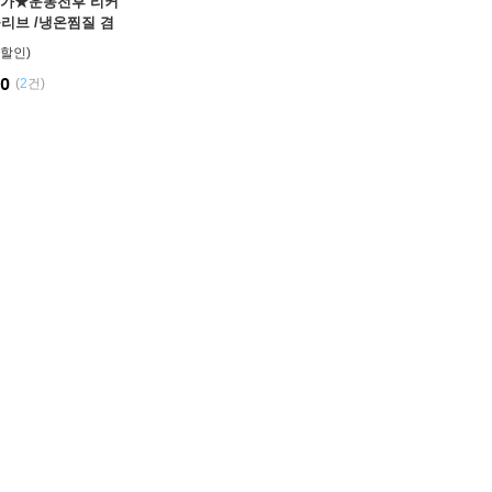
가★운동전후 리커
리브 /냉온찜질 겸
허벅지/팔꿈치
.0
(
2
건)