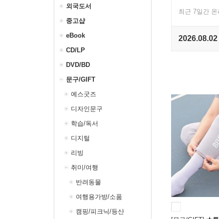
외국도서
최근 7일간 
중고샵
eBook
2026.08.02
CD/LP
DVD/BD
문구/GIFT
예스굿즈
디자인문구
학습/독서
디지털
리빙
취미/여행
반려동물
여행용가방/소품
캠핑/피크닉/등산